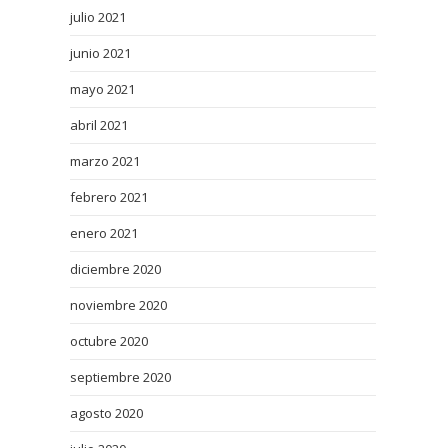
julio 2021
junio 2021
mayo 2021
abril 2021
marzo 2021
febrero 2021
enero 2021
diciembre 2020
noviembre 2020
octubre 2020
septiembre 2020
agosto 2020