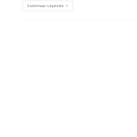
h
Continuar Leyendo
m
a
k
i
n
g
s
k
i
l
l
i
s
p
r
e
s