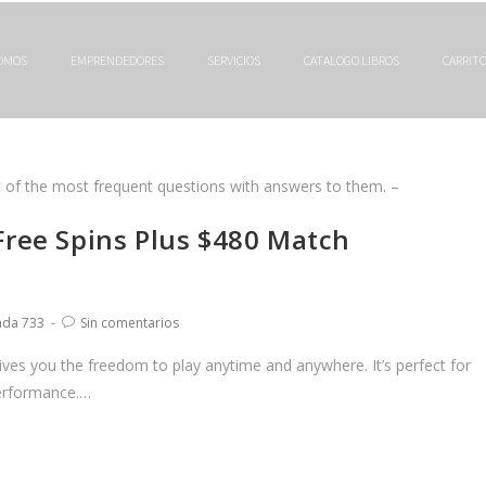
SOMOS
EMPRENDEDORES
SERVICIOS
CATALOGO LIBROS
CARRIT
st of the most frequent questions with answers to them. –
Free Spins Plus $480 Match
ada 733
Sin comentarios
ves you the freedom to play anytime and anywhere. It’s perfect for
 performance.…