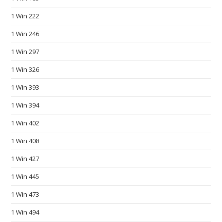
s
1 Win 222
o
n
1 Win 246
l
1 Win 297
i
n
1 Win 326
e
1 Win 393
s
h
1 Win 394
o
1 Win 402
p
1 Win 408
.
s
1 Win 427
u
1 Win 445
p
p
1 Win 473
l
1 Win 494
y