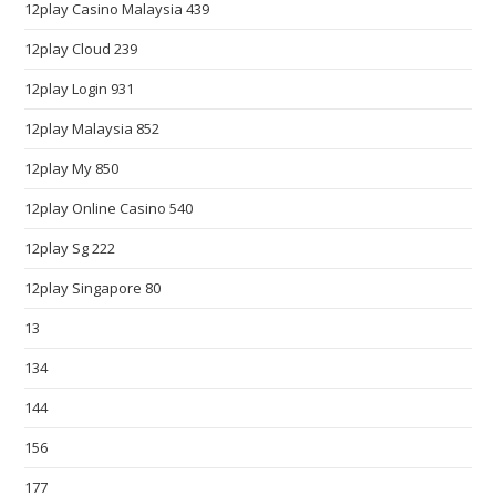
12play Casino Malaysia 439
e
12play Cloud 239
s
t
12play Login 931
s
12play Malaysia 852
w
i
12play My 850
s
12play Online Casino 540
s
z
12play Sg 222
e
12play Singapore 80
g
13
a
r
134
k
144
o
w
156
r
177