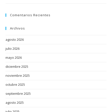
a
w
Comentarios Recientes
a
t
Archivos
c
h
agosto 2026
e
julio 2026
s
.
mayo 2026
a
diciembre 2025
r
t
noviembre 2025
i
octubre 2025
s
a
septiembre 2025
n
agosto 2025
s
o
julio 2025