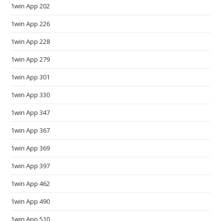
1win App 202
o
b
1win App 226
e
1win App 228
t
h
1win App 279
e
1win App 301
i
1win App 330
r
n
1win App 347
u
1win App 367
m
b
1win App 369
e
1win App 397
r
o
1win App 462
n
1win App 490
e
1win App 510
a