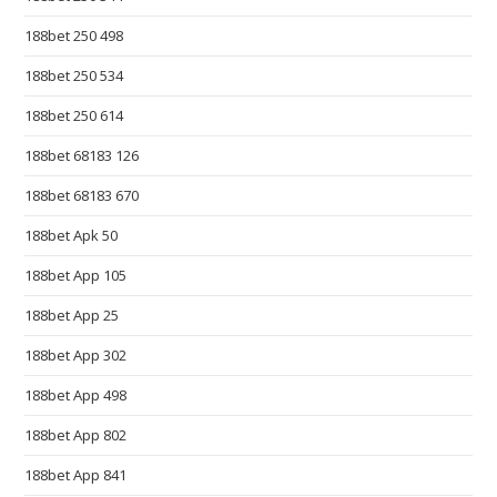
p
i
188bet 250 498
s
188bet 250 534
t
h
188bet 250 614
e
188bet 68183 126
c
188bet 68183 670
o
r
188bet Apk 50
e
188bet App 105
v
a
188bet App 25
l
188bet App 302
u
e
188bet App 498
o
188bet App 802
f
188bet App 841
b