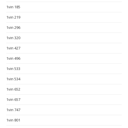
n
1vin 185
g
1vin 219
o
r
1vin 296
g
1vin 320
e
o
1vin 427
u
1vin 496
s
f
1vin 533
l
1vin 534
a
1vin 652
v
o
1vin 657
r
1vin 747
.
w
1vin 801
w