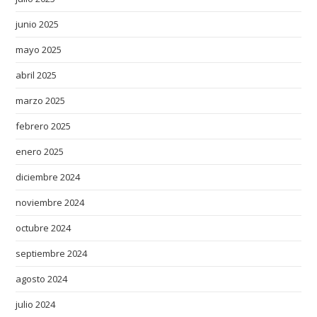
f
junio 2025
h
mayo 2025
t
t
abril 2025
p
marzo 2025
s
:
febrero 2025
/
enero 2025
/
w
diciembre 2024
w
noviembre 2024
w
.
octubre 2024
c
septiembre 2024
o
agosto 2024
z
y
julio 2024
e