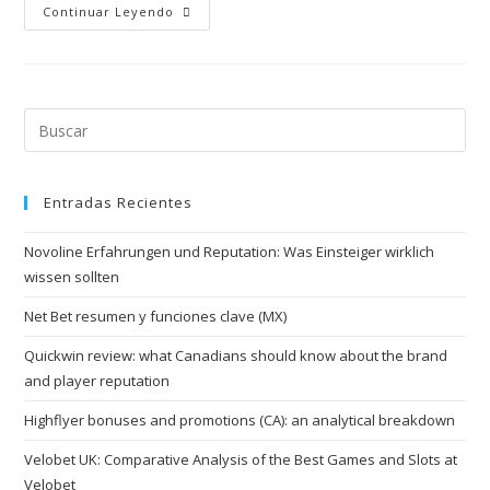
Continuar Leyendo
e
r
v
e
d
i
n
Entradas Recientes
s
w
Novoline Erfahrungen und Reputation: Was Einsteiger wirklich
i
wissen sollten
s
Net Bet resumen y funciones clave (MX)
s
r
Quickwin review: what Canadians should know about the brand
e
and player reputation
p
Highflyer bonuses and promotions (CA): an analytical breakdown
l
i
Velobet UK: Comparative Analysis of the Best Games and Slots at
c
Velobet