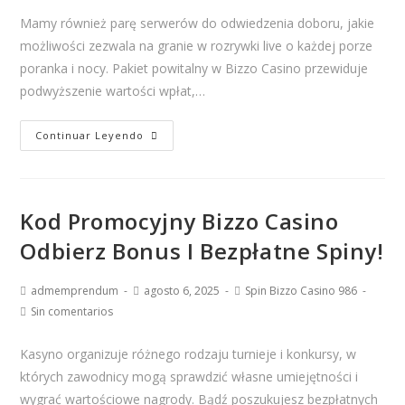
t
Mamy również parę serwerów do odwiedzenia doboru, jakie
s
możliwości zezwala na granie w rozrywki live o każdej porze
o
poranka i nocy. Pakiet powitalny w Bizzo Casino przewiduje
p
podwyższenie wartości wpłat,…
h
i
Continuar Leyendo
s
t
i
Kod Promocyjny Bizzo Casino
c
a
Odbierz Bonus I Bezpłatne Spiny!
t
e
admemprendum
agosto 6, 2025
Spin Bizzo Casino 986
d
Sin comentarios
w
a
Kasyno organizuje różnego rodzaju turnieje i konkursy, w
t
których zawodnicy mogą sprawdzić własne umiejętności i
c
wygrać wartościowe nagrody. Bądź poszukujesz bezpłatnych