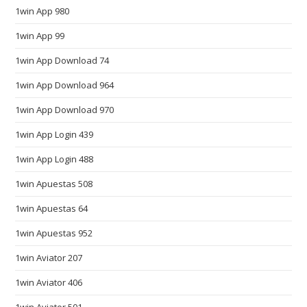
1win App 980
i
c
1win App 99
a
1win App Download 74
t
i
1win App Download 964
o
1win App Download 970
n
1win App Login 439
s
o
1win App Login 488
m
1win Apuestas 508
e
w
1win Apuestas 64
h
1win Apuestas 952
e
r
1win Aviator 207
e
1win Aviator 406
b