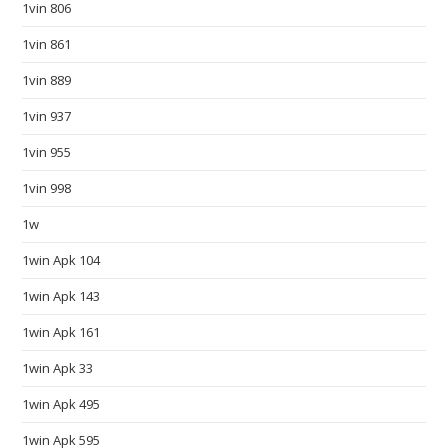
1vin 806
w
.
1vin 861
s
1vin 889
m
a
1vin 937
r
1vin 955
t
1vin 998
w
a
1w
t
1win Apk 104
c
h
1win Apk 143
e
1win Apk 161
s
d
1win Apk 33
e
1win Apk 495
a
1win Apk 595
l