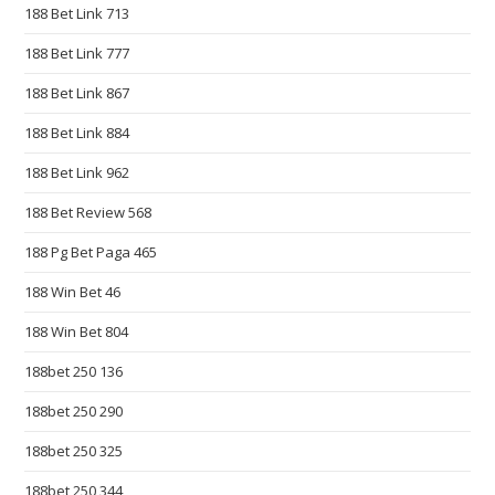
u
188 Bet Link 713
i
188 Bet Link 777
s
i
188 Bet Link 867
t
188 Bet Link 884
e
c
188 Bet Link 962
r
188 Bet Review 568
a
f
188 Pg Bet Paga 465
t
188 Win Bet 46
s
188 Win Bet 804
m
a
188bet 250 136
n
188bet 250 290
s
h
188bet 250 325
i
188bet 250 344