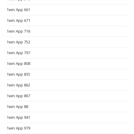
c
1win App 661
c
1win App 671
e
s
1win App 716
s
1win App 752
o
r
1win App 797
y
1win App 808
.
a
1win App 835
n
1win App 862
y
1win App 867
c
o
1win App 88
m
1win App 941
m
u
1win App 979
n