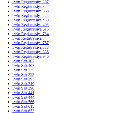
1win Registratsiya 307
1win Registratsiya 344
1win Registratsiya 368
1win Registratsiya 424
1win Registratsiya 430
1win Registratsiya 493
1win Registratsiya 515
1win Registratsiya 734
1win Registratsiya 74
1win Registratsiya 767
1win Registratsiya 833
1win Registratsiya 836
1win Registratsiya 946
1win Sait 102
1win Sait 107
1win Sait 235
1win Sait 252
1win Sait 293
1win Sait 319
1win Sait 396
1win Sait 441
1win Sait 444
1win Sait 566
1win Sait 615
1win Sait 653