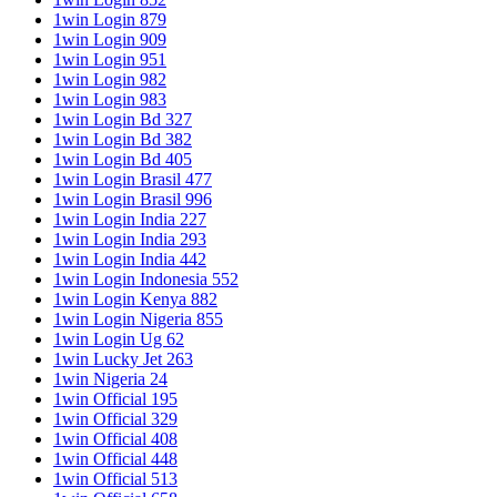
1win Login 879
1win Login 909
1win Login 951
1win Login 982
1win Login 983
1win Login Bd 327
1win Login Bd 382
1win Login Bd 405
1win Login Brasil 477
1win Login Brasil 996
1win Login India 227
1win Login India 293
1win Login India 442
1win Login Indonesia 552
1win Login Kenya 882
1win Login Nigeria 855
1win Login Ug 62
1win Lucky Jet 263
1win Nigeria 24
1win Official 195
1win Official 329
1win Official 408
1win Official 448
1win Official 513