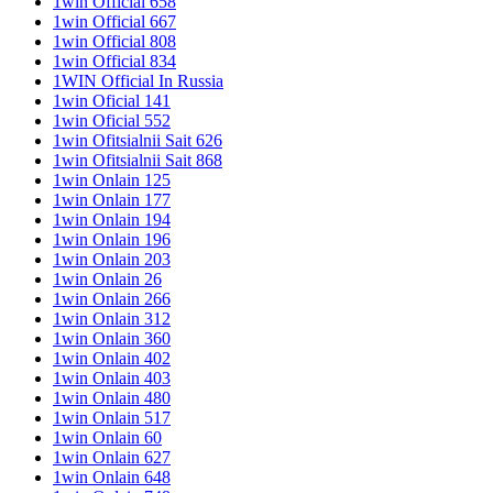
1win Official 658
1win Official 667
1win Official 808
1win Official 834
1WIN Official In Russia
1win Oficial 141
1win Oficial 552
1win Ofitsialnii Sait 626
1win Ofitsialnii Sait 868
1win Onlain 125
1win Onlain 177
1win Onlain 194
1win Onlain 196
1win Onlain 203
1win Onlain 26
1win Onlain 266
1win Onlain 312
1win Onlain 360
1win Onlain 402
1win Onlain 403
1win Onlain 480
1win Onlain 517
1win Onlain 60
1win Onlain 627
1win Onlain 648