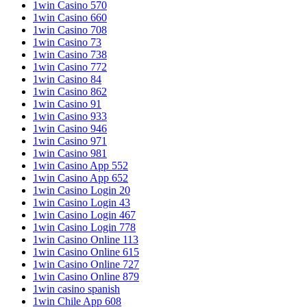
1win Casino 570
1win Casino 660
1win Casino 708
1win Casino 73
1win Casino 738
1win Casino 772
1win Casino 84
1win Casino 862
1win Casino 91
1win Casino 933
1win Casino 946
1win Casino 971
1win Casino 981
1win Casino App 552
1win Casino App 652
1win Casino Login 20
1win Casino Login 43
1win Casino Login 467
1win Casino Login 778
1win Casino Online 113
1win Casino Online 615
1win Casino Online 727
1win Casino Online 879
1win casino spanish
1win Chile App 608