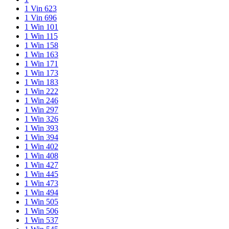
special
1 Vin 623
is
1 Vin 696
effective
1 Win 101
passed
1 Win 115
on.
1 Win 158
as
1 Win 163
a
1 Win 171
possible
1 Win 173
unmatched
1 Win 183
product
1 Win 222
work
1 Win 246
of
1 Win 297
genius,
1 Win 326
who
1 Win 393
makes
1 Win 394
the
1 Win 402
best
1 Win 408
personalinjurywatches.com
1 Win 427
timepiece
1 Win 445
can
1 Win 473
become
1 Win 494
the
1 Win 505
newest
1 Win 506
favored
1 Win 537
assortment