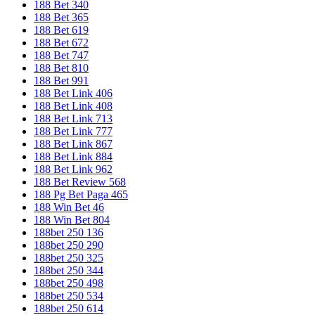
188 Bet 340
188 Bet 365
188 Bet 619
188 Bet 672
188 Bet 747
188 Bet 810
188 Bet 991
188 Bet Link 406
188 Bet Link 408
188 Bet Link 713
188 Bet Link 777
188 Bet Link 867
188 Bet Link 884
188 Bet Link 962
188 Bet Review 568
188 Pg Bet Paga 465
188 Win Bet 46
188 Win Bet 804
188bet 250 136
188bet 250 290
188bet 250 325
188bet 250 344
188bet 250 498
188bet 250 534
188bet 250 614