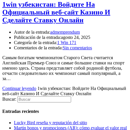
flavor.
1win узбекистан: Войдите На
www.smartwatchesdeal.com
Официальный веб-сайт Казино И
are
considered
Сделайте Ставку Онлайн
to
be
Autor de la entrada:
admemprendum
their
Publicación de la entrada:
agosto 24, 2025
number
Categoría de la entrada:
1 Win 171
one
Comentarios de la entrada:
Sin comentarios
accessory.
any
Самым богатым чемпионатом Старого Света считается
communication
Английская Премьер Союз и самые большие ставки на спорт
somewhere
именно здесь. Страна представляет собой родиной футбола,
between
отчасти следовательно их чемпионат самый популярный, а
lightweight
за…
together
with
Continuar leyendo
1win узбекистан: Войдите На Официальный
system
веб-сайт Казино И Сделайте Ставку Онлайн
demonstrates
Buscar:
any
system
within
Entradas recientes
the
circulation
Lucky Bird reseña y reputación del sitio
is
Martin bonos y promociones (AR): cómo evaluar el valor real