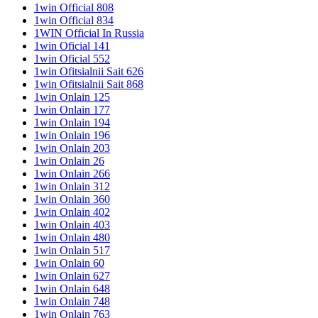
1win Official 808
1win Official 834
1WIN Official In Russia
1win Oficial 141
1win Oficial 552
1win Ofitsialnii Sait 626
1win Ofitsialnii Sait 868
1win Onlain 125
1win Onlain 177
1win Onlain 194
1win Onlain 196
1win Onlain 203
1win Onlain 26
1win Onlain 266
1win Onlain 312
1win Onlain 360
1win Onlain 402
1win Onlain 403
1win Onlain 480
1win Onlain 517
1win Onlain 60
1win Onlain 627
1win Onlain 648
1win Onlain 748
1win Onlain 763