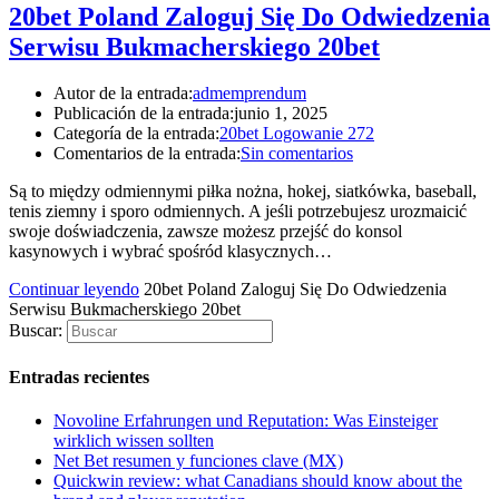
flavor.
20bet Poland Zaloguj Się Do Odwiedzenia
www.smartwatchesdeal.com
Serwisu Bukmacherskiego 20bet
are
considered
to
Autor de la entrada:
admemprendum
be
Publicación de la entrada:
junio 1, 2025
their
Categoría de la entrada:
20bet Logowanie 272
number
Comentarios de la entrada:
Sin comentarios
one
accessory.
Są to między odmiennymi piłka nożna, hokej, siatkówka, baseball,
any
tenis ziemny i sporo odmiennych. A jeśli potrzebujesz urozmaicić
communication
swoje doświadczenia, zawsze możesz przejść do konsol
somewhere
kasynowych i wybrać spośród klasycznych…
between
lightweight
Continuar leyendo
20bet Poland Zaloguj Się Do Odwiedzenia
together
Serwisu Bukmacherskiego 20bet
with
Buscar:
system
demonstrates
Entradas recientes
any
system
Novoline Erfahrungen und Reputation: Was Einsteiger
within
wirklich wissen sollten
the
Net Bet resumen y funciones clave (MX)
circulation
Quickwin review: what Canadians should know about the
is