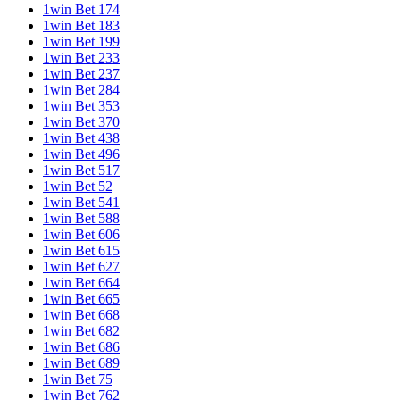
1win Bet 174
1win Bet 183
1win Bet 199
1win Bet 233
1win Bet 237
1win Bet 284
1win Bet 353
1win Bet 370
1win Bet 438
1win Bet 496
1win Bet 517
1win Bet 52
1win Bet 541
1win Bet 588
1win Bet 606
1win Bet 615
1win Bet 627
1win Bet 664
1win Bet 665
1win Bet 668
1win Bet 682
1win Bet 686
1win Bet 689
1win Bet 75
1win Bet 762