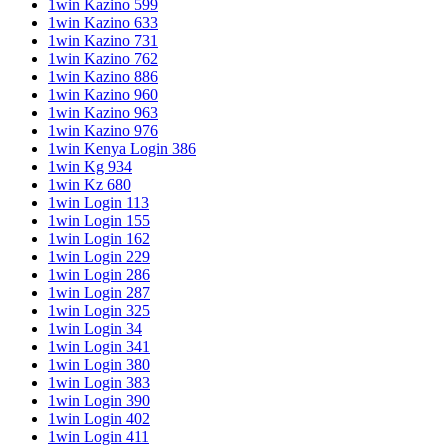
1win Kazino 599
1win Kazino 633
1win Kazino 731
1win Kazino 762
1win Kazino 886
1win Kazino 960
1win Kazino 963
1win Kazino 976
1win Kenya Login 386
1win Kg 934
1win Kz 680
1win Login 113
1win Login 155
1win Login 162
1win Login 229
1win Login 286
1win Login 287
1win Login 325
1win Login 34
1win Login 341
1win Login 380
1win Login 383
1win Login 390
1win Login 402
1win Login 411