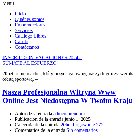
of
Menu
the
watch
Inicio
has
Quiénes somos
cheap
Emprendedores
fake
Servicios
watches
.
Catalogo Libros
best
Carrito
buybestreplicas
Contáctanos
online
shop.
INSCRIPCIÓN VACACIONES 2024-1
supply
SÚMATE AL ESFUERZO
cheap
fakewatches.es
.
20bet to bukmacher, który przyciąga uwagę naszych graczy szeroką
match
ofertą sportową. –
the
hopes
Nasza Profesjonalna Witryna Www
and
Online Jest Niedostępna W Twoim Kraju
needs
of
the
Autor de la entrada:
admemprendum
many
Publicación de la entrada:
junio 1, 2025
people
Categoría de la entrada:
20bet Logowanie 272
today
Comentarios de la entrada:
Sin comentarios
society