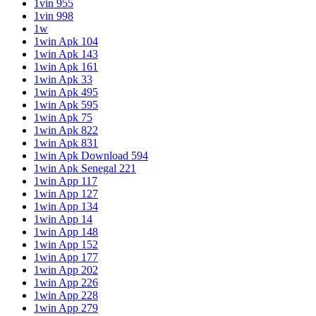
1vin 955
1vin 998
1w
1win Apk 104
1win Apk 143
1win Apk 161
1win Apk 33
1win Apk 495
1win Apk 595
1win Apk 75
1win Apk 822
1win Apk 831
1win Apk Download 594
1win Apk Senegal 221
1win App 117
1win App 127
1win App 134
1win App 14
1win App 148
1win App 152
1win App 177
1win App 202
1win App 226
1win App 228
1win App 279