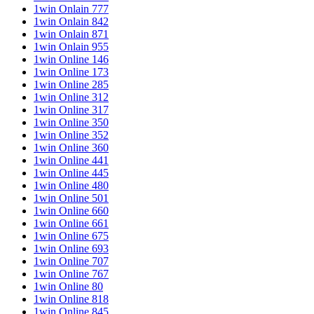
1win Onlain 777
1win Onlain 842
1win Onlain 871
1win Onlain 955
1win Online 146
1win Online 173
1win Online 285
1win Online 312
1win Online 317
1win Online 350
1win Online 352
1win Online 360
1win Online 441
1win Online 445
1win Online 480
1win Online 501
1win Online 660
1win Online 661
1win Online 675
1win Online 693
1win Online 707
1win Online 767
1win Online 80
1win Online 818
1win Online 845