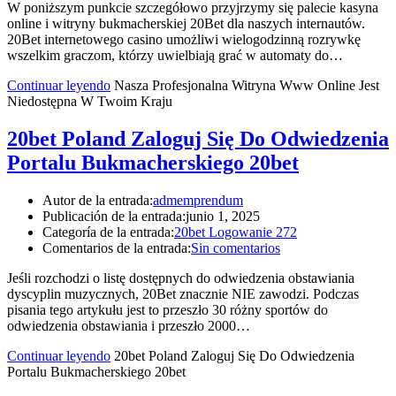
stands
W poniższym punkcie szczegółowo przyjrzymy się palecie kasyna
out
online i witryny bukmacherskiej 20Bet dla naszych internautów.
as
20Bet internetowego casino umożliwi wielogodzinną rozrywkę
the
wszelkim graczom, którzy uwielbiają grać w automaty do…
hunt
for
Continuar leyendo
Nasza Profesjonalna Witryna Www Online Jest
best
Niedostępna W Twoim Kraju
swiss
zegarkowrolexrepliki.pl
.
20bet Poland Zaloguj Się Do Odwiedzenia
exquisite
Portalu Bukmacherskiego 20bet
craftsmanship
is
the
Autor de la entrada:
admemprendum
core
Publicación de la entrada:
junio 1, 2025
value
Categoría de la entrada:
20bet Logowanie 272
of
Comentarios de la entrada:
Sin comentarios
best
https://replicacopy.com/
.
Jeśli rozchodzi o listę dostępnych do odwiedzenia obstawiania
cheap
dyscyplin muzycznych, 20Bet znacznie NIE zawodzi. Podczas
https://watchesfake.net
pisania tego artykułu jest to przeszło 30 różny sportów do
under
odwiedzenia obstawiania i przeszło 2000…
$65
filling
Continuar leyendo
20bet Poland Zaloguj Się Do Odwiedzenia
in
Portalu Bukmacherskiego 20bet
gorgeous