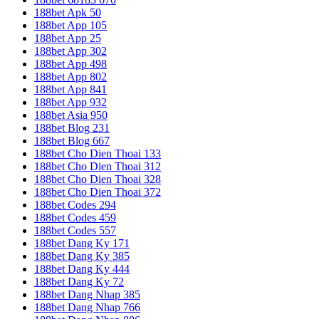
188bet Apk 50
188bet App 105
188bet App 25
188bet App 302
188bet App 498
188bet App 802
188bet App 841
188bet App 932
188bet Asia 950
188bet Blog 231
188bet Blog 667
188bet Cho Dien Thoai 133
188bet Cho Dien Thoai 312
188bet Cho Dien Thoai 328
188bet Cho Dien Thoai 372
188bet Codes 294
188bet Codes 459
188bet Codes 557
188bet Dang Ky 171
188bet Dang Ky 385
188bet Dang Ky 444
188bet Dang Ky 72
188bet Dang Nhap 385
188bet Dang Nhap 766