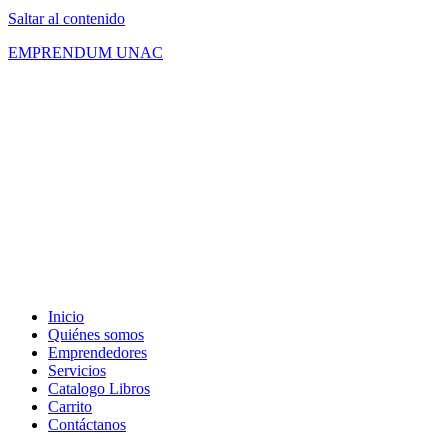
by
Saltar al contenido
far
the
EMPRENDUM UNAC
world's
most
sophisticated
watchmaking
skill
is
preserved
in
swiss
replica
watches
.
artisans
of
https://www.cozyearn.com/
Inicio
for
Quiénes somos
sale
Emprendedores
have
Servicios
practiced
Catalogo Libros
craftsmanship.
Carrito
master
Contáctanos
masterpiece