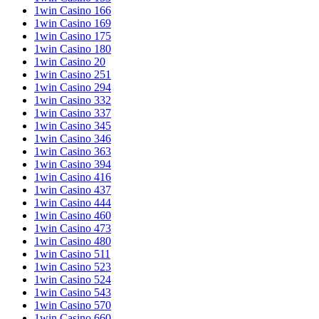
1win Casino 166
1win Casino 169
1win Casino 175
1win Casino 180
1win Casino 20
1win Casino 251
1win Casino 294
1win Casino 332
1win Casino 337
1win Casino 345
1win Casino 346
1win Casino 363
1win Casino 394
1win Casino 416
1win Casino 437
1win Casino 444
1win Casino 460
1win Casino 473
1win Casino 480
1win Casino 511
1win Casino 523
1win Casino 524
1win Casino 543
1win Casino 570
1win Casino 660