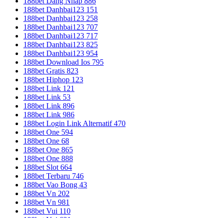
188bet Dang Nhap 886
188bet Danhbai123 151
188bet Danhbai123 258
188bet Danhbai123 707
188bet Danhbai123 717
188bet Danhbai123 825
188bet Danhbai123 954
188bet Download Ios 795
188bet Gratis 823
188bet Hiphop 123
188bet Link 121
188bet Link 53
188bet Link 896
188bet Link 986
188bet Login Link Alternatif 470
188bet One 594
188bet One 68
188bet One 865
188bet One 888
188bet Slot 664
188bet Terbaru 746
188bet Vao Bong 43
188bet Vn 202
188bet Vn 981
188bet Vui 110