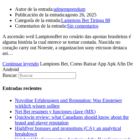
flavor.
www.smartwatchesdeal.com
Autor de la entrada:
admemprendum
are
Publicación de la entrada:
agosto 26, 2025
considered
Categoría de la entrada:
Lampions Bet Tiringa 88
to
Comentarios de la entrada:
Sin comentarios
be
their
A ascensão weil LampionsBet no cenário das apostas brasileiras é
number
alguma história la cual merece se tornar contada. Nascida no
one
coração carry out Noreste, a organizacion sony ericsson destaca
accessory.
asi…
any
communication
Continuar leyendo
Lampions Bet, Como Baixar App Apk Afin De
somewhere
Android
between
Buscar:
lightweight
together
Entradas recientes
with
system
Novoline Erfahrungen und Reputation: Was Einsteiger
demonstrates
wirklich wissen sollten
any
Net Bet resumen y funciones clave (MX)
system
Quickwin review: what Canadians should know about the
within
brand and player reputation
the
Highflyer bonuses and promotions (CA): an analytical
circulation
breakdown
is