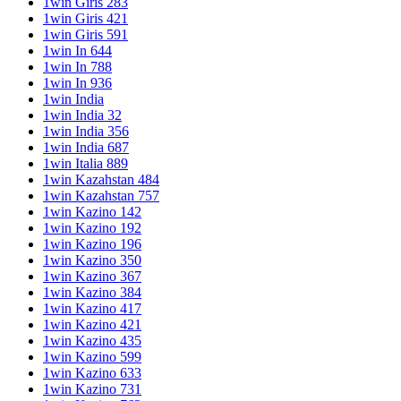
1win Giris 283
1win Giris 421
1win Giris 591
1win In 644
1win In 788
1win In 936
1win India
1win India 32
1win India 356
1win India 687
1win Italia 889
1win Kazahstan 484
1win Kazahstan 757
1win Kazino 142
1win Kazino 192
1win Kazino 196
1win Kazino 350
1win Kazino 367
1win Kazino 384
1win Kazino 417
1win Kazino 421
1win Kazino 435
1win Kazino 599
1win Kazino 633
1win Kazino 731