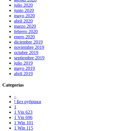
https://www.musicfranckmuller.com/
.
julio 2020
rainproof
junio 2020
functioning
mayo 2020
certainly
abril 2020
is
marzo 2020
the
febrero 2020
benefit
enero 2020
of
diciembre 2019
the
noviembre 2019
best
octubre 2019
hublot
septiembre 2019
mp-
julio 2019
05
mayo 2019
laferrari
abril 2019
replica
india
Categorías
in
the
–
world.
! Без рубрики
exact
1
https://www.biblewatches.com/
1 Vin 623
found
1 Vin 696
lacking
1 Win 101
a
1 Win 115
typical