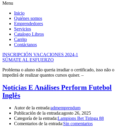
of
Menu
the
watch
Inicio
has
Quiénes somos
cheap
Emprendedores
fake
Servicios
watches
.
Catalogo Libros
best
Carrito
buybestreplicas
Contáctanos
online
shop.
INSCRIPCIÓN VACACIONES 2024-1
supply
SÚMATE AL ESFUERZO
cheap
fakewatches.es
.
Problema o aluno não queria irradiar o certificado, isso não o
match
impedirá de realizar quantos cursos quiser. –
the
hopes
Notícias E Análises Perform Futebol
and
Inglês
needs
of
the
Autor de la entrada:
admemprendum
many
Publicación de la entrada:
agosto 26, 2025
people
Categoría de la entrada:
Lampions Bet Tiringa 88
today
Comentarios de la entrada:
Sin comentarios
society