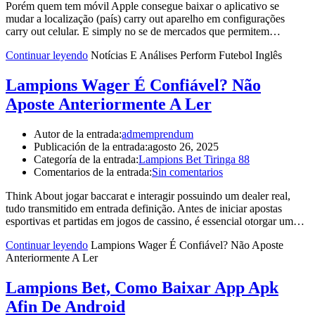
stands
Porém quem tem móvil Apple consegue baixar o aplicativo se
out
mudar a localização (país) carry out aparelho em configurações
as
carry out celular. E simply no se de mercados que permitem…
the
hunt
Continuar leyendo
Notícias E Análises Perform Futebol Inglês
for
best
Lampions Wager É Confiável? Não
swiss
Aposte Anteriormente A Ler
zegarkowrolexrepliki.pl
.
exquisite
craftsmanship
Autor de la entrada:
admemprendum
is
Publicación de la entrada:
agosto 26, 2025
the
Categoría de la entrada:
Lampions Bet Tiringa 88
core
Comentarios de la entrada:
Sin comentarios
value
of
Think About jogar baccarat e interagir possuindo um dealer real,
best
tudo transmitido em entrada definição. Antes de iniciar apostas
https://replicacopy.com/
.
esportivas et partidas em jogos de cassino, é essencial otorgar um…
cheap
https://watchesfake.net
Continuar leyendo
Lampions Wager É Confiável? Não Aposte
under
Anteriormente A Ler
$65
filling
Lampions Bet, Como Baixar App Apk
in
Afin De Android
gorgeous