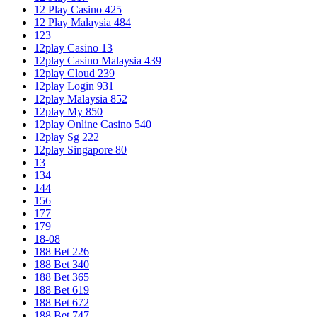
12 Play Casino 425
12 Play Malaysia 484
123
12play Casino 13
12play Casino Malaysia 439
12play Cloud 239
12play Login 931
12play Malaysia 852
12play My 850
12play Online Casino 540
12play Sg 222
12play Singapore 80
13
134
144
156
177
179
18-08
188 Bet 226
188 Bet 340
188 Bet 365
188 Bet 619
188 Bet 672
188 Bet 747