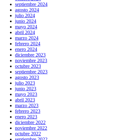
sale.
septiembre 2024
selected
agosto 2024
rolex
julio 2024
swiss
junio 2024
https://www.accountingwatches.com/
mayo 2024
within
abril 2024
your
marzo 2024
external
febrero 2024
publication
enero 2024
rack
diciembre 2023
also
noviembre 2023
really
octubre 2023
prevalent.
septiembre 2023
who
agosto 2023
sells
julio 2023
the
junio 2023
best
mayo 2023
replica
abril 2023
patek
marzo 2023
philipe
febrero 2023
takes
enero 2023
in
diciembre 2022
a
noviembre 2022
number
octubre 2022
of
septiembre 2022