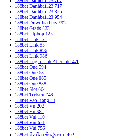
188bet Danhbai123 707
188bet Danhbai123 717
188bet Danhbai123 825
188bet Danhbai123 954
188bet Download Ios 795
188bet Gratis 823
188bet Hiphop 123
188bet Link 121
188bet Link 53
188bet Link 896
188bet Link 986
188bet Login Link Alternatif 470
188bet One 594
188bet One 68
188bet One 865
188bet One 888
188bet Slot 664
188bet Terbaru 746
188bet Vao Bong 43
188bet Vn 202
188bet Vn 981
188bet Vui 110
188bet Vui 621
188bet Vui 756
188bet มือถือ เข้าสู่ระบบ 492