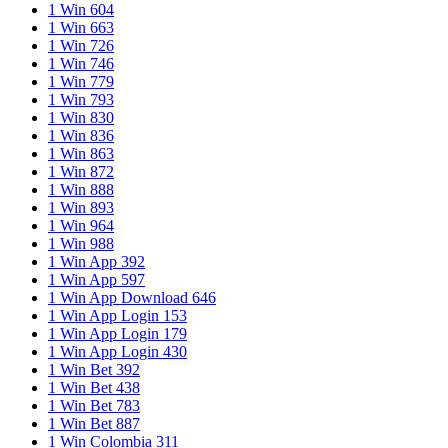
1 Win 604
lovers.
1 Win 663
1 Win 726
1 Win 746
1 Win 779
1 Win 793
1 Win 830
1 Win 836
1 Win 863
1 Win 872
1 Win 888
1 Win 893
1 Win 964
1 Win 988
1 Win App 392
1 Win App 597
1 Win App Download 646
1 Win App Login 153
1 Win App Login 179
1 Win App Login 430
1 Win Bet 392
1 Win Bet 438
1 Win Bet 783
1 Win Bet 887
1 Win Colombia 311