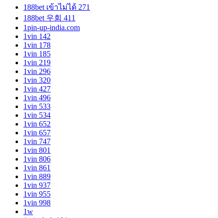
188bet เข้าไม่ได้ 271
188bet 우회 411
1pin-up-india.com
1vin 142
1vin 178
1vin 185
1vin 219
1vin 296
1vin 320
1vin 427
1vin 496
1vin 533
1vin 534
1vin 652
1vin 657
1vin 747
1vin 801
1vin 806
1vin 861
1vin 889
1vin 937
1vin 955
1vin 998
1w