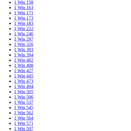
1 Win 158
special
1 Win 163
is
1 Win 171
effective
1 Win 173
passed
1 Win 183
on.
1 Win 222
as
1 Win 246
a
1 Win 297
possible
1 Win 326
unmatched
1 Win 393
product
1 Win 394
work
1 Win 402
of
1 Win 408
genius,
1 Win 427
who
1 Win 445
makes
1 Win 473
the
1 Win 494
best
1 Win 505
personalinjurywatches.com
1 Win 506
timepiece
1 Win 537
can
1 Win 545
become
1 Win 562
the
1 Win 564
newest
1 Win 571
favored
1 Win 597
assortment