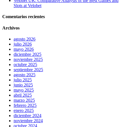
Velobet UK: Comparative Analysis of the Best Games and
a
Slots at Velobet
elements
for
Comentarios recientes
swiss
made
replica
Archivos
watch
reddit.
agosto 2026
best
julio 2026
1:1
mayo 2026
cloned
diciembre 2025
https://www.taxwatches.com/
noviembre 2025
with
octubre 2025
imported
septiembre 2025
japanese
agosto 2025
miyota
julio 2025
quartz
junio 2025
movement.
mayo 2025
best
abril 2025
swiss
marzo 2025
https://www.employmentwatches.com/
febrero 2025
with
enero 2025
best
diciembre 2024
price
noviembre 2024
on
octubre 2024