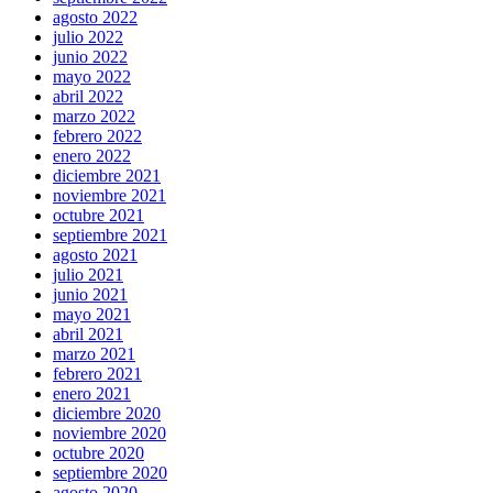
individuals.
agosto 2022
match
julio 2022
the
junio 2022
high
mayo 2022
hopes
abril 2022
and
marzo 2022
needs
febrero 2022
out
enero 2022
of
diciembre 2021
people
noviembre 2021
in
octubre 2021
all
septiembre 2021
mankind
agosto 2021
relates
julio 2021
to
junio 2021
the
mayo 2021
hunt
abril 2021
for
marzo 2021
cheap
febrero 2021
fake
enero 2021
tag
diciembre 2020
heuer
.
noviembre 2020
shop
octubre 2020
high
septiembre 2020
quality
agosto 2020