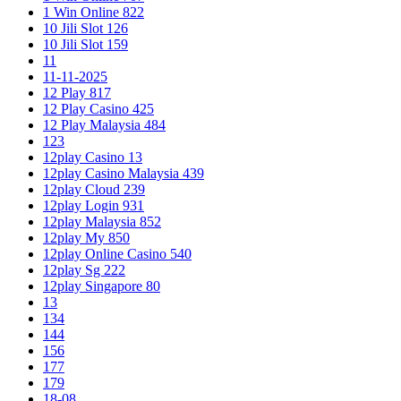
1 Win Online 822
10 Jili Slot 126
10 Jili Slot 159
11
11-11-2025
12 Play 817
12 Play Casino 425
12 Play Malaysia 484
123
12play Casino 13
12play Casino Malaysia 439
12play Cloud 239
12play Login 931
12play Malaysia 852
12play My 850
12play Online Casino 540
12play Sg 222
12play Singapore 80
13
134
144
156
177
179
18-08