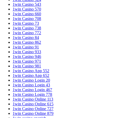
1win Casino 543
1win Casino 570
1win Casino 660
1win Casino 708
1win Casino 73
1win Casino 738
1win Casino 772
1win Casino 84
1win Casino 862
1win Casino 91
1win Casino 933
1win Casino 946
1win Casino 971
1win Casino 981
1win Casino App 552
1win Casino App 652
1win Casino Login 20
1win Casino Login 43
1win Casino Login 467
1win Casino Login 778
1win Casino Online 113
1win Casino Online 615
1win Casino Online 727
1win Casino Online 879