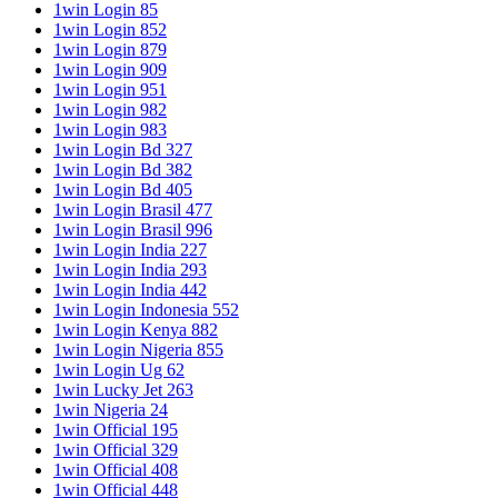
1win Login 85
1win Login 852
1win Login 879
1win Login 909
1win Login 951
1win Login 982
1win Login 983
1win Login Bd 327
1win Login Bd 382
1win Login Bd 405
1win Login Brasil 477
1win Login Brasil 996
1win Login India 227
1win Login India 293
1win Login India 442
1win Login Indonesia 552
1win Login Kenya 882
1win Login Nigeria 855
1win Login Ug 62
1win Lucky Jet 263
1win Nigeria 24
1win Official 195
1win Official 329
1win Official 408
1win Official 448