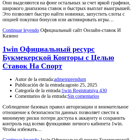
stands
Они выделяются на фоне остальных за счет яркой графики,
out
широкого диапазона ставок и быстрых выплат выигрышей.
as
Это позволяет быстро найти новинки, запустить слоты с
the
опцией покупки бонусов или активировать игры…
hunt
for
Continuar leyendo
Официальный сайт Онлайн-ставок И
best
Казино
swiss
zegarkowrolexrepliki.pl
.
1win Официальный ресурс
exquisite
Букмекерской Конторы с Целью
craftsmanship
is
Ставок На Спорт
the
core
Autor de la entrada:
admemprendum
value
Publicación de la entrada:
agosto 25, 2025
of
Categoría de la entrada:
1win Registratsiya 430
best
Comentarios de la entrada:
Sin comentarios
https://replicacopy.com/
.
cheap
Соблюдение базовых правил авторизации и внимательное
https://watchesfake.net
отношение к безопасности данных позволяет свести к
under
минимуму риски потери доступа к аккаунту и сохранить
$65
контроль над всеми функциями личного кабинета 1win.
filling
Чтобы избежать…
in
gorgeous
Continuar leyendo
1win Официальный ресурс Букмекерской