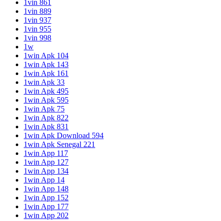
1vin 861
1vin 889
1vin 937
1vin 955
1vin 998
1w
1win Apk 104
1win Apk 143
1win Apk 161
1win Apk 33
1win Apk 495
1win Apk 595
1win Apk 75
1win Apk 822
1win Apk 831
1win Apk Download 594
1win Apk Senegal 221
1win App 117
1win App 127
1win App 134
1win App 14
1win App 148
1win App 152
1win App 177
1win App 202