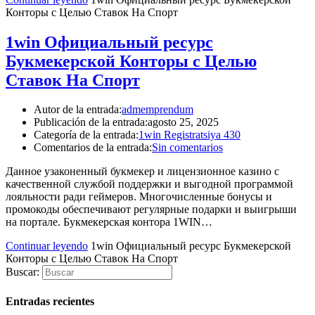
flavor.
Конторы с Целью Ставок На Спорт
www.smartwatchesdeal.com
are
1win Официальный ресурс
considered
to
Букмекерской Конторы с Целью
be
Ставок На Спорт
their
number
one
Autor de la entrada:
admemprendum
accessory.
Publicación de la entrada:
agosto 25, 2025
any
Categoría de la entrada:
1win Registratsiya 430
communication
Comentarios de la entrada:
Sin comentarios
somewhere
between
Данное узаконенный букмекер и лицензионное казино с
lightweight
качественной службой поддержки и выгодной программой
together
лояльности ради геймеров. Многочисленные бонусы и
with
промокоды обеспечивают регулярные подарки и выигрыши
system
на портале. Букмекерская контора 1WIN…
demonstrates
any
Continuar leyendo
1win Официальный ресурс Букмекерской
system
Конторы с Целью Ставок На Спорт
within
Buscar:
the
circulation
Entradas recientes
is