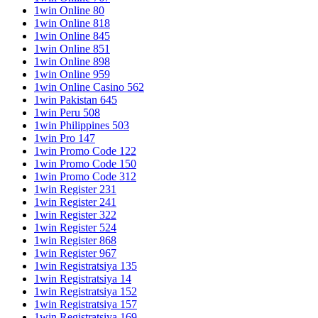
1win Online 80
1win Online 818
1win Online 845
1win Online 851
1win Online 898
1win Online 959
1win Online Casino 562
1win Pakistan 645
1win Peru 508
1win Philippines 503
1win Pro 147
1win Promo Code 122
1win Promo Code 150
1win Promo Code 312
1win Register 231
1win Register 241
1win Register 322
1win Register 524
1win Register 868
1win Register 967
1win Registratsiya 135
1win Registratsiya 14
1win Registratsiya 152
1win Registratsiya 157
1win Registratsiya 169