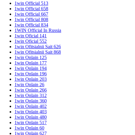
1win Official 513
1win Official 658
1win Official 667
1win Official 808
1win Official 834
1WIN Official In Russia
1win Oficial 141
1win Oficial 552
1win Ofitsialnii Sait 626
1win Ofitsialnii Sait 868
1win Onlain 125
1win Onlain 177
1win Onlain 194
1win Onlain 196
1win Onlain 203
1win Onlain 26
1win Onlain 266
1win Onlain 312
1win Onlain 360
1win Onlain 402
1win Onlain 403
1win Onlain 480
1win Onlain 517
1win Onlain 60
1win Onlain 627