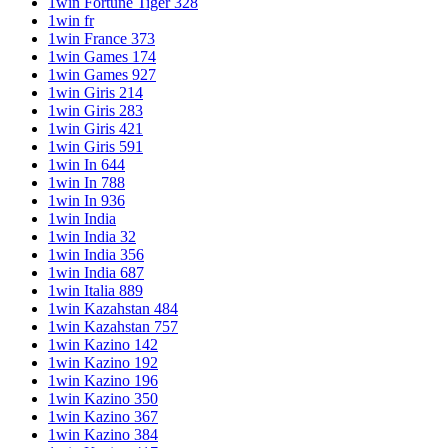
1win Fortune Tiger 328
1win fr
1win France 373
1win Games 174
1win Games 927
1win Giris 214
1win Giris 283
1win Giris 421
1win Giris 591
1win In 644
1win In 788
1win In 936
1win India
1win India 32
1win India 356
1win India 687
1win Italia 889
1win Kazahstan 484
1win Kazahstan 757
1win Kazino 142
1win Kazino 192
1win Kazino 196
1win Kazino 350
1win Kazino 367
1win Kazino 384