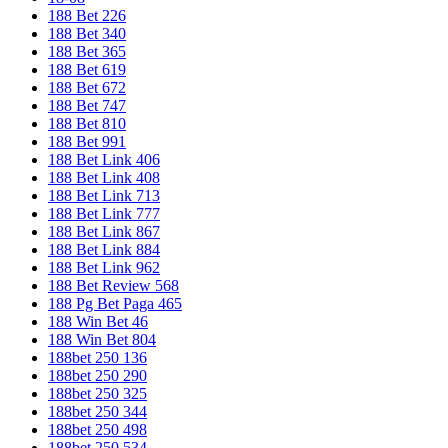
188 Bet 226
188 Bet 340
188 Bet 365
188 Bet 619
188 Bet 672
188 Bet 747
188 Bet 810
188 Bet 991
188 Bet Link 406
188 Bet Link 408
188 Bet Link 713
188 Bet Link 777
188 Bet Link 867
188 Bet Link 884
188 Bet Link 962
188 Bet Review 568
188 Pg Bet Paga 465
188 Win Bet 46
188 Win Bet 804
188bet 250 136
188bet 250 290
188bet 250 325
188bet 250 344
188bet 250 498
188bet 250 534