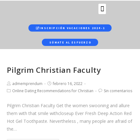
b
y
f
a
INSCRIPCIÓN VACACIONES 2024-1
r
t
SÚMATE AL ESFUERZO
h
e
w
Pilgrim Christian Faculty
o
r
admemprendum
febrero 16, 2022
l
Online Dating Recommendations for Christian
Sin comentarios
d
'
Pilgrim Christian Faculty Get the women swooning and allure
s
them with that smile withcloseup Ever Fresh Deep Action Red
m
Hot Gel Toothpaste. Nevertheless , many people are afraid of
o
the…
s