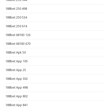
o
l
188bet 250 498
e
188bet 250 534
x
r
188bet 250 614
e
188bet 68183 126
p
l
188bet 68183 670
i
188bet Apk 50
k
i
188bet App 105
.
188bet App 25
p
188bet App 302
l
.
188bet App 498
e
188bet App 802
x
q
188bet App 841