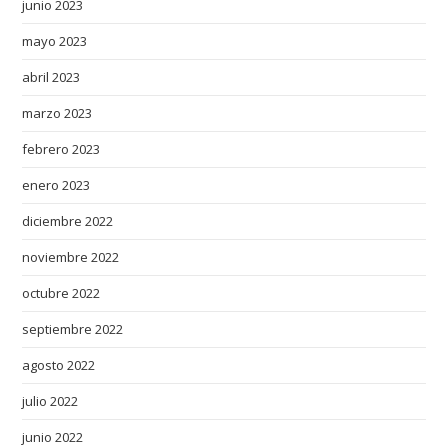
junio 2023
f
mayo 2023
h
t
abril 2023
t
marzo 2023
p
s
febrero 2023
:
enero 2023
/
diciembre 2022
/
w
noviembre 2022
w
octubre 2022
w
.
septiembre 2022
c
agosto 2022
o
z
julio 2022
y
junio 2022
e