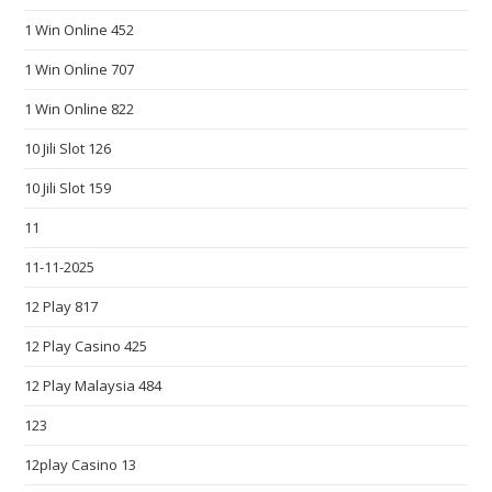
n
1 Win Online 452
e
1 Win Online 707
e
d
1 Win Online 822
s
10 Jili Slot 126
o
f
10 Jili Slot 159
t
11
h
e
11-11-2025
m
12 Play 817
a
12 Play Casino 425
n
y
12 Play Malaysia 484
p
123
e
o
12play Casino 13
p