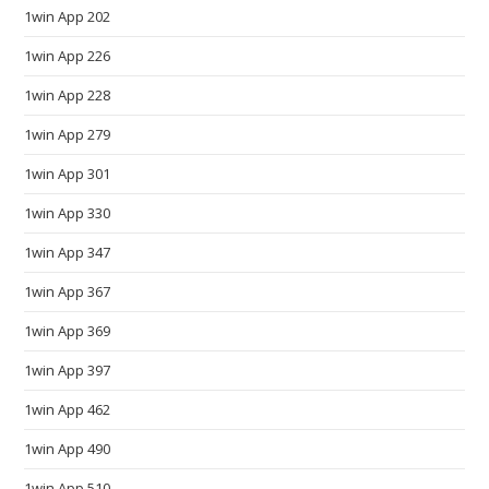
1win App 202
w
.
1win App 226
s
1win App 228
m
a
1win App 279
r
1win App 301
t
w
1win App 330
a
1win App 347
t
c
1win App 367
h
1win App 369
e
1win App 397
s
d
1win App 462
e
1win App 490
a
l
1win App 510