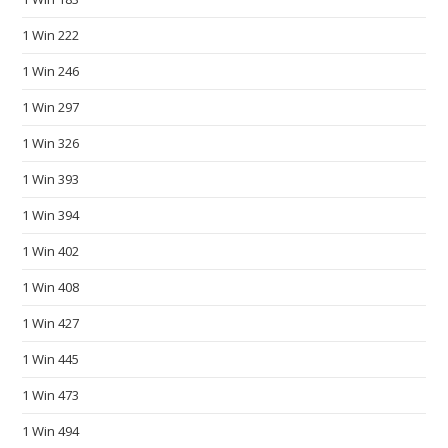
s
c
1 Win 222
h
1 Win 246
e
a
1 Win 297
p
1 Win 326
f
1 Win 393
a
k
1 Win 394
e
1 Win 402
w
a
1 Win 408
t
1 Win 427
c
h
1 Win 445
e
1 Win 473
s
1 Win 494
.