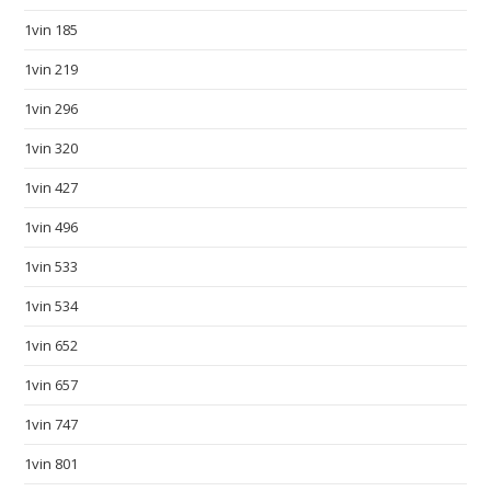
p
1vin 185
s
:
1vin 219
/
1vin 296
/
w
1vin 320
a
1vin 427
t
1vin 496
c
h
1vin 533
e
1vin 534
s
f
1vin 652
a
1vin 657
k
e
1vin 747
.
1vin 801
n