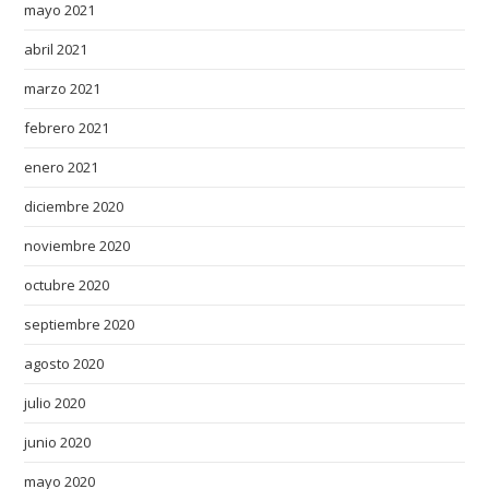
v
mayo 2021
e
abril 2021
p
r
marzo 2021
a
febrero 2021
c
t
enero 2021
i
diciembre 2020
c
noviembre 2020
e
d
octubre 2020
c
septiembre 2020
r
a
agosto 2020
f
julio 2020
t
s
junio 2020
m
mayo 2020