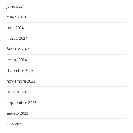
a
junio 2024
w
mayo 2024
a
abril 2024
t
c
marzo 2024
h
febrero 2024
e
s
enero 2024
.
diciembre 2023
a
r
noviembre 2023
t
octubre 2023
i
s
septiembre 2023
a
agosto 2023
n
julio 2023
s
o