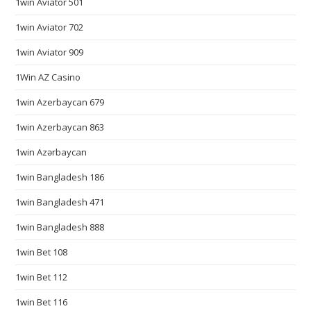
1win Aviator 501
c
1win Aviator 702
c
e
1win Aviator 909
s
1Win AZ Casino
s
o
1win Azerbaycan 679
r
1win Azerbaycan 863
y
1win Azərbaycan
.
a
1win Bangladesh 186
n
1win Bangladesh 471
y
c
1win Bangladesh 888
o
1win Bet 108
m
m
1win Bet 112
u
1win Bet 116
n