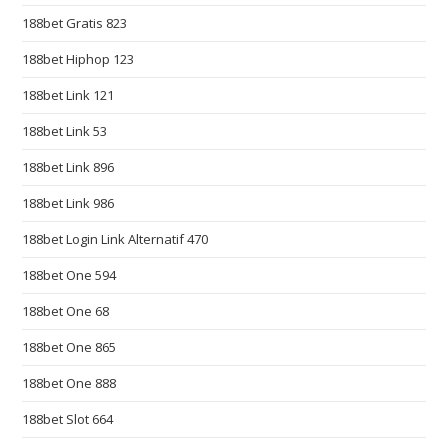
e
188bet Gratis 823
s
t
188bet Hiphop 123
h
188bet Link 121
t
t
188bet Link 53
p
188bet Link 896
s
188bet Link 986
:
/
188bet Login Link Alternatif 470
/
188bet One 594
r
e
188bet One 68
p
188bet One 865
l
i
188bet One 888
c
188bet Slot 664
a