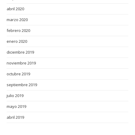
a
n
abril 2020
s
marzo 2020
h
febrero 2020
i
p
enero 2020
.
diciembre 2019
m
a
noviembre 2019
s
octubre 2019
t
e
septiembre 2019
r
julio 2019
m
a
mayo 2019
s
abril 2019
t
e