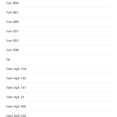
1vin 806
e
t
1vin 861
u
1vin 889
n
d
1vin 937
e
1vin 955
r
$
1vin 998
6
1w
5
f
1win Apk 104
i
1win Apk 143
l
1win Apk 161
l
i
1win Apk 33
n
1win Apk 495
g
i
1win Apk 595