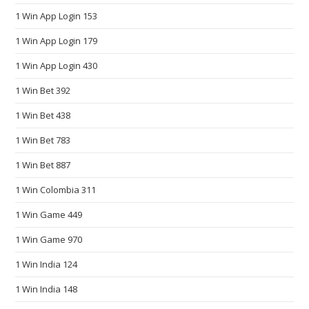
c
1 Win App Login 153
h
1 Win App Login 179
e
a
1 Win App Login 430
p
1 Win Bet 392
f
a
1 Win Bet 438
k
1 Win Bet 783
e
w
1 Win Bet 887
a
1 Win Colombia 311
t
1 Win Game 449
c
h
1 Win Game 970
e
1 Win India 124
s
.
1 Win India 148
e