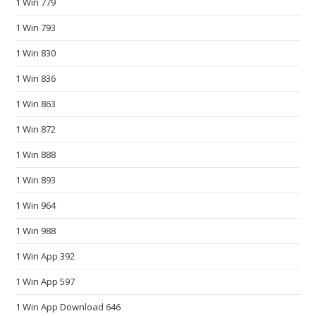
1 Win 779
s
o
1 Win 793
n
1 Win 830
l
i
1 Win 836
n
1 Win 863
e
1 Win 872
s
h
1 Win 888
o
1 Win 893
p
.
1 Win 964
s
1 Win 988
u
p
1 Win App 392
p
1 Win App 597
l
1 Win App Download 646
y