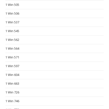
b
1 Win 505
e
1 Win 506
s
t
1 Win 537
b
1 Win 545
u
y
1 Win 562
b
1 Win 564
e
s
1 Win 571
t
1 Win 597
r
1 Win 604
e
p
1 Win 663
l
1 Win 726
i
c
1 Win 746
a