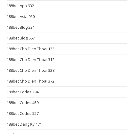
u
188bet App 932
i
s
188bet Asia 950
i
188bet Blog 231
t
e
188bet Blog 667
c
188bet Cho Dien Thoai 133
r
188bet Cho Dien Thoai 312
a
f
188bet Cho Dien Thoai 328
t
188bet Cho Dien Thoai 372
s
m
188bet Codes 294
a
188bet Codes 459
n
s
188bet Codes 557
h
188bet Dang Ky 171
i