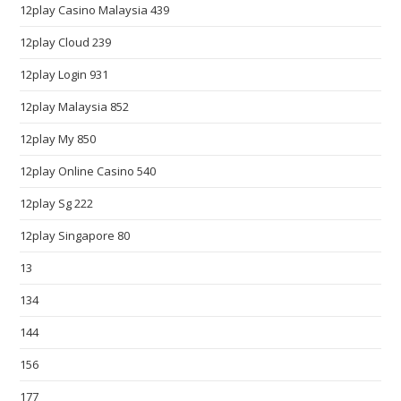
12play Casino Malaysia 439
l
e
12play Cloud 239
t
12play Login 931
o
d
12play Malaysia 852
a
12play My 850
y
12play Online Casino 540
s
o
12play Sg 222
c
12play Singapore 80
i
e
13
t
134
y
s
144
t
156
a
177
n