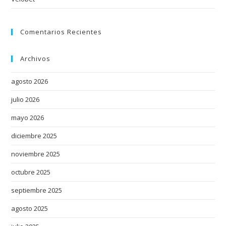
h
m
Comentarios Recientes
a
k
i
Archivos
n
agosto 2026
g
s
julio 2026
k
mayo 2026
i
l
diciembre 2025
l
noviembre 2025
i
s
octubre 2025
p
septiembre 2025
r
agosto 2025
e
s