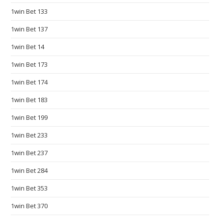
1win Bet 133
i
c
1win Bet 137
a
1win Bet 14
t
i
1win Bet 173
o
1win Bet 174
n
s
1win Bet 183
o
1win Bet 199
m
e
1win Bet 233
w
1win Bet 237
h
1win Bet 284
e
r
1win Bet 353
e
1win Bet 370
b