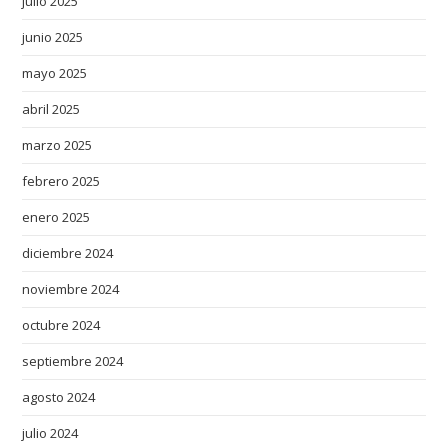
julio 2025
e
junio 2025
r
v
mayo 2025
e
abril 2025
d
i
marzo 2025
n
febrero 2025
s
enero 2025
w
i
diciembre 2024
s
noviembre 2024
s
r
octubre 2024
e
septiembre 2024
p
l
agosto 2024
i
julio 2024
c