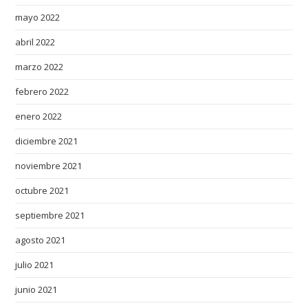
a
mayo 2022
r
abril 2022
n
marzo 2022
.
c
febrero 2022
o
enero 2022
m
/
diciembre 2021
f
noviembre 2021
o
r
octubre 2021
s
septiembre 2021
a
l
agosto 2021
e
julio 2021
h
junio 2021
a