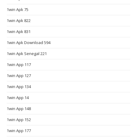
n
1win Apk 75
g
o
1win Apk 822
r
1win Apk 831
g
e
1win Apk Download 594
o
1win Apk Senegal 221
u
1win App 117
s
f
1win App 127
l
1win App 134
a
v
1win App 14
o
1win App 148
r
.
1win App 152
w
1win App 177
w