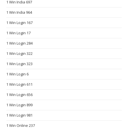
1 Win India 697
s
.
1 Win India 964
m
1 Win Login 167
a
t
1 Win Login 17
c
1 Win Login 284
h
1 Win Login 322
t
h
1 Win Login 323
e
1 Win Login 6
h
o
1 Win Login 611
p
1 Win Login 656
e
s
1 Win Login 899
a
1 Win Login 981
n
1 Win Online 237
d