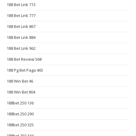
188 Bet Link 713
e
s
188 Bet Link 777
t
188 Bet Link 867
s
w
188 Bet Link 884
i
188 Bet Link 962
s
188 Bet Review 568
s
z
188 Pg Bet Paga 465
e
188 Win Bet 46
g
a
188 Win Bet 804
r
188bet 250 136
k
o
188bet 250 290
w
188bet 250 325
r
188bet 250 344