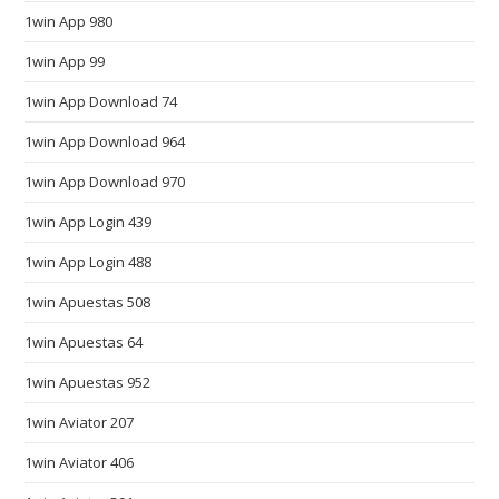
1win App 980
o
b
1win App 99
e
1win App Download 74
t
h
1win App Download 964
e
1win App Download 970
i
r
1win App Login 439
n
1win App Login 488
u
m
1win Apuestas 508
b
1win Apuestas 64
e
1win Apuestas 952
r
o
1win Aviator 207
n
1win Aviator 406
e
a