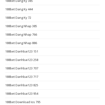
188bet Dang Ky 385
p
i
188bet Dang Ky 444
s
188bet Dang Ky 72
t
h
188bet Dang Nhap 385
e
188bet Dang Nhap 766
c
o
188bet Dang Nhap 886
r
188bet Danhbai123 151
e
v
188bet Danhbai123 258
a
188bet Danhbai123 707
l
188bet Danhbai123 717
u
e
188bet Danhbai123 825
o
188bet Danhbai123 954
f
b
188bet Download Ios 795