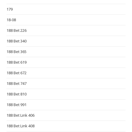
d
179
s
18-08
o
u
188 Bet 226
t
188 Bet 340
a
s
188 Bet 365
t
188 Bet 619
h
e
188 Bet 672
h
188 Bet 747
u
188 Bet 810
n
t
188 Bet 991
f
188 Bet Link 406
o
r
188 Bet Link 408
b