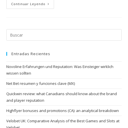
t
Continuar Leyendo
s
o
p
h
i
s
Entradas Recientes
t
i
Novoline Erfahrungen und Reputation: Was Einsteiger wirklich
c
wissen sollten
a
t
Net Bet resumen y funciones clave (MX)
e
Quickwin review: what Canadians should know about the brand
d
and player reputation
w
Highflyer bonuses and promotions (CA): an analytical breakdown
a
t
Velobet UK: Comparative Analysis of the Best Games and Slots at
c
Velobet