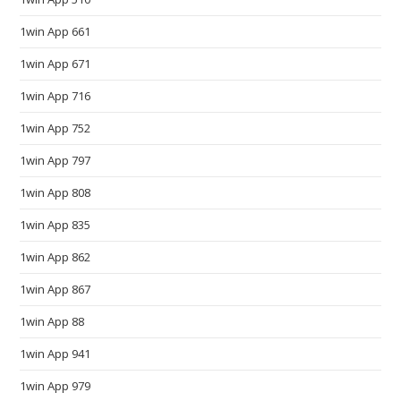
.
1win App 661
c
o
1win App 671
m
1win App 716
a
r
1win App 752
e
1win App 797
c
1win App 808
o
n
1win App 835
s
1win App 862
i
d
1win App 867
e
1win App 88
r
e
1win App 941
d
1win App 979
t