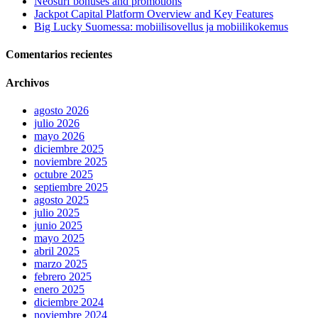
Neosurf bonuses and promotions
a
Jackpot Capital Platform Overview and Key Features
elements
Big Lucky Suomessa: mobiilisovellus ja mobiilikokemus
for
swiss
Comentarios recientes
made
replica
watch
Archivos
reddit.
best
agosto 2026
1:1
julio 2026
cloned
mayo 2026
https://www.taxwatches.com/
diciembre 2025
with
noviembre 2025
imported
octubre 2025
japanese
septiembre 2025
miyota
agosto 2025
quartz
julio 2025
movement.
junio 2025
best
mayo 2025
swiss
abril 2025
https://www.employmentwatches.com/
marzo 2025
with
febrero 2025
best
enero 2025
price
diciembre 2024
on
noviembre 2024