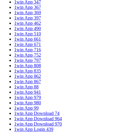
1win App 347
1win App 367
1win App 369
1win App 397
1win App 462
1win App 490
1win App 510
1win App 661
1win App 671
1win App 716
1win App 752
1win App 797
1win App 808
1win App 835
1win App 862
1win App 867
1win App 88
1win App 941
1win App 979
1win App 980
1win App 99
1win App Download 74
1win App Download 964
1win App Download 970
1win App Login 439