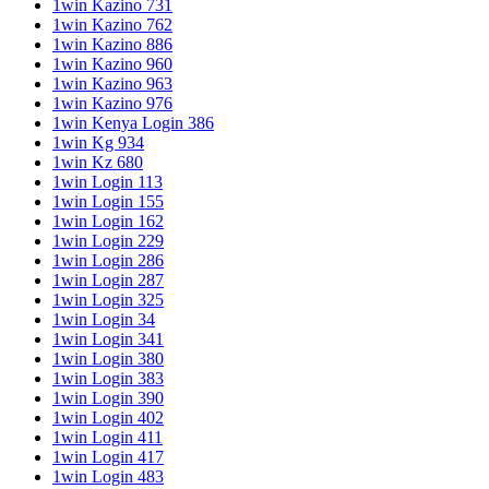
1win Kazino 731
1win Kazino 762
1win Kazino 886
1win Kazino 960
1win Kazino 963
1win Kazino 976
1win Kenya Login 386
1win Kg 934
1win Kz 680
1win Login 113
1win Login 155
1win Login 162
1win Login 229
1win Login 286
1win Login 287
1win Login 325
1win Login 34
1win Login 341
1win Login 380
1win Login 383
1win Login 390
1win Login 402
1win Login 411
1win Login 417
1win Login 483