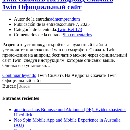
flavor.
1win Официальный сайт
www.smartwatchesdeal.com
are
considered
Autor de la entrada:
admemprendum
to
Publicación de la entrada:
octubre 7, 2025
be
Categoría de la entrada:
1win Bet 173
their
Comentarios de la entrada:
Sin comentarios
number
one
Разрешите установку, откройте загруженный файл и
accessory.
установите приложение 1win на смартфон. Скачать 1win
any
приложение на андроид бесплатно можно через официальный
communication
сайт 1win, следуя инструкциям, которые описаны выше.
somewhere
Однако его установка…
between
lightweight
Continuar leyendo
1win Скачать На Андроид Скачать 1win
together
Официальный сайт
with
Buscar:
system
demonstrates
Entradas recientes
any
system
ameriocasinos Bonusse und Aktionen (DE): Evidenzbasierter
within
Überblick
the
Neo Spin Mobile App and Mobile Experience in Australia
circulation
(AU)
is