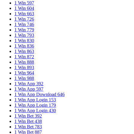
1 Win 597
lovers.
1 Win 604
1 Win 663
1 Win 726
1 Win 746
1 Win 779
1 Win 793
1 Win 830
1 Win 836
1 Win 863
1 Win 872
1 Win 888
1 Win 893
1 Win 964
1 Win 988
1 Win App 392
1 Win App 597
1 Win App Download 646
1 Win App Login 153
1 Win App Login 179
1 Win App Login 430
1 Win Bet 392
1 Win Bet 438
1 Win Bet 783
1 Win Bet 887