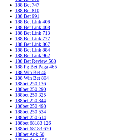
188 Bet 747
188 Bet 810
188 Bet 991
188 Bet Link 406
188 Bet Link 408
188 Bet Link 713
188 Bet Link 777
188 Bet Link 867
188 Bet Link 884
188 Bet Link 962
188 Bet Review 568
188 Pg Bet Paga 465
188 Win Bet 46
188 Win Bet 804
188bet 250 136
188bet 250 290
188bet 250 325
188bet 250 344
188bet 250 498
188bet 250 534
188bet 250 614
188bet 68183 126
188bet 68183 670
188bet Apk 50
188bet App 105