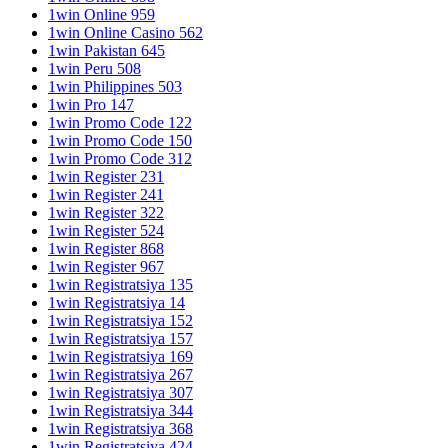
1win Online 959
1win Online Casino 562
1win Pakistan 645
1win Peru 508
1win Philippines 503
1win Pro 147
1win Promo Code 122
1win Promo Code 150
1win Promo Code 312
1win Register 231
1win Register 241
1win Register 322
1win Register 524
1win Register 868
1win Register 967
1win Registratsiya 135
1win Registratsiya 14
1win Registratsiya 152
1win Registratsiya 157
1win Registratsiya 169
1win Registratsiya 267
1win Registratsiya 307
1win Registratsiya 344
1win Registratsiya 368
1win Registratsiya 424