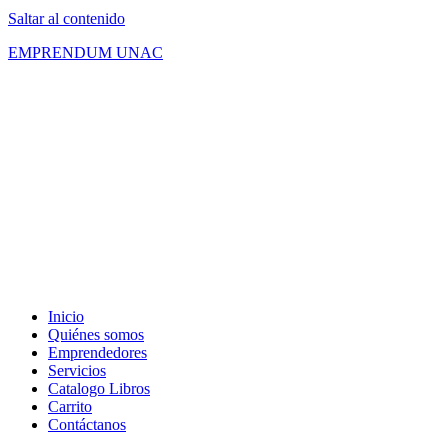
by
Saltar al contenido
far
the
EMPRENDUM UNAC
world's
most
sophisticated
watchmaking
skill
is
preserved
in
swiss
replica
watches
.
artisans
of
https://www.cozyearn.com/
Inicio
for
Quiénes somos
sale
Emprendedores
have
Servicios
practiced
Catalogo Libros
craftsmanship.
Carrito
master
Contáctanos
masterpiece