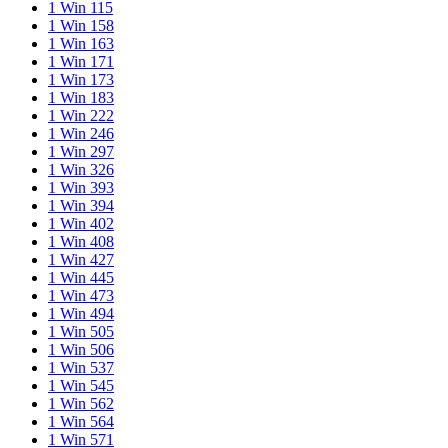
1 Win 115
special
1 Win 158
is
1 Win 163
effective
1 Win 171
passed
1 Win 173
on.
1 Win 183
as
1 Win 222
a
1 Win 246
possible
1 Win 297
unmatched
1 Win 326
product
1 Win 393
work
1 Win 394
of
1 Win 402
genius,
1 Win 408
who
1 Win 427
makes
1 Win 445
the
1 Win 473
best
1 Win 494
personalinjurywatches.com
1 Win 505
timepiece
1 Win 506
can
1 Win 537
become
1 Win 545
the
1 Win 562
newest
1 Win 564
favored
1 Win 571
assortment