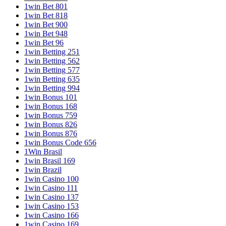
1win Bet 801
1win Bet 818
1win Bet 900
1win Bet 948
1win Bet 96
1win Betting 251
1win Betting 562
1win Betting 577
1win Betting 635
1win Betting 994
1win Bonus 101
1win Bonus 168
1win Bonus 759
1win Bonus 826
1win Bonus 876
1win Bonus Code 656
1Win Brasil
1win Brasil 169
1win Brazil
1win Casino 100
1win Casino 111
1win Casino 137
1win Casino 153
1win Casino 166
1win Casino 169