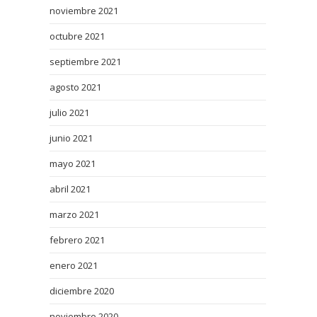
noviembre 2021
octubre 2021
septiembre 2021
agosto 2021
julio 2021
junio 2021
mayo 2021
abril 2021
marzo 2021
febrero 2021
enero 2021
diciembre 2020
noviembre 2020