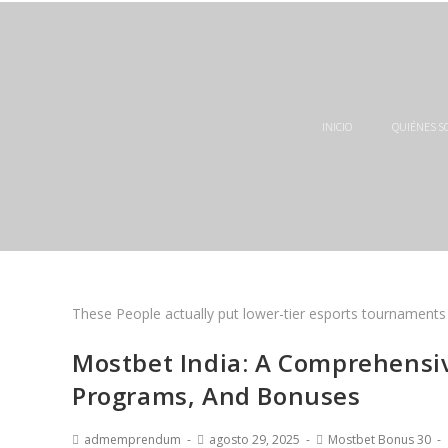
b
y
f
a
r
INICIO
QUIÉNES 
t
h
e
w
o
r
l
d
These People actually put lower-tier esports tournaments a
'
Mostbet India: A Comprehensiv
s
m
Programs, And Bonuses
o
s
admemprendum
agosto 29, 2025
Mostbet Bonus 30