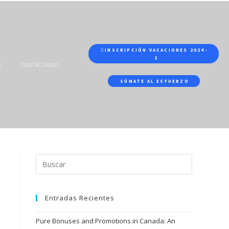
INSCRIPCIÓN VACACIONES 2024-
1
O
CONTÁCTANOS
SÚMATE AL ESFUERZO
Entradas Recientes
Pure Bonuses and Promotions in Canada: An