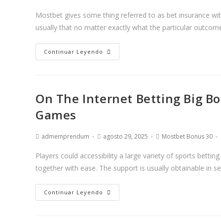
t
Mostbet gives some thing referred to as bet insurance with
s
usually that no matter exactly what the particular outcom
o
p
Continuar Leyendo
h
i
s
t
On The Internet Betting Big B
i
Games
c
a
admemprendum
agosto 29, 2025
Mostbet Bonus 30
t
e
Players could accessibility a large variety of sports betti
d
together with ease. The support is usually obtainable in s
w
a
Continuar Leyendo
t
c