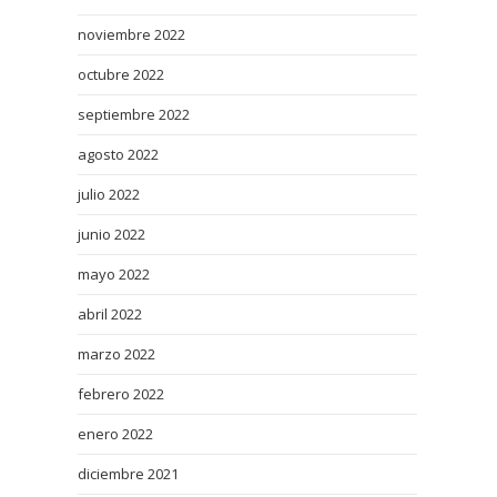
noviembre 2022
octubre 2022
septiembre 2022
agosto 2022
julio 2022
junio 2022
mayo 2022
abril 2022
marzo 2022
febrero 2022
enero 2022
diciembre 2021