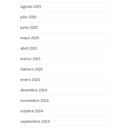
agosto 2025
julio 2025
junio 2025
mayo 2025
abril 2025
marzo 2025
febrero 2025
enero 2025
diciembre 2024
noviembre 2024
octubre 2024
septiembre 2024