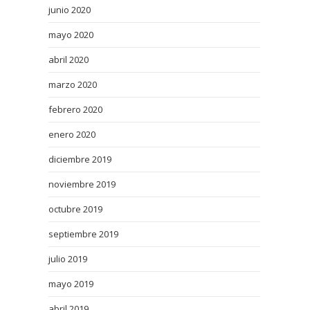
junio 2020
mayo 2020
abril 2020
marzo 2020
febrero 2020
enero 2020
diciembre 2019
noviembre 2019
octubre 2019
septiembre 2019
julio 2019
mayo 2019
abril 2019