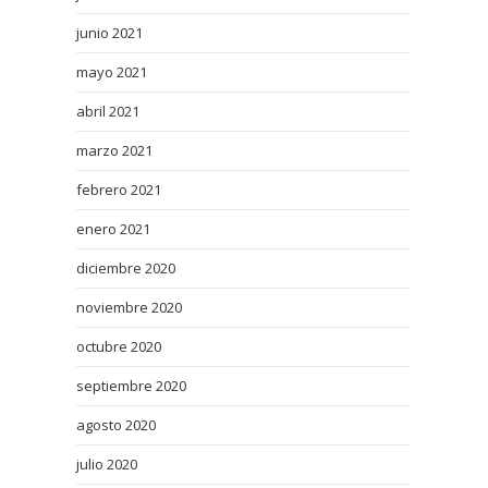
junio 2021
mayo 2021
abril 2021
marzo 2021
febrero 2021
enero 2021
diciembre 2020
noviembre 2020
octubre 2020
septiembre 2020
agosto 2020
julio 2020