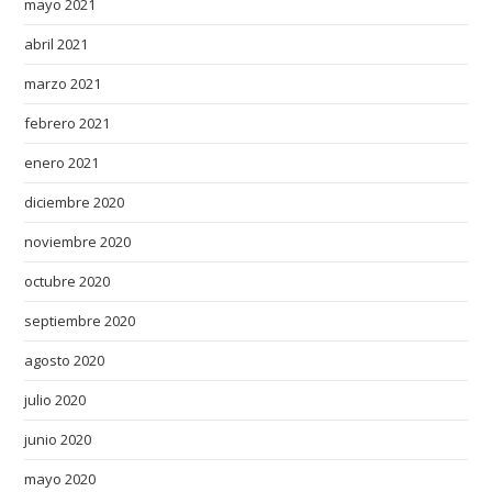
mayo 2021
r
p
abril 2021
i
marzo 2021
e
c
febrero 2021
e
enero 2021
o
f
diciembre 2020
t
noviembre 2020
h
e
octubre 2020
w
septiembre 2020
a
agosto 2020
t
c
julio 2020
h
junio 2020
h
a
mayo 2020