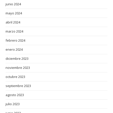
junio 2024
a
r
mayo 2024
n
abril 2024
.
c
marzo 2024
o
febrero 2024
m
enero 2024
/
f
diciembre 2023
o
noviembre 2023
r
s
octubre 2023
a
septiembre 2023
l
e
agosto 2023
h
julio 2023
a