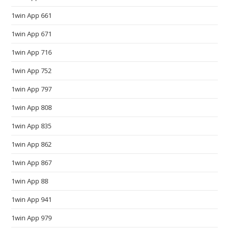
c
1win App 661
c
1win App 671
e
s
1win App 716
s
1win App 752
o
r
1win App 797
y
1win App 808
.
1win App 835
a
n
1win App 862
y
1win App 867
c
o
1win App 88
m
1win App 941
m
u
1win App 979
n