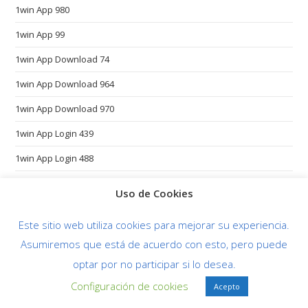
1win App 980
i
c
1win App 99
a
1win App Download 74
t
1win App Download 964
i
o
1win App Download 970
n
1win App Login 439
s
o
1win App Login 488
m
1win Apuestas 508
e
Uso de Cookies
w
1win Apuestas 64
h
Este sitio web utiliza cookies para mejorar su experiencia.
1win Apuestas 952
e
Asumiremos que está de acuerdo con esto, pero puede
r
1win Aviator 207
optar por no participar si lo desea.
e
1win Aviator 406
Configuración de cookies
Acepto
b
1win Aviator 501