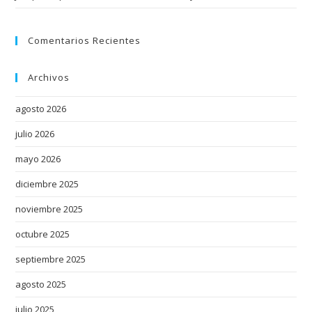
a
w
Comentarios Recientes
a
t
Archivos
c
h
agosto 2026
e
julio 2026
s
.
mayo 2026
a
diciembre 2025
r
t
noviembre 2025
i
octubre 2025
s
a
septiembre 2025
n
agosto 2025
s
julio 2025
o