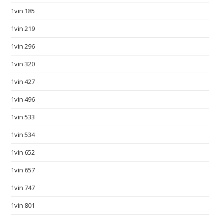
n
1vin 185
g
1vin 219
o
r
1vin 296
g
1vin 320
e
o
1vin 427
u
1vin 496
s
1vin 533
f
l
1vin 534
a
1vin 652
v
o
1vin 657
r
1vin 747
.
w
1vin 801
w