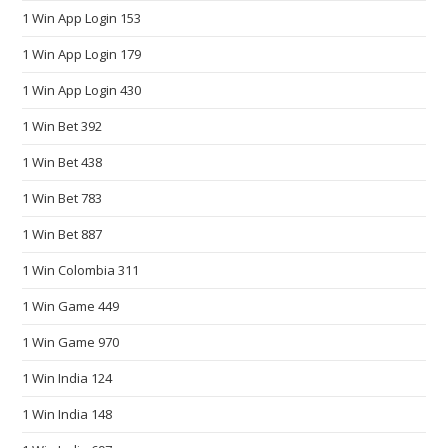
n
1 Win App Login 153
e
1 Win App Login 179
e
1 Win App Login 430
d
s
1 Win Bet 392
o
1 Win Bet 438
f
t
1 Win Bet 783
h
1 Win Bet 887
e
m
1 Win Colombia 311
a
1 Win Game 449
n
y
1 Win Game 970
p
1 Win India 124
e
1 Win India 148
o
p