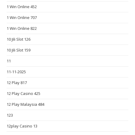
d
1 Win Online 452
s
1 Win Online 707
o
1 Win Online 822
u
t
10 Jili Slot 126
a
10 Jili Slot 159
s
t
11
h
11-11-2025
e
h
12 Play 817
u
12 Play Casino 425
n
t
12 Play Malaysia 484
f
123
o
12play Casino 13
r
b