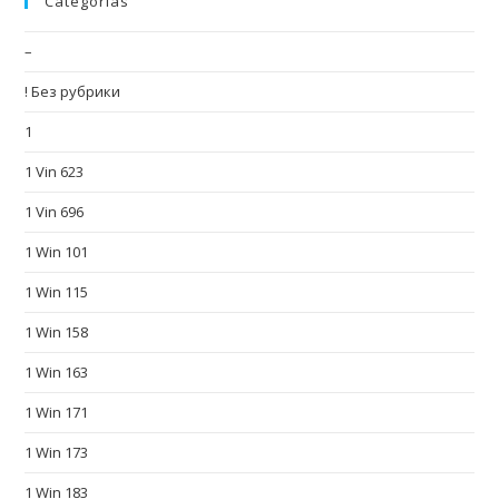
Categorías
b
e
–
s
! Без рубрики
t
b
1
u
1 Vin 623
y
b
1 Vin 696
e
1 Win 101
s
t
1 Win 115
r
1 Win 158
e
p
1 Win 163
l
1 Win 171
i
1 Win 173
c
a
1 Win 183