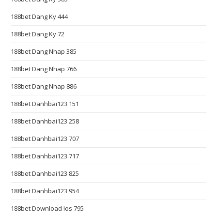
c
o
188bet Dang Ky 444
p
188bet Dang Ky 72
y
188bet Dang Nhap 385
.
c
188bet Dang Nhap 766
o
188bet Dang Nhap 886
m
/
188bet Danhbai123 151
.
188bet Danhbai123 258
c
h
188bet Danhbai123 707
e
188bet Danhbai123 717
a
p
188bet Danhbai123 825
h
188bet Danhbai123 954
t
188bet Download Ios 795
t