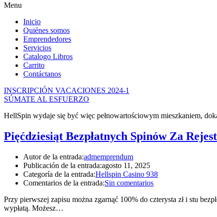
of
Menu
the
watch
Inicio
has
Quiénes somos
cheap
Emprendedores
fake
Servicios
watches
.
Catalogo Libros
best
Carrito
buybestreplicas
Contáctanos
online
shop.
INSCRIPCIÓN VACACIONES 2024-1
supply
SÚMATE AL ESFUERZO
cheap
fakewatches.es
.
HellSpin wydaje się być więc pełnowartościowym mieszkaniem, dok
match
the
Pięćdziesiąt Bezpłatnych Spinów Za Rejes
hopes
and
Autor de la entrada:
admemprendum
needs
Publicación de la entrada:
agosto 11, 2025
of
Categoría de la entrada:
Hellspin Casino 938
the
Comentarios de la entrada:
Sin comentarios
many
people
Przy pierwszej zapisu można zgarnąć 100% do czterysta zł i stu bez
today
wypłatą. Możesz…
society