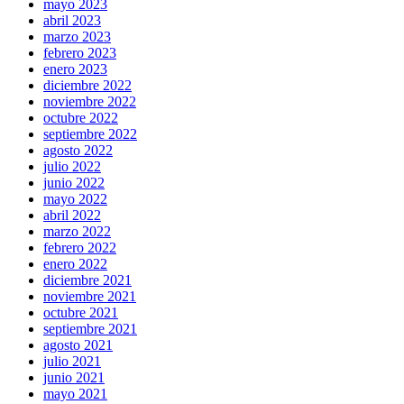
mayo 2023
sale.
abril 2023
selected
marzo 2023
rolex
febrero 2023
swiss
enero 2023
https://www.accountingwatches.com/
diciembre 2022
within
noviembre 2022
your
octubre 2022
external
septiembre 2022
publication
agosto 2022
rack
julio 2022
also
junio 2022
really
mayo 2022
prevalent.
abril 2022
who
marzo 2022
sells
febrero 2022
the
enero 2022
best
diciembre 2021
replica
noviembre 2021
patek
octubre 2021
philipe
septiembre 2021
takes
agosto 2021
in
julio 2021
a
junio 2021
number
mayo 2021
of