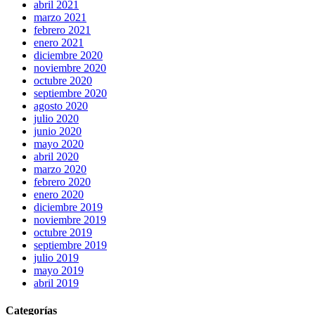
abril 2021
individuals.
marzo 2021
match
febrero 2021
the
enero 2021
high
diciembre 2020
hopes
noviembre 2020
and
octubre 2020
needs
septiembre 2020
out
agosto 2020
of
julio 2020
people
junio 2020
in
mayo 2020
all
abril 2020
mankind
marzo 2020
relates
febrero 2020
to
enero 2020
the
diciembre 2019
hunt
noviembre 2019
for
octubre 2019
cheap
septiembre 2019
fake
julio 2019
tag
mayo 2019
heuer
.
abril 2019
shop
high
Categorías
quality