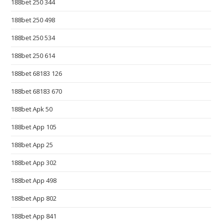
p
188bet 250 344
i
188bet 250 498
s
188bet 250 534
t
h
188bet 250 614
e
188bet 68183 126
c
o
188bet 68183 670
r
188bet Apk 50
e
v
188bet App 105
a
188bet App 25
l
188bet App 302
u
e
188bet App 498
o
188bet App 802
f
b
188bet App 841