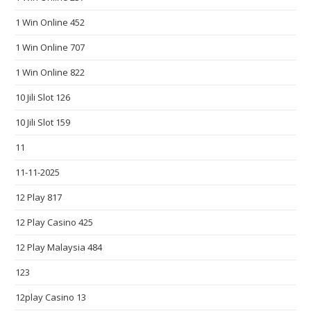
d
1 Win Online 452
s
1 Win Online 707
o
u
1 Win Online 822
t
10 Jili Slot 126
a
s
10 Jili Slot 159
t
11
h
e
11-11-2025
h
12 Play 817
u
12 Play Casino 425
n
t
12 Play Malaysia 484
f
123
o
r
12play Casino 13
b