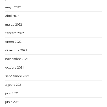
a
n
mayo 2022
s
abril 2022
h
marzo 2022
i
p
febrero 2022
.
enero 2022
m
a
diciembre 2021
s
noviembre 2021
t
e
octubre 2021
r
septiembre 2021
m
a
agosto 2021
s
julio 2021
t
junio 2021
e