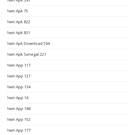
1win Apk 595
.
1win Apk 75
c
o
1win Apk 822
m
1win Apk 831
a
r
1win Apk Download 594
e
1win Apk Senegal 221
c
1win App 117
o
n
1win App 127
s
1win App 134
i
d
1win App 14
e
1win App 148
r
e
1win App 152
d
1win App 177
t