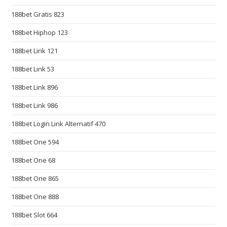
p
188bet Gratis 823
s
:
188bet Hiphop 123
/
188bet Link 121
/
w
188bet Link 53
a
188bet Link 896
t
188bet Link 986
c
h
188bet Login Link Alternatif 470
e
188bet One 594
s
f
188bet One 68
a
188bet One 865
k
e
188bet One 888
.
188bet Slot 664
n