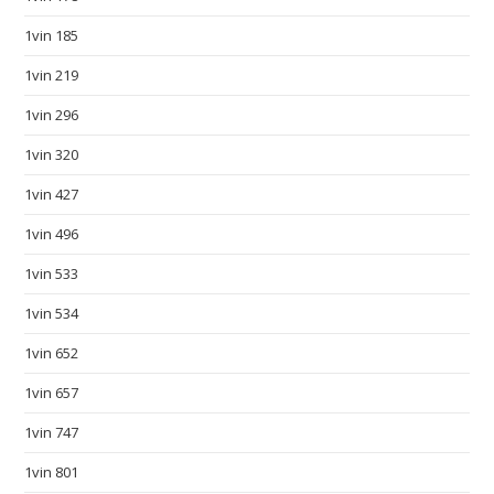
n
1vin 185
g
o
1vin 219
r
1vin 296
g
e
1vin 320
o
1vin 427
u
1vin 496
s
f
1vin 533
l
1vin 534
a
v
1vin 652
o
1vin 657
r
.
1vin 747
w
1vin 801
w