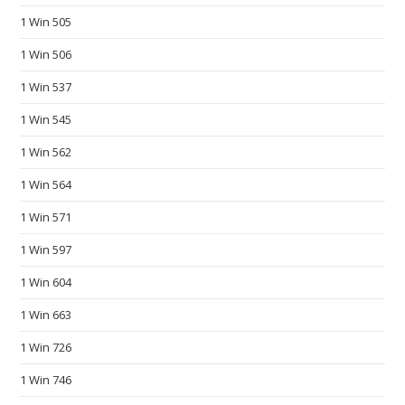
c
1 Win 505
h
1 Win 506
e
a
1 Win 537
p
1 Win 545
f
a
1 Win 562
k
1 Win 564
e
w
1 Win 571
a
1 Win 597
t
1 Win 604
c
h
1 Win 663
e
1 Win 726
s
.
1 Win 746
e