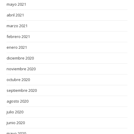
r
mayo 2021
p
abril 2021
i
e
marzo 2021
c
febrero 2021
e
o
enero 2021
f
diciembre 2020
t
h
noviembre 2020
e
octubre 2020
w
septiembre 2020
a
t
agosto 2020
c
julio 2020
h
h
junio 2020
a
mayo 2020