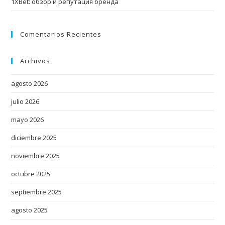
1XBet: обзор и репутация бренда
a
w
Comentarios Recientes
a
t
c
Archivos
h
agosto 2026
e
s
julio 2026
.
mayo 2026
a
r
diciembre 2025
t
noviembre 2025
i
s
octubre 2025
a
septiembre 2025
n
agosto 2025
s
o