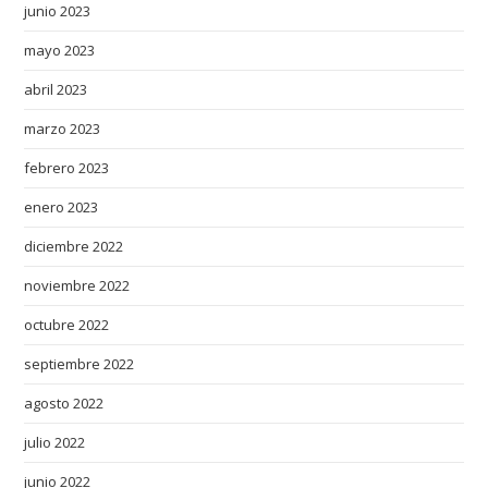
v
junio 2023
e
mayo 2023
p
r
abril 2023
a
marzo 2023
c
t
febrero 2023
i
enero 2023
c
e
diciembre 2022
d
noviembre 2022
c
octubre 2022
r
a
septiembre 2022
f
agosto 2022
t
s
julio 2022
m
junio 2022