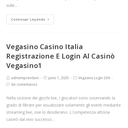
h
sulle…
m
a
Continuar Leyendo
k
i
n
Vegasino Casino Italia ️
g
Registrazione E Login Al Casinò
s
k
Vegasino1
i
l
admemprendum
junio 1, 2025
Vegasino Login 204
l
Sin comentarios
i
s
Nella sezione dei giochi live, i giocatori sono osservando la
p
grado di filtrare per visualizzare solamente gli eventi mediante
r
streaming live, ove lo desiderano. L'competenza vittoria
e
casinò dal vivo successo…
s