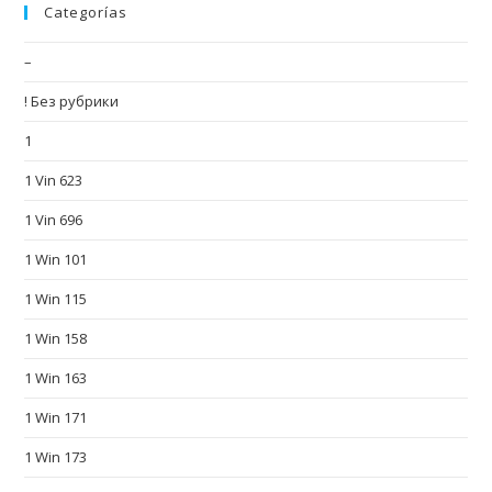
b
Categorías
e
–
s
t
! Без рубрики
b
1
u
y
1 Vin 623
b
1 Vin 696
e
s
1 Win 101
t
1 Win 115
r
1 Win 158
e
p
1 Win 163
l
1 Win 171
i
c
1 Win 173
a