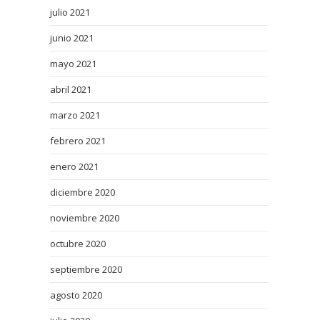
julio 2021
junio 2021
mayo 2021
abril 2021
marzo 2021
febrero 2021
enero 2021
diciembre 2020
noviembre 2020
octubre 2020
septiembre 2020
agosto 2020