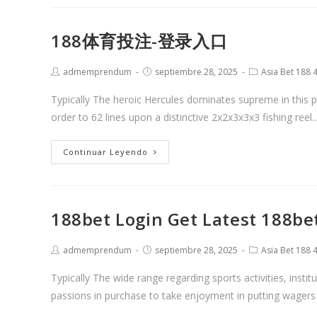
t
s
188体育投注-登录入口
o
p
admemprendum
septiembre 28, 2025
Asia Bet 188 
h
i
Typically The heroic Hercules dominates supreme in this pa
s
order to 62 lines upon a distinctive 2x2x3x3x3 fishing reel
t
i
Continuar Leyendo
c
a
t
188bet Login Get Latest 188be
e
d
admemprendum
septiembre 28, 2025
Asia Bet 188 
w
a
Typically The wide range regarding sports activities, inst
t
passions in purchase to take enjoyment in putting wagers 
c