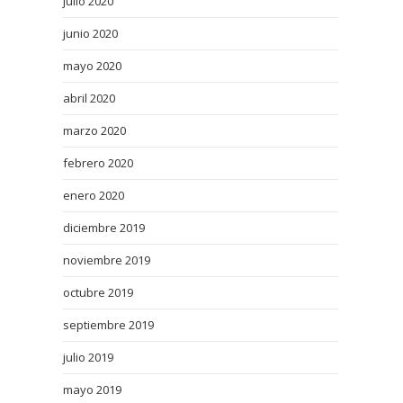
julio 2020
junio 2020
mayo 2020
abril 2020
marzo 2020
febrero 2020
enero 2020
diciembre 2019
noviembre 2019
octubre 2019
septiembre 2019
julio 2019
mayo 2019