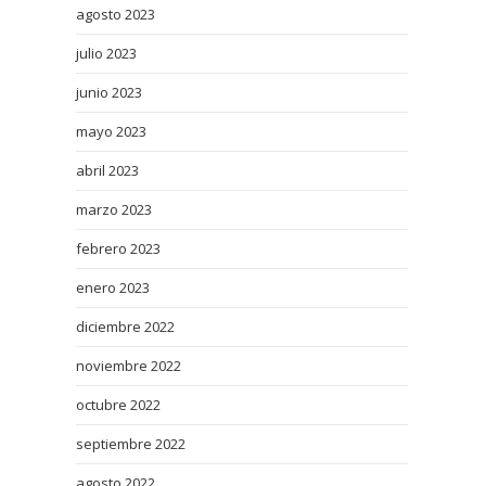
agosto 2023
julio 2023
junio 2023
mayo 2023
abril 2023
marzo 2023
febrero 2023
enero 2023
diciembre 2022
noviembre 2022
octubre 2022
septiembre 2022
agosto 2022