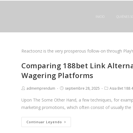
b
y
INICIO
QUIÉNES 
f
a
r
t
h
Reactoonz is the very prosperous follow-on through Play’
e
w
Comparing 188bet Link Alterna
o
Wagering Platforms
r
l
admemprendum
septiembre 28, 2025
Asia Bet 188 
d
Upon The Some Other Hand, a few techniques, for example 
'
marketing promotions, which often consist of usually the
s
m
o
Continuar Leyendo
s