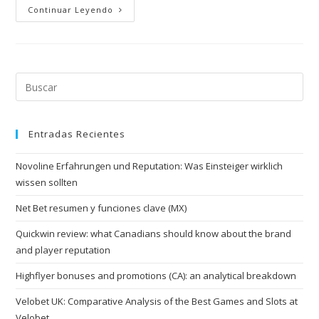
t
Continuar Leyendo
s
o
p
h
i
s
Entradas Recientes
t
i
Novoline Erfahrungen und Reputation: Was Einsteiger wirklich
c
wissen sollten
a
t
Net Bet resumen y funciones clave (MX)
e
Quickwin review: what Canadians should know about the brand
d
and player reputation
w
Highflyer bonuses and promotions (CA): an analytical breakdown
a
t
Velobet UK: Comparative Analysis of the Best Games and Slots at
c
Velobet