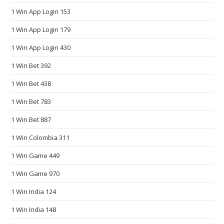
c
1 Win App Login 153
h
1 Win App Login 179
e
a
1 Win App Login 430
p
1 Win Bet 392
f
a
1 Win Bet 438
k
1 Win Bet 783
e
w
1 Win Bet 887
a
1 Win Colombia 311
t
1 Win Game 449
c
h
1 Win Game 970
e
1 Win India 124
s
.
1 Win India 148
e