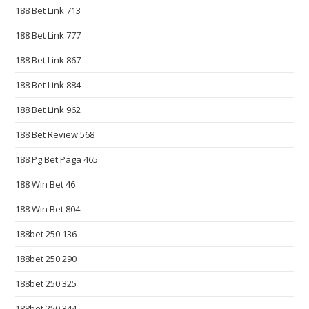
188 Bet Link 713
e
s
188 Bet Link 777
t
188 Bet Link 867
s
w
188 Bet Link 884
i
188 Bet Link 962
s
188 Bet Review 568
s
z
188 Pg Bet Paga 465
e
188 Win Bet 46
g
a
188 Win Bet 804
r
188bet 250 136
k
o
188bet 250 290
w
188bet 250 325
r
188bet 250 344