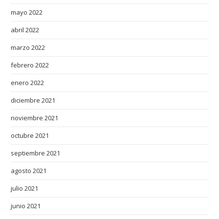
a
mayo 2022
r
abril 2022
n
marzo 2022
.
c
febrero 2022
o
enero 2022
m
/
diciembre 2021
f
noviembre 2021
o
r
octubre 2021
s
septiembre 2021
a
l
agosto 2021
e
julio 2021
h
junio 2021
a