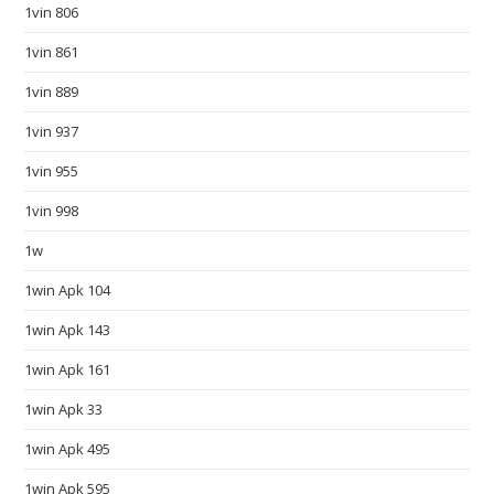
1vin 806
e
t
1vin 861
u
1vin 889
n
d
1vin 937
e
1vin 955
r
$
1vin 998
6
1w
5
f
1win Apk 104
i
1win Apk 143
l
1win Apk 161
l
i
1win Apk 33
n
1win Apk 495
g
i
1win Apk 595