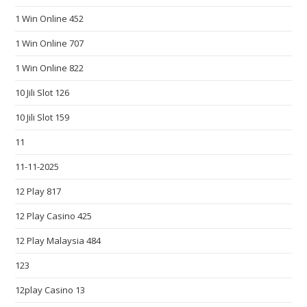
n
1 Win Online 452
e
1 Win Online 707
e
d
1 Win Online 822
s
10 Jili Slot 126
o
f
10 Jili Slot 159
t
11
h
e
11-11-2025
m
12 Play 817
a
12 Play Casino 425
n
y
12 Play Malaysia 484
p
123
e
o
12play Casino 13
p