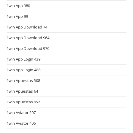
1win App 980
o
b
1win App 99
e
1win App Download 74
t
h
1win App Download 964
e
1win App Download 970
i
r
1win App Login 439
n
1win App Login 488
u
m
1win Apuestas 508
b
1win Apuestas 64
e
1win Apuestas 952
r
o
1win Aviator 207
n
1win Aviator 406
e
a