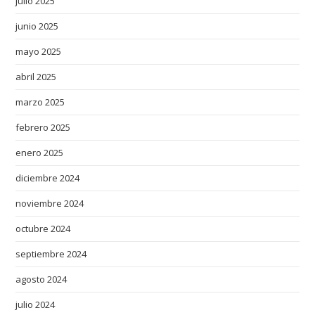
julio 2025
e
junio 2025
r
v
mayo 2025
e
abril 2025
d
i
marzo 2025
n
febrero 2025
s
enero 2025
w
i
diciembre 2024
s
noviembre 2024
s
r
octubre 2024
e
septiembre 2024
p
l
agosto 2024
i
julio 2024
c