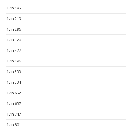
p
1vin 185
s
:
1vin 219
/
1vin 296
/
w
1vin 320
a
1vin 427
t
1vin 496
c
h
1vin 533
e
1vin 534
s
f
1vin 652
a
1vin 657
k
e
1vin 747
.
1vin 801
n