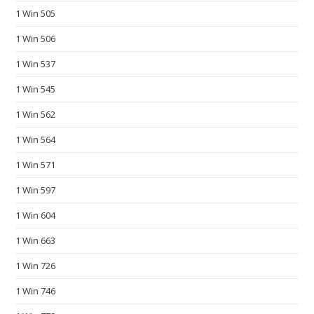
b
1 Win 505
e
1 Win 506
s
t
1 Win 537
b
1 Win 545
u
y
1 Win 562
b
1 Win 564
e
s
1 Win 571
t
1 Win 597
r
1 Win 604
e
p
1 Win 663
l
1 Win 726
i
c
1 Win 746
a