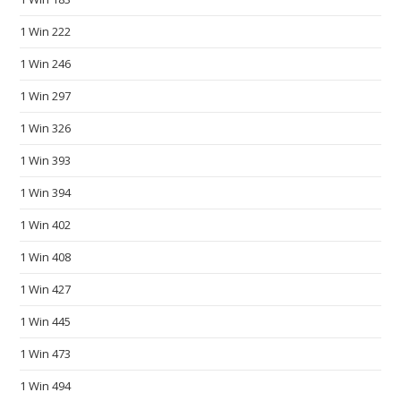
s
c
1 Win 222
h
1 Win 246
e
a
1 Win 297
p
1 Win 326
f
1 Win 393
a
k
1 Win 394
e
1 Win 402
w
a
1 Win 408
t
1 Win 427
c
h
1 Win 445
e
1 Win 473
s
1 Win 494
.