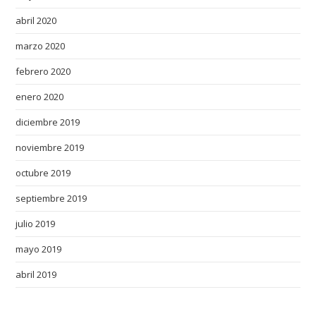
a
n
abril 2020
s
marzo 2020
h
febrero 2020
i
p
enero 2020
.
diciembre 2019
m
a
noviembre 2019
s
octubre 2019
t
e
septiembre 2019
r
julio 2019
m
a
mayo 2019
s
abril 2019
t
e