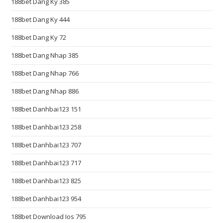
188bet Dang Ky 385
p
i
188bet Dang Ky 444
s
188bet Dang Ky 72
t
h
188bet Dang Nhap 385
e
188bet Dang Nhap 766
c
o
188bet Dang Nhap 886
r
188bet Danhbai123 151
e
v
188bet Danhbai123 258
a
188bet Danhbai123 707
l
188bet Danhbai123 717
u
e
188bet Danhbai123 825
o
188bet Danhbai123 954
f
b
188bet Download Ios 795