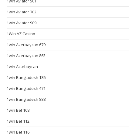
1win Aviator 501
c
1win Aviator 702
c
e
1win Aviator 909
s
1Win AZ Casino
s
o
1win Azerbaycan 679
r
1win Azerbaycan 863
y
1win Azərbaycan
.
a
1win Bangladesh 186
n
1win Bangladesh 471
y
c
1win Bangladesh 888
o
1win Bet 108
m
m
1win Bet 112
u
1win Bet 116
n