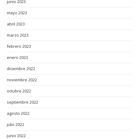
junio 2023
f
mayo 2023
h
t
abril 2023
t
marzo 2023
p
s
febrero 2023
:
enero 2023
/
diciembre 2022
/
w
noviembre 2022
w
octubre 2022
w
.
septiembre 2022
c
agosto 2022
o
z
julio 2022
y
junio 2022
e