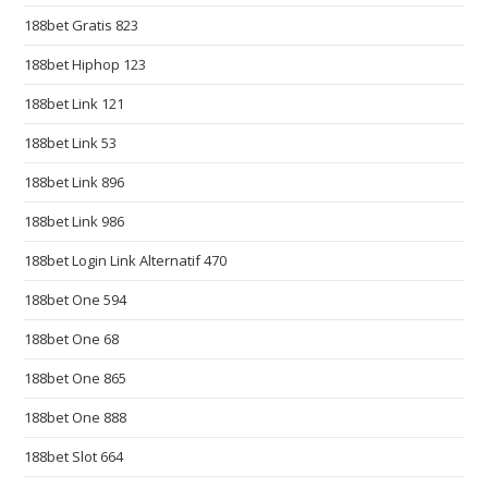
e
188bet Gratis 823
s
t
188bet Hiphop 123
h
188bet Link 121
t
t
188bet Link 53
p
188bet Link 896
s
188bet Link 986
:
/
188bet Login Link Alternatif 470
/
188bet One 594
r
e
188bet One 68
p
188bet One 865
l
i
188bet One 888
c
188bet Slot 664
a