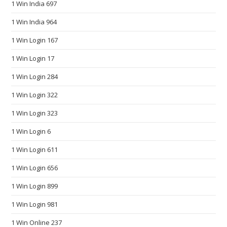
1 Win India 697
s
.
1 Win India 964
m
1 Win Login 167
a
t
1 Win Login 17
c
1 Win Login 284
h
1 Win Login 322
t
h
1 Win Login 323
e
1 Win Login 6
h
o
1 Win Login 611
p
1 Win Login 656
e
s
1 Win Login 899
a
1 Win Login 981
n
1 Win Online 237
d