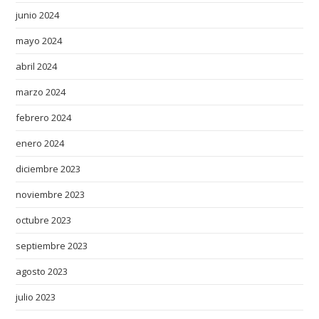
a
junio 2024
w
mayo 2024
a
abril 2024
t
c
marzo 2024
h
febrero 2024
e
s
enero 2024
.
diciembre 2023
a
r
noviembre 2023
t
octubre 2023
i
s
septiembre 2023
a
agosto 2023
n
julio 2023
s
o