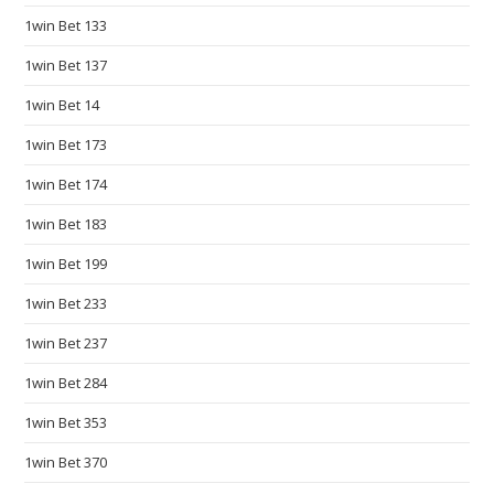
1win Bet 133
i
c
1win Bet 137
a
1win Bet 14
t
i
1win Bet 173
o
1win Bet 174
n
s
1win Bet 183
o
1win Bet 199
m
e
1win Bet 233
w
1win Bet 237
h
1win Bet 284
e
r
1win Bet 353
e
1win Bet 370
b