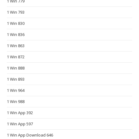
1 Win 779
s
o
1 Win 793
n
1 Win 830
l
i
1 Win 836
n
1 Win 863
e
1 Win 872
s
h
1 Win 888
o
1 Win 893
p
.
1 Win 964
s
1 Win 988
u
p
1 Win App 392
p
1 Win App 597
l
1 Win App Download 646
y