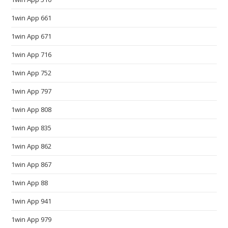
.
1win App 661
c
o
1win App 671
m
1win App 716
a
r
1win App 752
e
1win App 797
c
1win App 808
o
n
1win App 835
s
1win App 862
i
d
1win App 867
e
1win App 88
r
e
1win App 941
d
1win App 979
t