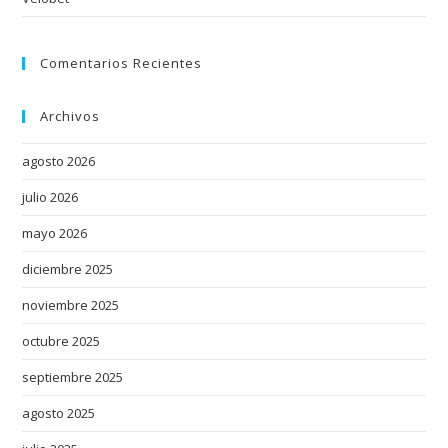
h
m
Comentarios Recientes
a
k
i
Archivos
n
agosto 2026
g
s
julio 2026
k
mayo 2026
i
l
diciembre 2025
l
noviembre 2025
i
s
octubre 2025
p
septiembre 2025
r
agosto 2025
e
s