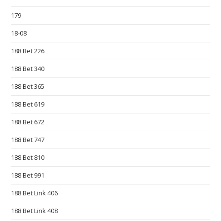
d
179
s
18-08
o
u
188 Bet 226
t
188 Bet 340
a
s
188 Bet 365
t
188 Bet 619
h
e
188 Bet 672
h
188 Bet 747
u
188 Bet 810
n
t
188 Bet 991
f
188 Bet Link 406
o
r
188 Bet Link 408
b