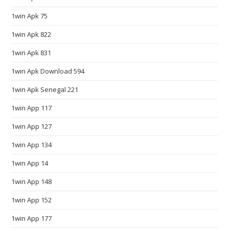
n
1win Apk 75
g
o
1win Apk 822
r
1win Apk 831
g
e
1win Apk Download 594
o
1win Apk Senegal 221
u
1win App 117
s
f
1win App 127
l
1win App 134
a
v
1win App 14
o
1win App 148
r
.
1win App 152
w
1win App 177
w