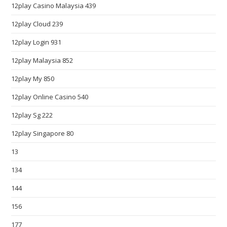
12play Casino Malaysia 439
l
e
12play Cloud 239
t
12play Login 931
o
d
12play Malaysia 852
a
12play My 850
y
12play Online Casino 540
s
o
12play Sg 222
c
12play Singapore 80
i
e
13
t
134
y
s
144
t
156
a
177
n