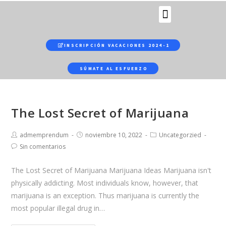
b
y
f
a
INSCRIPCIÓN VACACIONES 2024-1
r
t
SÚMATE AL ESFUERZO
h
e
w
The Lost Secret of Marijuana
o
r
admemprendum
noviembre 10, 2022
Uncategorzied
l
Sin comentarios
d
'
The Lost Secret of Marijuana Marijuana Ideas Marijuana isn't
s
physically addicting. Most individuals know, however, that
m
marijuana is an exception. Thus marijuana is currently the
o
most popular illegal drug in…
s