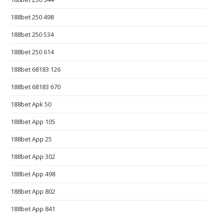
o
l
188bet 250 498
e
188bet 250 534
x
r
188bet 250 614
e
188bet 68183 126
p
l
188bet 68183 670
i
188bet Apk 50
k
i
188bet App 105
.
188bet App 25
p
188bet App 302
l
.
188bet App 498
e
188bet App 802
x
q
188bet App 841