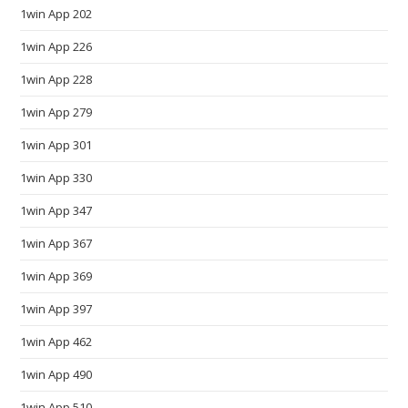
1win App 202
w
.
1win App 226
s
1win App 228
m
a
1win App 279
r
1win App 301
t
w
1win App 330
a
1win App 347
t
c
1win App 367
h
1win App 369
e
1win App 397
s
d
1win App 462
e
1win App 490
a
l
1win App 510