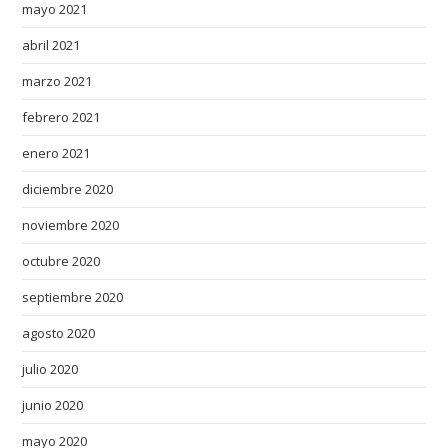
v
mayo 2021
e
abril 2021
p
r
marzo 2021
a
febrero 2021
c
t
enero 2021
i
diciembre 2020
c
noviembre 2020
e
d
octubre 2020
c
septiembre 2020
r
a
agosto 2020
f
julio 2020
t
s
junio 2020
m
mayo 2020