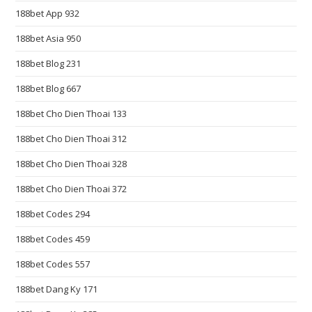
u
188bet App 932
i
s
188bet Asia 950
i
188bet Blog 231
t
e
188bet Blog 667
c
188bet Cho Dien Thoai 133
r
188bet Cho Dien Thoai 312
a
f
188bet Cho Dien Thoai 328
t
188bet Cho Dien Thoai 372
s
m
188bet Codes 294
a
188bet Codes 459
n
s
188bet Codes 557
h
188bet Dang Ky 171
i