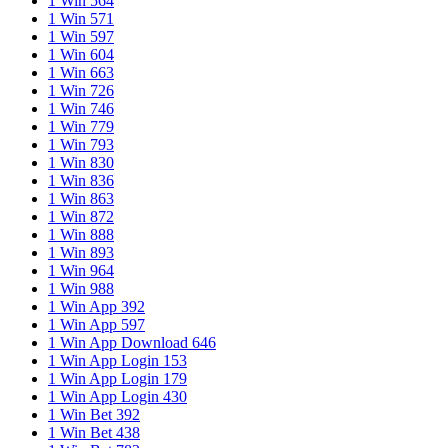
1 Win 564
lovers.
1 Win 571
1 Win 597
1 Win 604
1 Win 663
1 Win 726
1 Win 746
1 Win 779
1 Win 793
1 Win 830
1 Win 836
1 Win 863
1 Win 872
1 Win 888
1 Win 893
1 Win 964
1 Win 988
1 Win App 392
1 Win App 597
1 Win App Download 646
1 Win App Login 153
1 Win App Login 179
1 Win App Login 430
1 Win Bet 392
1 Win Bet 438