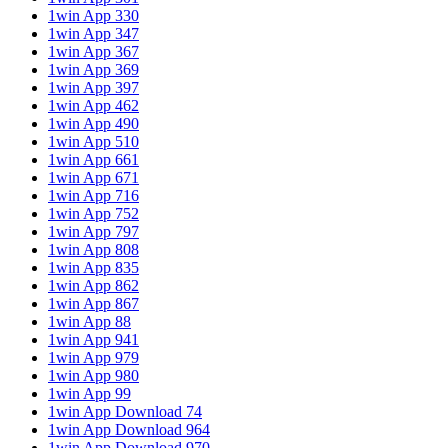
1win App 330
1win App 347
1win App 367
1win App 369
1win App 397
1win App 462
1win App 490
1win App 510
1win App 661
1win App 671
1win App 716
1win App 752
1win App 797
1win App 808
1win App 835
1win App 862
1win App 867
1win App 88
1win App 941
1win App 979
1win App 980
1win App 99
1win App Download 74
1win App Download 964
1win App Download 970