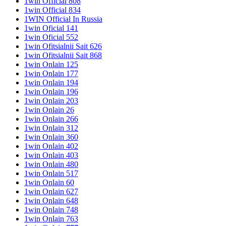
1win Official 808
1win Official 834
1WIN Official In Russia
1win Oficial 141
1win Oficial 552
1win Ofitsialnii Sait 626
1win Ofitsialnii Sait 868
1win Onlain 125
1win Onlain 177
1win Onlain 194
1win Onlain 196
1win Onlain 203
1win Onlain 26
1win Onlain 266
1win Onlain 312
1win Onlain 360
1win Onlain 402
1win Onlain 403
1win Onlain 480
1win Onlain 517
1win Onlain 60
1win Onlain 627
1win Onlain 648
1win Onlain 748
1win Onlain 763