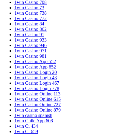
1win Casino 708
1win Casino 73
1win Casino 738
1win Casino 772
1win Casino 84
1win Casino 862
1win Casino 91
1win Casino 933
1win Casino 946
1win Casino 971
1win Casino 981
1win Casino App 552
1win Casino App 652
1win Casino Login 20
1win Casino Login 43
1win Casino Login 467
1win Casino Login 778
1win Casino Online 113
1win Casino Online 615
1win Casino Online 727
1win Casino Online 879
1win casino spanish
1win Chile App 608
1win Ci 434
1win Ci 659