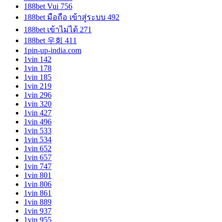
188bet Vui 756
188bet มือถือ เข้าสู่ระบบ 492
188bet เข้าไม่ได้ 271
188bet 우회 411
1pin-up-india.com
1vin 142
1vin 178
1vin 185
1vin 219
1vin 296
1vin 320
1vin 427
1vin 496
1vin 533
1vin 534
1vin 652
1vin 657
1vin 747
1vin 801
1vin 806
1vin 861
1vin 889
1vin 937
1vin 955