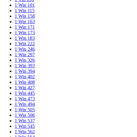
special
1 Win 101
is
1 Win 115
effective
1 Win 158
passed
1 Win 163
on.
1 Win 171
as
1 Win 173
a
1 Win 183
possible
1 Win 222
unmatched
1 Win 246
product
1 Win 297
work
1 Win 326
of
1 Win 393
genius,
1 Win 394
who
1 Win 402
makes
1 Win 408
the
1 Win 427
best
1 Win 445
personalinjurywatches.com
1 Win 473
timepiece
1 Win 494
can
1 Win 505
become
1 Win 506
the
1 Win 537
newest
1 Win 545
favored
1 Win 562
assortment