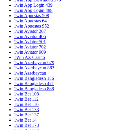
1win App Login 439
1win App Login 488
1win Apuestas 508
1win Apuestas 64
1win Apuestas 952
1win Aviator 207
1win Aviator 406
1win Aviator 501
1win Aviator 702
1win Aviator 909
1Win AZ Casino
1win Azerbaycan 679
1win Azerbaycan 863
1win Azərbaycan
1win Bangladesh 186
1win Bangladesh 471
1win Bangladesh 888
1win Bet 108
1win Bet 112
1win Bet 116
1win Bet 133
1win Bet 137
1win Bet 14
1win Bet 173