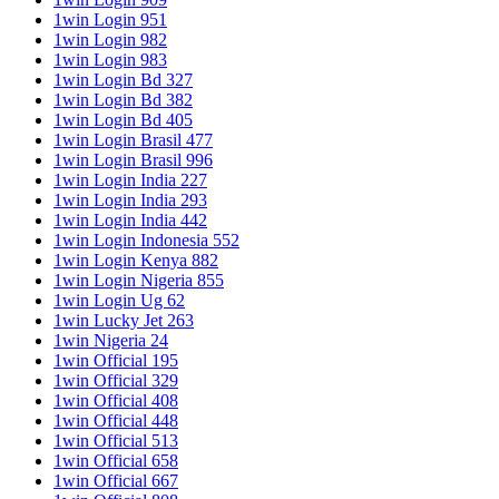
1win Login 951
1win Login 982
1win Login 983
1win Login Bd 327
1win Login Bd 382
1win Login Bd 405
1win Login Brasil 477
1win Login Brasil 996
1win Login India 227
1win Login India 293
1win Login India 442
1win Login Indonesia 552
1win Login Kenya 882
1win Login Nigeria 855
1win Login Ug 62
1win Lucky Jet 263
1win Nigeria 24
1win Official 195
1win Official 329
1win Official 408
1win Official 448
1win Official 513
1win Official 658
1win Official 667