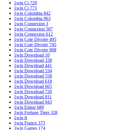
1win Ci 729
1win Ci 773
1win Colombia 842
1win Colombia 963
1win Connexion 3
1win Connexion 507
1win Connexion 612
1win Cote Divoire 495
1win Cote Divoire 745
1win Cote Divoire 908
1win Download 10
1win Download 338
1win Download 441
1win Download 534
1win Download 558
1win Download 618
1win Download 665
1win Download 720
1win Download 811
1win Download 943
1win Entrar 689
1win Fortune Tiger 328
1win fr
1win France 373
1win Games 174