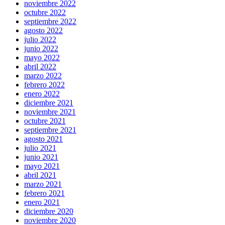
noviembre 2022
individuals.
octubre 2022
match
septiembre 2022
the
agosto 2022
high
julio 2022
hopes
junio 2022
and
mayo 2022
needs
abril 2022
out
marzo 2022
of
febrero 2022
people
enero 2022
in
diciembre 2021
all
noviembre 2021
mankind
octubre 2021
relates
septiembre 2021
to
agosto 2021
the
julio 2021
hunt
junio 2021
for
mayo 2021
cheap
abril 2021
fake
marzo 2021
tag
febrero 2021
heuer
.
enero 2021
shop
diciembre 2020
high
noviembre 2020
quality