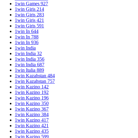
1win Games 927
1win Giris 214
1win Giris 283
1win Giris 421
1win Giris 591
1win In 644
1win In 788
1win In 936
1win India
1win India 32
1win India 356
1win India 687
1win Italia 889
1win Kazahstan 484
1win Kazahstan 757
1win Kazino 142
1win Kazino 192
1win Kazino 196
1win Kazino 350
1win Kazino 367
1win Kazino 384
1win Kazino 417
1win Kazino 421
1win Kazino 435
1win Kazino 599