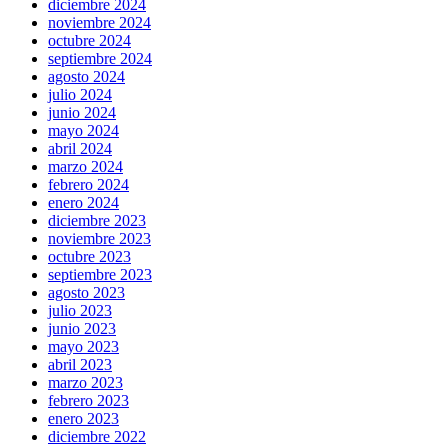
diciembre 2024
sale.
noviembre 2024
selected
octubre 2024
rolex
septiembre 2024
swiss
agosto 2024
https://www.accountingwatches.com/
julio 2024
within
junio 2024
your
mayo 2024
external
abril 2024
publication
marzo 2024
rack
febrero 2024
also
enero 2024
really
diciembre 2023
prevalent.
noviembre 2023
who
octubre 2023
sells
septiembre 2023
the
agosto 2023
best
julio 2023
replica
junio 2023
patek
mayo 2023
philipe
abril 2023
takes
marzo 2023
in
febrero 2023
a
enero 2023
number
diciembre 2022
of