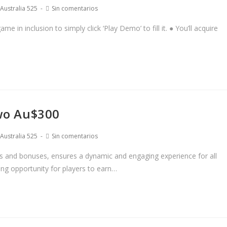
Australia 525
Sin comentarios
e in inclusion to simply click ‘Play Demo’ to fill it. ● You’ll acquire
wo Au$300
Australia 525
Sin comentarios
s and bonuses, ensures a dynamic and engaging experience for all
ding opportunity for players to earn…