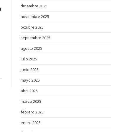
diciembre 2025
o
noviembre 2025
octubre 2025
septiembre 2025
agosto 2025
julio 2025
junio 2025
mayo 2025
abril 2025
marzo 2025
febrero 2025
enero 2025