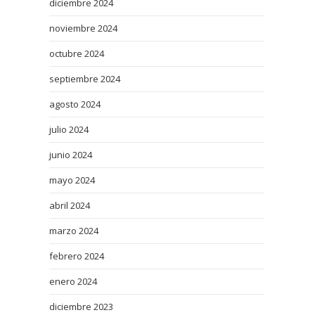
diciembre 2024
noviembre 2024
octubre 2024
septiembre 2024
agosto 2024
julio 2024
junio 2024
mayo 2024
abril 2024
marzo 2024
febrero 2024
enero 2024
diciembre 2023