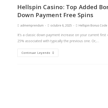
h
Hellspin Casino: Top Added Bo
m
Down Payment Free Spins
a
k
admemprendum
octubre 6, 2025
Hellspin Bonus Code 
i
n
It’s a classic down payment increase on your current firs
g
25% associated with typically the previous one. Or,…
s
k
Continuar Leyendo
i
l
l
i
s
p
r
e
s