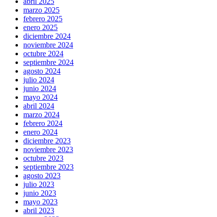
abril 2025
a
marzo 2025
elements
febrero 2025
for
enero 2025
swiss
diciembre 2024
made
noviembre 2024
replica
octubre 2024
watch
septiembre 2024
reddit.
agosto 2024
best
julio 2024
1:1
junio 2024
cloned
mayo 2024
https://www.taxwatches.com/
abril 2024
with
marzo 2024
imported
febrero 2024
japanese
enero 2024
miyota
diciembre 2023
quartz
noviembre 2023
movement.
octubre 2023
best
septiembre 2023
swiss
agosto 2023
https://www.employmentwatches.com/
julio 2023
with
junio 2023
best
mayo 2023
price
abril 2023
on