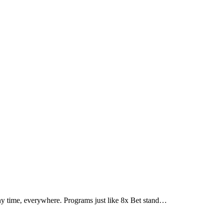
 any time, everywhere. Programs just like 8x Bet stand…