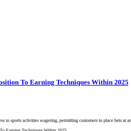
osition To Earning Techniques Within 2025
ess to sports activities wagering, permitting customers to place bets at
 To Earning Techniques Within 2025