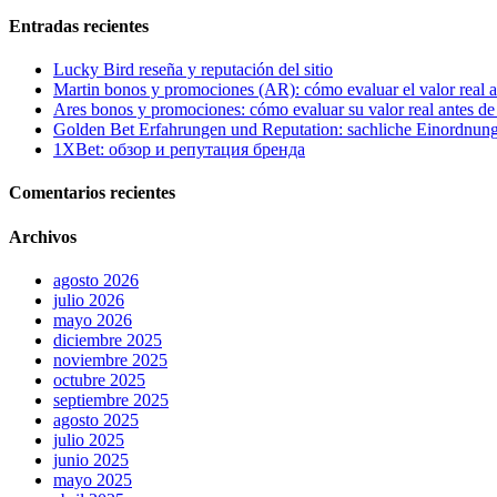
flavor.
www.smartwatchesdeal.com
Entradas recientes
are
considered
Lucky Bird reseña y reputación del sitio
to
Martin bonos y promociones (AR): cómo evaluar el valor real a
be
Ares bonos y promociones: cómo evaluar su valor real antes de
their
Golden Bet Erfahrungen und Reputation: sachliche Einordnung 
number
1XBet: обзор и репутация бренда
one
accessory.
Comentarios recientes
any
communication
Archivos
somewhere
between
agosto 2026
lightweight
julio 2026
together
mayo 2026
with
diciembre 2025
system
noviembre 2025
demonstrates
octubre 2025
any
septiembre 2025
system
agosto 2025
within
julio 2025
the
junio 2025
circulation
mayo 2025
is