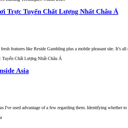
hơi Trực Tuyến Chất Lượng Nhất Châu Á
sh features like Reside Gambling plus a mobile pleasant site. It’s al
ực Tuyến Chất Lượng Nhất Châu Á
nside Asia
plus I've used advantage of a few regarding them. Identifying whethe
ia