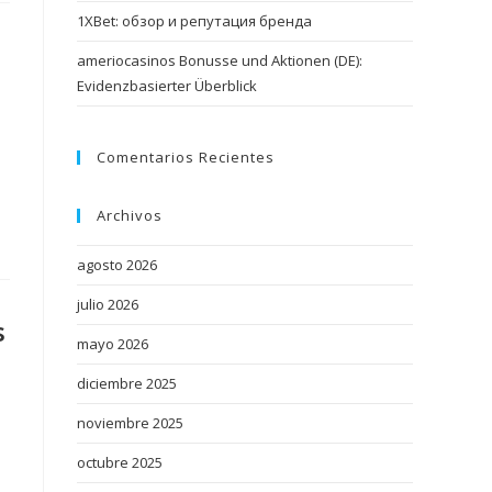
1XBet: обзор и репутация бренда
ameriocasinos Bonusse und Aktionen (DE):
Evidenzbasierter Überblick
Comentarios Recientes
Archivos
agosto 2026
julio 2026
s
mayo 2026
diciembre 2025
noviembre 2025
octubre 2025