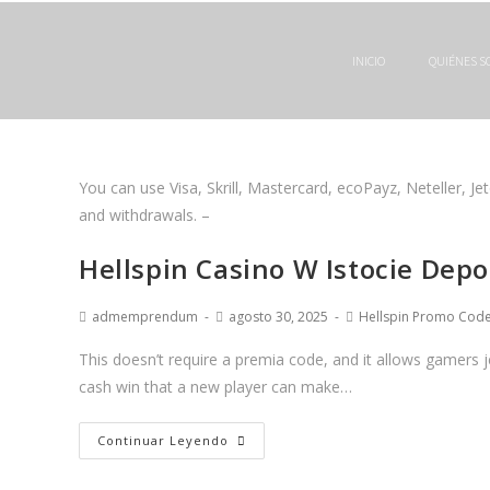
b
y
INICIO
QUIÉNES 
f
a
r
t
h
You can use Visa, Skrill, Mastercard, ecoPayz, Neteller, J
e
and withdrawals. –
w
o
Hellspin Casino W Istocie Depo
r
l
admemprendum
agosto 30, 2025
Hellspin Promo Cod
d
This doesn’t require a premia code, and it allows gamers j
'
cash win that a new player can make…
s
m
Continuar Leyendo
o
s