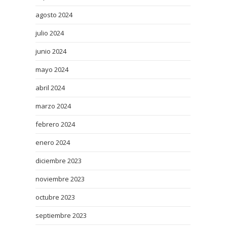
agosto 2024
julio 2024
junio 2024
mayo 2024
abril 2024
marzo 2024
febrero 2024
enero 2024
diciembre 2023
noviembre 2023
octubre 2023
septiembre 2023