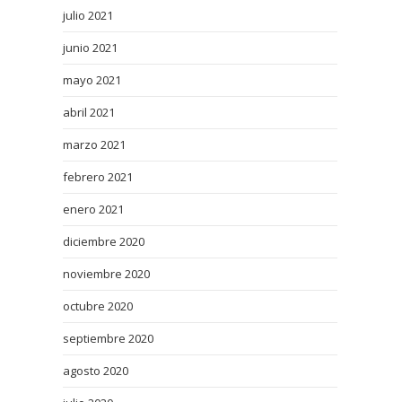
julio 2021
junio 2021
mayo 2021
abril 2021
marzo 2021
febrero 2021
enero 2021
diciembre 2020
noviembre 2020
octubre 2020
septiembre 2020
agosto 2020