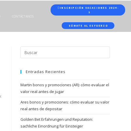
INSCRIPCIÓN VACACIONES 2024-
1
O
CONTÁCTANOS
SÚMATE AL ESFUERZO
Entradas Recientes
Martin bonos y promociones (AR): cómo evaluar el
valor real antes de jugar
x
Ares bonos y promociones: cómo evaluar su valor
real antes de depositar
Golden Bet Erfahrungen und Reputation:
sachliche Einordnung für Einsteiger