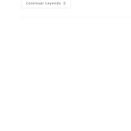
Continuar Leyendo
h
m
a
k
i
n
g
s
k
i
l
l
i
s
p
r
e
s