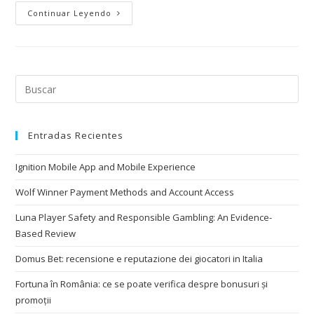
e
Continuar Leyendo
r
v
e
d
i
n
s
Entradas Recientes
w
Ignition Mobile App and Mobile Experience
i
s
Wolf Winner Payment Methods and Account Access
s
Luna Player Safety and Responsible Gambling: An Evidence-
r
Based Review
e
p
Domus Bet: recensione e reputazione dei giocatori in Italia
l
Fortuna în România: ce se poate verifica despre bonusuri și
i
promoții
c