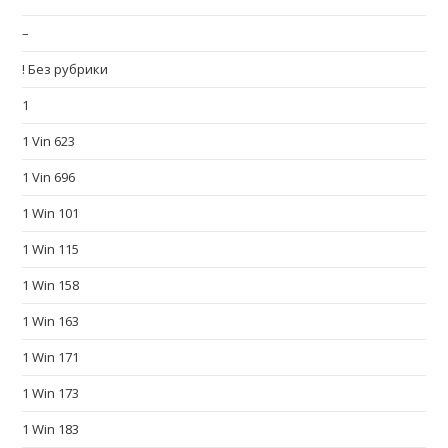
b
–
e
s
! Без рубрики
t
1
b
u
1 Vin 623
y
1 Vin 696
b
e
1 Win 101
s
1 Win 115
t
r
1 Win 158
e
1 Win 163
p
1 Win 171
l
i
1 Win 173
c
1 Win 183
a