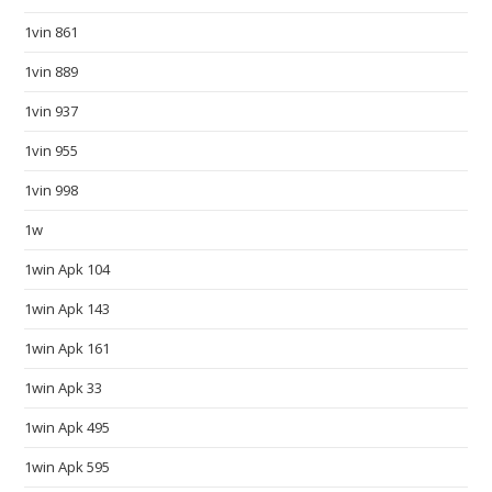
w
1vin 861
.
1vin 889
s
m
1vin 937
a
1vin 955
r
t
1vin 998
w
1w
a
t
1win Apk 104
c
1win Apk 143
h
e
1win Apk 161
s
1win Apk 33
d
1win Apk 495
e
a
1win Apk 595
l