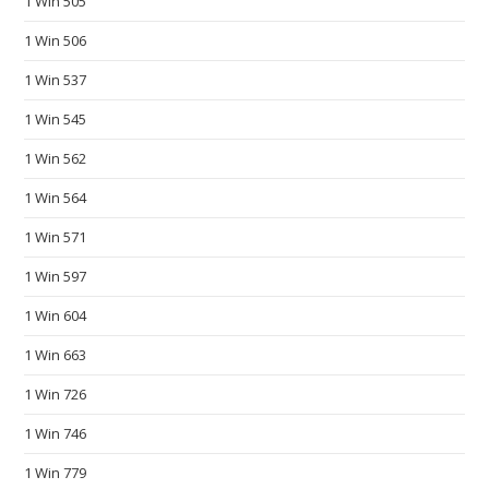
1 Win 505
c
1 Win 506
h
e
1 Win 537
a
1 Win 545
p
f
1 Win 562
a
1 Win 564
k
e
1 Win 571
w
1 Win 597
a
t
1 Win 604
c
1 Win 663
h
1 Win 726
e
s
1 Win 746
.
1 Win 779
e