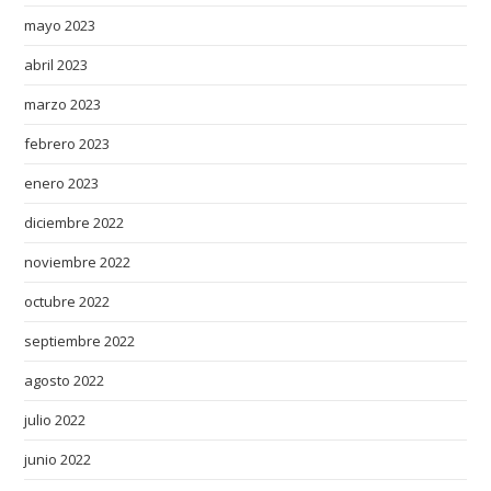
v
mayo 2023
e
p
abril 2023
r
marzo 2023
a
c
febrero 2023
t
enero 2023
i
c
diciembre 2022
e
noviembre 2022
d
octubre 2022
c
r
septiembre 2022
a
agosto 2022
f
t
julio 2022
s
junio 2022
m