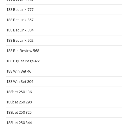
u
i
188 Bet Link 777
s
188 Bet Link 867
i
t
188 Bet Link 884
e
188 Bet Link 962
c
r
188 Bet Review 568
a
188 Pg Bet Paga 465
f
188 Win Bet 46
t
s
188 Win Bet 804
m
188bet 250 136
a
n
188bet 250 290
s
188bet 250 325
h
i
188bet 250 344