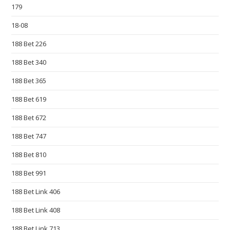
o
179
l
18-08
e
x
188 Bet 226
r
188 Bet 340
e
p
188 Bet 365
l
188 Bet 619
i
k
188 Bet 672
i
188 Bet 747
.
p
188 Bet 810
l
188 Bet 991
.
188 Bet Link 406
e
x
188 Bet Link 408
q
188 Bet Link 713