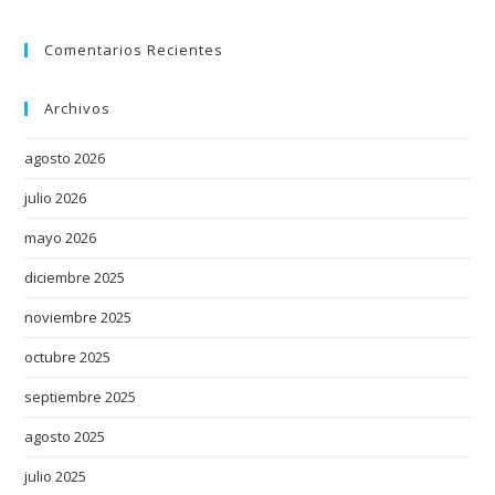
a
w
Comentarios Recientes
a
t
Archivos
c
agosto 2026
h
e
julio 2026
s
mayo 2026
.
a
diciembre 2025
r
noviembre 2025
t
i
octubre 2025
s
septiembre 2025
a
n
agosto 2025
s
julio 2025
o