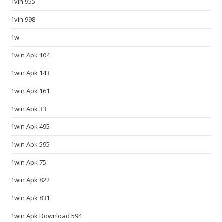
1vin 955
w
1vin 998
.
s
1w
m
1win Apk 104
a
r
1win Apk 143
t
1win Apk 161
w
a
1win Apk 33
t
1win Apk 495
c
h
1win Apk 595
e
1win Apk 75
s
1win Apk 822
d
e
1win Apk 831
a
1win Apk Download 594
l