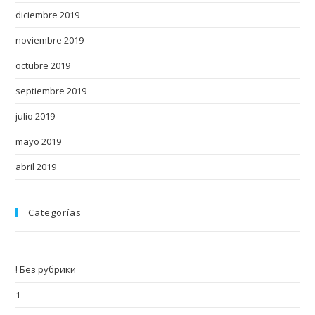
s
diciembre 2019
c
h
noviembre 2019
e
octubre 2019
a
septiembre 2019
p
f
julio 2019
a
mayo 2019
k
e
abril 2019
w
a
Categorías
t
c
–
h
e
! Без рубрики
s
1
.