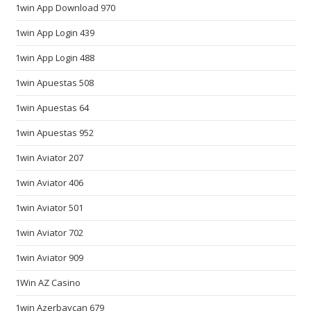
1win App Download 970
i
1win App Login 439
c
a
1win App Login 488
t
1win Apuestas 508
i
o
1win Apuestas 64
n
1win Apuestas 952
s
o
1win Aviator 207
m
1win Aviator 406
e
w
1win Aviator 501
h
1win Aviator 702
e
1win Aviator 909
r
e
1Win AZ Casino
b
1win Azerbaycan 679