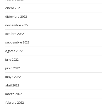
v
e
enero 2023
p
diciembre 2022
r
a
noviembre 2022
c
octubre 2022
t
i
septiembre 2022
c
agosto 2022
e
julio 2022
d
c
junio 2022
r
mayo 2022
a
f
abril 2022
t
marzo 2022
s
m
febrero 2022