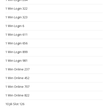
l
1 Win Login 322
e
t
1 Win Login 323
o
1 Win Login 6
d
1 Win Login 611
a
y
1 Win Login 656
s
1 Win Login 899
o
c
1 Win Login 981
i
1 Win Online 237
e
t
1 Win Online 452
y
1 Win Online 707
s
t
1 Win Online 822
a
10 Jili Slot 126
n