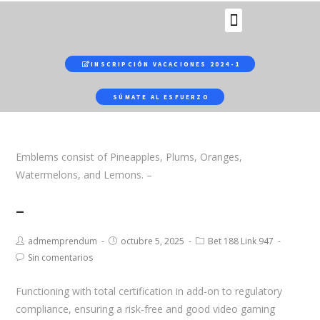
b
y
f
a
INSCRIPCIÓN VACACIONES 2024-1
r
t
SÚMATE AL ESFUERZO
h
e
w
Emblems consist of Pineapples, Plums, Oranges,
o
Watermelons, and Lemons. –
r
–
l
d
'
admemprendum
octubre 5, 2025
Bet 188 Link 947
Sin comentarios
s
m
Functioning with total certification in add-on to regulatory
o
compliance, ensuring a risk-free and good video gaming
s