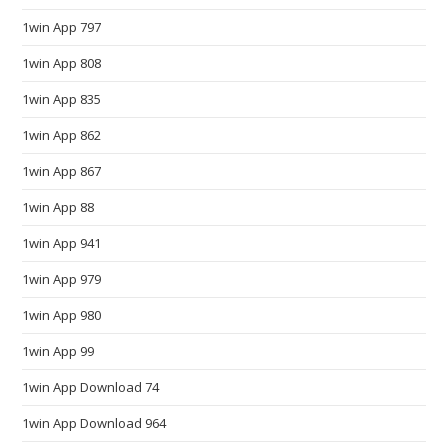
c
1win App 797
c
1win App 808
e
s
1win App 835
s
1win App 862
o
1win App 867
r
y
1win App 88
.
1win App 941
a
n
1win App 979
y
1win App 980
c
o
1win App 99
m
1win App Download 74
m
u
1win App Download 964
n