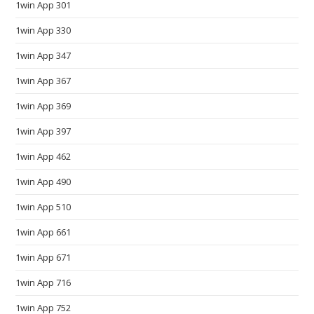
1win App 301
o
1win App 330
b
e
1win App 347
t
1win App 367
h
e
1win App 369
i
1win App 397
r
n
1win App 462
u
1win App 490
m
b
1win App 510
e
1win App 661
r
1win App 671
o
n
1win App 716
e
1win App 752
a