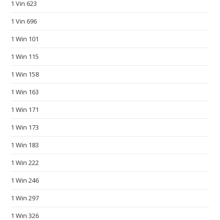
1 Vin 623
b
e
1 Vin 696
s
1 Win 101
t
b
1 Win 115
u
1 Win 158
y
b
1 Win 163
e
1 Win 171
s
t
1 Win 173
r
1 Win 183
e
1 Win 222
p
l
1 Win 246
i
1 Win 297
c
a
1 Win 326