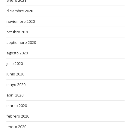
enero 2021
r
p
diciembre 2020
i
noviembre 2020
e
c
octubre 2020
e
septiembre 2020
o
f
agosto 2020
t
julio 2020
h
junio 2020
e
w
mayo 2020
a
abril 2020
t
c
marzo 2020
h
febrero 2020
h
a
enero 2020