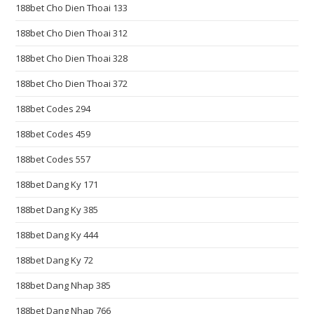
e
188bet Cho Dien Thoai 133
s
188bet Cho Dien Thoai 312
t
h
188bet Cho Dien Thoai 328
t
188bet Cho Dien Thoai 372
t
188bet Codes 294
p
s
188bet Codes 459
:
188bet Codes 557
/
/
188bet Dang Ky 171
r
188bet Dang Ky 385
e
p
188bet Dang Ky 444
l
188bet Dang Ky 72
i
c
188bet Dang Nhap 385
a
188bet Dang Nhap 766