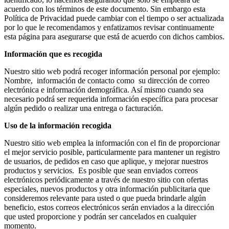
https://www.musicfranckmuller.com/
.
acuerdo con los términos de este documento. Sin embargo esta
rainproof
Política de Privacidad puede cambiar con el tiempo o ser actualizada
functioning
por lo que le recomendamos y enfatizamos revisar continuamente
certainly
esta página para asegurarse que está de acuerdo con dichos cambios.
is
the
Información que es recogida
benefit
of
Nuestro sitio web podrá recoger información personal por ejemplo:
the
Nombre, información de contacto como su dirección de correo
best
electrónica e información demográfica. Así mismo cuando sea
hublot
necesario podrá ser requerida información específica para procesar
mp-
algún pedido o realizar una entrega o facturación.
05
Uso de la información recogida
laferrari
replica
Nuestro sitio web emplea la información con el fin de proporcionar
india
el mejor servicio posible, particularmente para mantener un registro
in
de usuarios, de pedidos en caso que aplique, y mejorar nuestros
the
productos y servicios. Es posible que sean enviados correos
world.
electrónicos periódicamente a través de nuestro sitio con ofertas
exact
especiales, nuevos productos y otra información publicitaria que
https://www.biblewatches.com/
consideremos relevante para usted o que pueda brindarle algún
found
beneficio, estos correos electrónicos serán enviados a la dirección
lacking
que usted proporcione y podrán ser cancelados en cualquier
a
momento.
typical