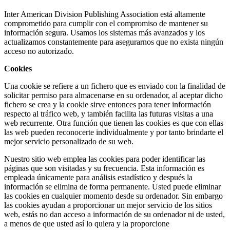
special
Inter American Division Publishing Association está altamente
is
comprometido para cumplir con el compromiso de mantener su
effective
información segura. Usamos los sistemas más avanzados y los
passed
actualizamos constantemente para asegurarnos que no exista ningún
on.
acceso no autorizado.
as
a
Cookies
possible
unmatched
Una cookie se refiere a un fichero que es enviado con la finalidad de
product
solicitar permiso para almacenarse en su ordenador, al aceptar dicho
work
fichero se crea y la cookie sirve entonces para tener información
of
respecto al tráfico web, y también facilita las futuras visitas a una
genius,
web recurrente. Otra función que tienen las cookies es que con ellas
who
las web pueden reconocerte individualmente y por tanto brindarte el
makes
mejor servicio personalizado de su web.
the
best
Nuestro sitio web emplea las cookies para poder identificar las
personalinjurywatches.com
páginas que son visitadas y su frecuencia. Esta información es
timepiece
empleada únicamente para análisis estadístico y después la
can
información se elimina de forma permanente. Usted puede eliminar
become
las cookies en cualquier momento desde su ordenador. Sin embargo
the
las cookies ayudan a proporcionar un mejor servicio de los sitios
newest
web, estás no dan acceso a información de su ordenador ni de usted,
favored
a menos de que usted así lo quiera y la proporcione
assortment