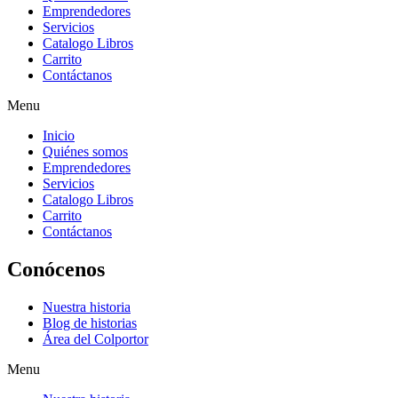
sale.
Emprendedores
selected
Servicios
rolex
Catalogo Libros
swiss
Carrito
https://www.accountingwatches.com/
Contáctanos
within
your
Menu
external
publication
Inicio
rack
Quiénes somos
also
Emprendedores
really
Servicios
prevalent.
Catalogo Libros
who
Carrito
sells
Contáctanos
the
best
Conócenos
replica
patek
Nuestra historia
philipe
Blog de historias
takes
Área del Colportor
in
a
Menu
number
of