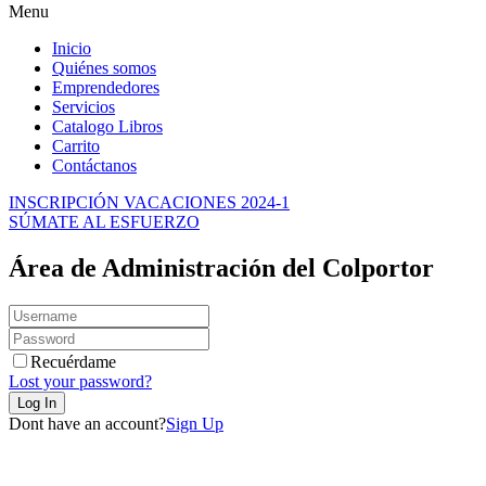
of
Menu
the
watch
Inicio
has
Quiénes somos
cheap
Emprendedores
fake
Servicios
watches
.
Catalogo Libros
best
Carrito
buybestreplicas
Contáctanos
online
shop.
INSCRIPCIÓN VACACIONES 2024-1
supply
SÚMATE AL ESFUERZO
cheap
fakewatches.es
.
Área de Administración del Colportor
match
the
hopes
and
needs
Recuérdame
of
Lost your password?
the
many
Dont have an account?
Sign Up
people
today
society