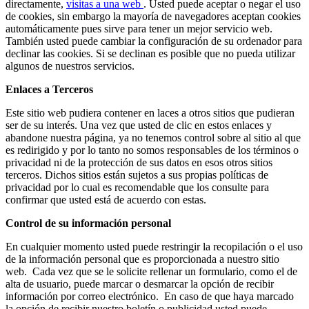
directamente,
visitas a una web
. Usted puede aceptar o negar el uso
lovers.
de cookies, sin embargo la mayoría de navegadores aceptan cookies
automáticamente pues sirve para tener un mejor servicio web.
También usted puede cambiar la configuración de su ordenador para
declinar las cookies. Si se declinan es posible que no pueda utilizar
algunos de nuestros servicios.
Enlaces a Terceros
Este sitio web pudiera contener en laces a otros sitios que pudieran
ser de su interés. Una vez que usted de clic en estos enlaces y
abandone nuestra página, ya no tenemos control sobre al sitio al que
es redirigido y por lo tanto no somos responsables de los términos o
privacidad ni de la protección de sus datos en esos otros sitios
terceros. Dichos sitios están sujetos a sus propias políticas de
privacidad por lo cual es recomendable que los consulte para
confirmar que usted está de acuerdo con estas.
Control de su información personal
En cualquier momento usted puede restringir la recopilación o el uso
de la información personal que es proporcionada a nuestro sitio
web. Cada vez que se le solicite rellenar un formulario, como el de
alta de usuario, puede marcar o desmarcar la opción de recibir
información por correo electrónico. En caso de que haya marcado
la opción de recibir nuestro boletín o publicidad usted puede