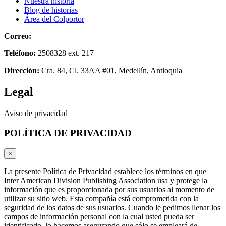
Nuestra historia
individuals.
Blog de historias
match
Área del Colportor
the
high
Correo:
emprendum@unac.edu.co
hopes
and
Teléfono:
2508328 ext. 217
needs
out
Dirección:
Cra. 84, Cl. 33AA #01, Medellín, Antioquia
of
people
Legal
in
all
Aviso de privacidad
mankind
relates
POLÍTICA DE PRIVACIDAD
to
the
hunt
×
for
cheap
La presente Política de Privacidad establece los términos en que
fake
Inter American Division Publishing Association usa y protege la
tag
información que es proporcionada por sus usuarios al momento de
heuer
.
utilizar su sitio web. Esta compañía está comprometida con la
shop
seguridad de los datos de sus usuarios. Cuando le pedimos llenar los
high
campos de información personal con la cual usted pueda ser
quality
identificado, lo hacemos asegurando que sólo se empleará de