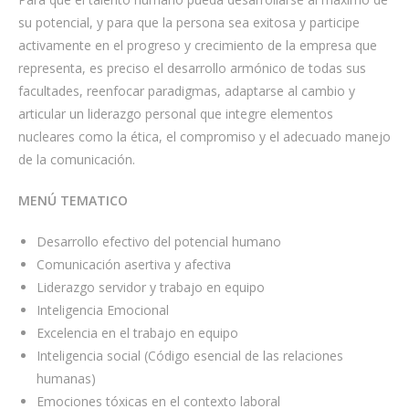
e
su potencial, y para que la persona sea exitosa y participe
r
activamente en el progreso y crecimiento de la empresa que
v
representa, es preciso el desarrollo armónico de todas sus
e
facultades, reenfocar paradigmas, adaptarse al cambio y
d
articular un liderazgo personal que integre elementos
i
nucleares como la ética, el compromiso y el adecuado manejo
n
de la comunicación.
s
w
MENÚ TEMATICO
i
Desarrollo efectivo del potencial humano
s
Comunicación asertiva y afectiva
s
Liderazgo servidor y trabajo en equipo
r
Inteligencia Emocional
e
Excelencia en el trabajo en equipo
p
Inteligencia social (Código esencial de las relaciones
l
humanas)
i
Emociones tóxicas en el contexto laboral
c