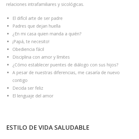
relaciones intrafamiliares y sicológicas.
f
h
El difícil arte de ser padre
t
Padres que dejan huella
t
¿En mi casa quien manda a quién?
p
¡Papá, te necesito!
s
Obediencia fácil
:
Disciplina con amor y límites
/
¿Cómo establecer puentes de diálogo con sus hijos?
/
A pesar de nuestras diferencias, me casaría de nuevo
w
contigo
w
Decida ser feliz
w
El lenguaje del amor
.
c
o
z
ESTILO DE VIDA SALUDABLE
y
e