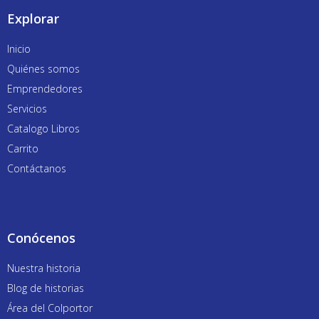
a
Explorar
n
s
Inicio
h
Quiénes somos
i
Emprendedores
p
Servicios
.
m
Catalogo Libros
a
Carrito
s
Contáctanos
t
e
r
m
Conócenos
a
Nuestra historia
s
t
Blog de historias
e
Área del Colportor