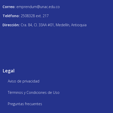
r
Correo:
emprendum@unac.edu.co
p
i
Teléfono:
2508328 ext. 217
e
Dirección:
Cra. 84, Cl. 33AA #01, Medellín, Antioquia
c
e
o
f
t
h
e
Legal
w
a
Aviso de privacidad
t
c
Términos y Condiciones de Uso
h
h
Preguntas frecuentes
a