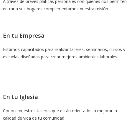
A través de breves pláticas personales con quienes nos permiten
t
entrar a sus hogares complementamos nuestra misión
s
o
p
h
En tu Empresa
i
s
Estamos capacitados para realizar talleres, seminarios, cursos y
t
escuelas diseñadas para crear mejores ambientes laborales
i
c
a
t
e
En tu Iglesia
d
w
Conoce nuestros talleres que están orientados a mejorar la
a
calidad de vida de tu comunidad
t
c