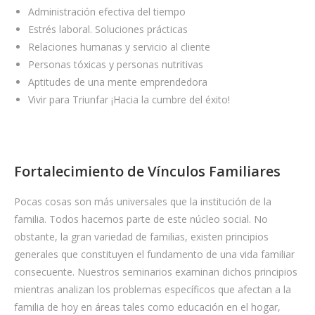
Administración efectiva del tiempo
a
Estrés laboral. Soluciones prácticas
w
Relaciones humanas y servicio al cliente
a
Personas tóxicas y personas nutritivas
t
Aptitudes de una mente emprendedora
c
Vivir para Triunfar ¡Hacia la cumbre del éxito!
h
e
s
.
Fortalecimiento de Vínculos Familiares
a
r
Pocas cosas son más universales que la institución de la
t
familia. Todos hacemos parte de este núcleo social. No
i
obstante, la gran variedad de familias, existen principios
s
generales que constituyen el fundamento de una vida familiar
a
consecuente. Nuestros seminarios examinan dichos principios
n
mientras analizan los problemas específicos que afectan a la
s
familia de hoy en áreas tales como educación en el hogar,
o