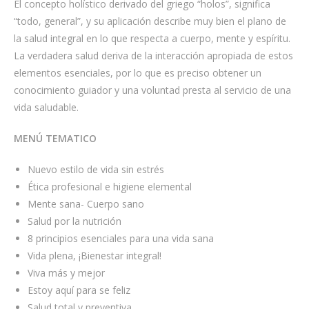
El concepto holístico derivado del griego “holos”, significa
a
“todo, general”, y su aplicación describe muy bien el plano de
r
la salud integral en lo que respecta a cuerpo, mente y espíritu.
n
La verdadera salud deriva de la interacción apropiada de estos
.
elementos esenciales, por lo que es preciso obtener un
c
conocimiento guiador y una voluntad presta al servicio de una
o
vida saludable.
m
/
MENÚ TEMATICO
f
Nuevo estilo de vida sin estrés
o
Ética profesional e higiene elemental
r
Mente sana- Cuerpo sano
s
Salud por la nutrición
a
8 principios esenciales para una vida sana
l
Vida plena, ¡Bienestar integral!
e
Viva más y mejor
h
Estoy aquí para se feliz
a
Salud total y preventiva