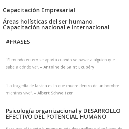
h
Capacitación Empresarial
m
a
Áreas holísticas del ser humano.
Capacitación nacional e internacional
k
i
#FRASES
n
g
s
“El mundo entero se aparta cuando ve pasar a alguien que
k
sabe a dónde va”. –
Antoine de Saint Exupéry
i
l
l
“La tragedia de la vida es lo que muere dentro de un hombre
i
mientras vive”. –
Albert Schweitzer
s
p
Psicología organizacional y DESARROLLO
r
EFECTIVO DEL POTENCIAL HUMANO
e
s
Para que el talento humano pueda desarrollarse al máximo de