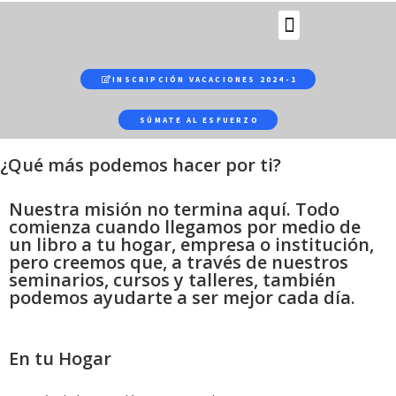
b
y
f
a
INSCRIPCIÓN VACACIONES 2024-1
r
t
SÚMATE AL ESFUERZO
h
¿Qué más podemos hacer por ti?​
e
w
Nuestra misión no termina aquí. Todo
o
comienza cuando llegamos por medio de
r
un libro a tu hogar, empresa o institución,
l
pero creemos que, a través de nuestros
d
seminarios, cursos y talleres, también
podemos ayudarte a ser mejor cada día.
'
s
m
En tu Hogar
o
s