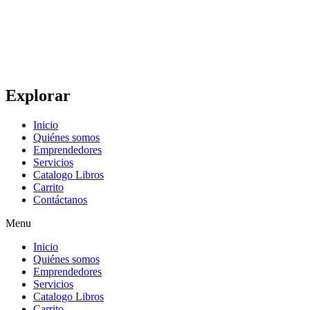
lovers.
Explorar
Inicio
Quiénes somos
Emprendedores
Servicios
Catalogo Libros
Carrito
Contáctanos
Menu
Inicio
Quiénes somos
Emprendedores
Servicios
Catalogo Libros
Carrito