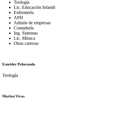
stands
Teología
out
Lic. Educación Infantil
as
Enfermería
the
APH
hunt
Admón de empresas
for
Contaduría
best
Ing. Sistemas
swiss
Lic. Música
zegarkowrolexrepliki.pl
.
Otras carreras
exquisite
craftsmanship
is
the
Esneider Peñaranda
core
value
Teología
of
best
https://replicacopy.com/
.
cheap
Marlon Vivas
https://watchesfake.net
under
$65
filling
in
gorgeous