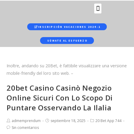
b
y
f
a
INSCRIPCIÓN VACACIONES 2024-1
r
t
SÚMATE AL ESFUERZO
h
e
w
Inoltre, andando su 20Bet, è fattibile visualizzare una versione
o
mobile-friendly del loro sito web. –
r
20bet Casino Casinò Negozio
l
d
Online Sicuri Con Lo Scopo Di
'
Puntare Osservando La Ilalia
s
m
admemprendum
septiembre 18, 2025
20 Bet App 744
o
Sin comentarios
s