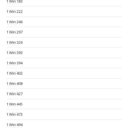
1 Win 183
s
o
1 Win 222
n
1 Win 246
l
i
1 Win 297
n
1 Win 326
e
1 Win 393
s
h
1 Win 394
o
1 Win 402
p
.
1 Win 408
s
1 Win 427
u
p
1 Win 445
p
1 Win 473
l
y
1 Win 494