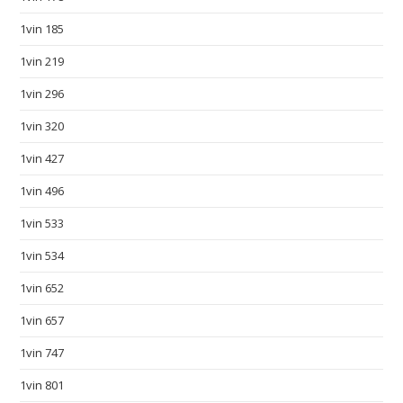
n
1vin 185
g
o
1vin 219
r
1vin 296
g
e
1vin 320
o
1vin 427
u
1vin 496
s
f
1vin 533
l
1vin 534
a
v
1vin 652
o
1vin 657
r
.
1vin 747
w
1vin 801
w