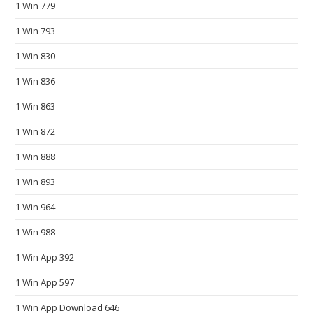
1 Win 779
s
.
1 Win 793
m
1 Win 830
a
t
1 Win 836
c
1 Win 863
h
1 Win 872
t
h
1 Win 888
e
1 Win 893
h
o
1 Win 964
p
1 Win 988
e
s
1 Win App 392
a
1 Win App 597
n
d
1 Win App Download 646