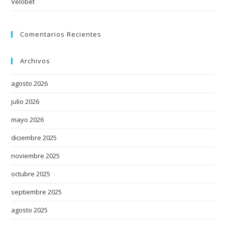
Velobet
a
w
Comentarios Recientes
a
t
c
Archivos
h
agosto 2026
e
s
julio 2026
.
mayo 2026
a
r
diciembre 2025
t
noviembre 2025
i
s
octubre 2025
a
septiembre 2025
n
agosto 2025
s
o