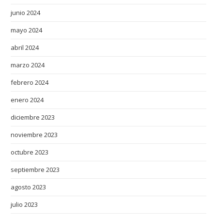
a
junio 2024
r
mayo 2024
n
abril 2024
.
c
marzo 2024
o
febrero 2024
m
/
enero 2024
f
diciembre 2023
o
r
noviembre 2023
s
octubre 2023
a
l
septiembre 2023
e
agosto 2023
h
julio 2023
a