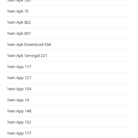
1win Apk 595
.
1win Apk 75
c
o
1win Apk 822
m
1win Apk 831
a
r
1win Apk Download 594
e
1win Apk Senegal 221
c
1win App 117
o
n
1win App 127
s
1win App 134
i
d
1win App 14
e
1win App 148
r
e
1win App 152
d
1win App 177
t