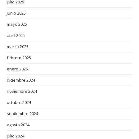
julio 2025
f
junio 2025
h
t
mayo 2025
t
abril 2025
p
s
marzo 2025
:
febrero 2025
/
/
enero 2025
w
diciembre 2024
w
noviembre 2024
w
.
octubre 2024
c
septiembre 2024
o
z
agosto 2024
y
julio 2024
e