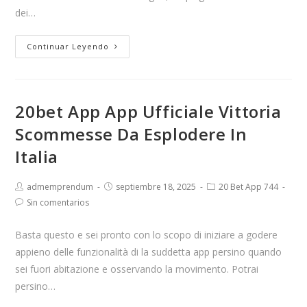
h
dei…
m
a
Continuar Leyendo
k
i
n
20bet App App Ufficiale Vittoria
g
Scommesse Da Esplodere In
s
k
Italia
i
l
admemprendum
septiembre 18, 2025
20 Bet App 744
l
Sin comentarios
i
s
Basta questo e sei pronto con lo scopo di iniziare a godere
p
appieno delle funzionalità di la suddetta app persino quando
r
sei fuori abitazione e osservando la movimento. Potrai
e
persino…
s