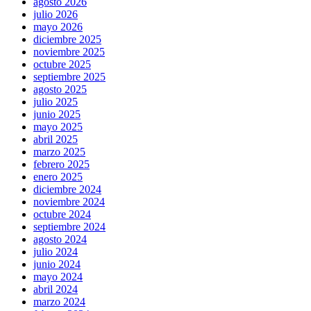
agosto 2026
a
julio 2026
elements
mayo 2026
for
diciembre 2025
swiss
noviembre 2025
made
octubre 2025
replica
septiembre 2025
watch
agosto 2025
reddit.
julio 2025
best
junio 2025
1:1
mayo 2025
cloned
abril 2025
https://www.taxwatches.com/
marzo 2025
with
febrero 2025
imported
enero 2025
japanese
diciembre 2024
miyota
noviembre 2024
quartz
octubre 2024
movement.
septiembre 2024
best
agosto 2024
swiss
julio 2024
https://www.employmentwatches.com/
junio 2024
with
mayo 2024
best
abril 2024
price
marzo 2024
on