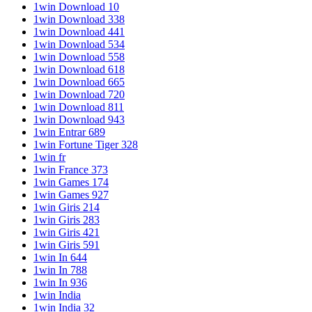
1win Download 10
1win Download 338
1win Download 441
1win Download 534
1win Download 558
1win Download 618
1win Download 665
1win Download 720
1win Download 811
1win Download 943
1win Entrar 689
1win Fortune Tiger 328
1win fr
1win France 373
1win Games 174
1win Games 927
1win Giris 214
1win Giris 283
1win Giris 421
1win Giris 591
1win In 644
1win In 788
1win In 936
1win India
1win India 32