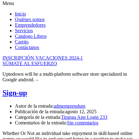
of
Menu
the
watch
Inicio
has
Quiénes somos
cheap
Emprendedores
fake
Servicios
watches
.
Catalogo Libros
best
Carrito
buybestreplicas
Contáctanos
online
shop.
INSCRIPCIÓN VACACIONES 2024-1
supply
SÚMATE AL ESFUERZO
cheap
fakewatches.es
.
Uptodown will be a multi-platform software store specialized in
match
Google android. –
the
hopes
Sign-up
and
needs
Autor de la entrada:
admemprendum
of
Publicación de la entrada:
agosto 12, 2025
the
Categoría de la entrada:
Tiranga App Login 233
many
Comentarios de la entrada:
Sin comentarios
people
today
Whether Or Not an individual take enjoyment in skill-based online
society
games or would like to end upward being in a position to make via