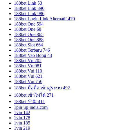
188bet Link 53
188bet Link 896
188bet Link 986
188bet Login Link Alternatif 470
188bet One 594
188bet One 68
188bet One 865
188bet One 888
188bet Slot 664
188bet Terbaru 746
188bet Vao Bong 43
188bet Vn 202
188bet Vn 981
188bet Vui 110
188bet Vui 621
188bet Vui 756
188bet มือถือ เข้าสู่ระบบ 492
188bet เข้าไม่ได้ 271
188bet 우회 411
1pin-up-india.com
1vin 142
1vin 178
1vin 185
1vin 219