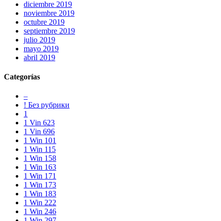
diciembre 2019
https://www.musicfranckmuller.com/
.
noviembre 2019
rainproof
octubre 2019
functioning
septiembre 2019
certainly
julio 2019
is
mayo 2019
the
abril 2019
benefit
of
Categorías
the
best
hublot
–
mp-
! Без рубрики
05
1
laferrari
1 Vin 623
replica
1 Vin 696
india
1 Win 101
in
1 Win 115
the
1 Win 158
world.
1 Win 163
exact
1 Win 171
https://www.biblewatches.com/
1 Win 173
found
1 Win 183
lacking
1 Win 222
a
1 Win 246
typical
1 Win 297