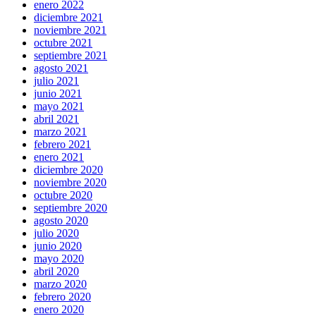
enero 2022
individuals.
diciembre 2021
match
noviembre 2021
the
octubre 2021
high
septiembre 2021
hopes
agosto 2021
and
julio 2021
needs
junio 2021
out
mayo 2021
of
abril 2021
people
marzo 2021
in
febrero 2021
all
enero 2021
mankind
diciembre 2020
relates
noviembre 2020
to
octubre 2020
the
septiembre 2020
hunt
agosto 2020
for
julio 2020
cheap
junio 2020
fake
mayo 2020
tag
abril 2020
heuer
.
marzo 2020
shop
febrero 2020
high
enero 2020
quality