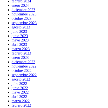
febrero 2024
sale.
enero 2024
selected
diciembre 2023
rolex
noviembre 2023
swiss
octubre 2023
https://www.accountingwatches.com/
septiembre 2023
within
agosto 2023
your
julio 2023
external
junio 2023
publication
mayo 2023
rack
abril 2023
also
marzo 2023
really
febrero 2023
prevalent.
enero 2023
who
diciembre 2022
sells
noviembre 2022
the
octubre 2022
best
septiembre 2022
replica
agosto 2022
patek
julio 2022
philipe
junio 2022
takes
mayo 2022
in
abril 2022
a
marzo 2022
number
febrero 2022
of