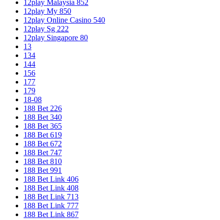
12play Malaysia 852
12play My 850
12play Online Casino 540
12play Sg 222
12play Singapore 80
13
134
144
156
177
179
18-08
188 Bet 226
188 Bet 340
188 Bet 365
188 Bet 619
188 Bet 672
188 Bet 747
188 Bet 810
188 Bet 991
188 Bet Link 406
188 Bet Link 408
188 Bet Link 713
188 Bet Link 777
188 Bet Link 867