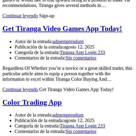
stands
recommendations, Tiranga gives several methods in…
out
as
Continuar leyendo
Sign-up
the
hunt
Get Tiranga Video Games App Today!
for
best
swiss
Autor de la entrada:
admemprendum
zegarkowrolexrepliki.pl
.
Publicación de la entrada:
agosto 12, 2025
exquisite
Categoría de la entrada:
Tiranga App Login 233
craftsmanship
Comentarios de la entrada:
Sin comentarios
is
the
Regardless Of Whether you’re a novice or a great skilled trader, this
core
particular article aims to equip a person together with the
value
information to excel within Tiranga Color Buying And…
of
best
Continuar leyendo
Get Tiranga Video Games App Today!
https://replicacopy.com/
.
cheap
Color Trading App
https://watchesfake.net
under
Autor de la entrada:
admemprendum
$65
Publicación de la entrada:
agosto 12, 2025
filling
Categoría de la entrada:
Tiranga App Login 233
in
Comentarios de la entrada:
Sin comentarios
gorgeous