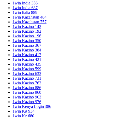
1win India 356
1win India 687
1win Italia 889
1win Kazahstan 484
1win Kazahstan 757
1win Kazino 142
1win Kazino 192
1win Kazino 196
1win Kazino 350
1win Kazino 367
1win Kazino 384
1win Kazino 417
1win Kazino 421
1win Kazino 435
1win Kazino 599
1win Kazino 633
1win Kazino 731
1win Kazino 762
1win Kazino 886
1win Kazino 960
1win Kazino 963
1win Kazino 976
1win Kenya Login 386
1win Kg 934
1win Kz 680