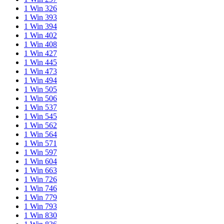
special
1 Win 326
is
1 Win 393
effective
1 Win 394
passed
1 Win 402
on.
1 Win 408
as
1 Win 427
a
1 Win 445
possible
1 Win 473
unmatched
1 Win 494
product
1 Win 505
work
1 Win 506
of
1 Win 537
genius,
1 Win 545
who
1 Win 562
makes
1 Win 564
the
1 Win 571
best
1 Win 597
personalinjurywatches.com
1 Win 604
timepiece
1 Win 663
can
1 Win 726
become
1 Win 746
the
1 Win 779
newest
1 Win 793
favored
1 Win 830
assortment