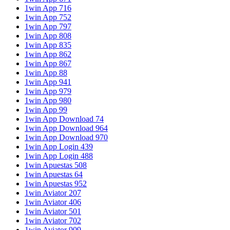
1win App 716
1win App 752
1win App 797
1win App 808
1win App 835
1win App 862
1win App 867
1win App 88
1win App 941
1win App 979
1win App 980
1win App 99
1win App Download 74
1win App Download 964
1win App Download 970
1win App Login 439
1win App Login 488
1win Apuestas 508
1win Apuestas 64
1win Apuestas 952
1win Aviator 207
1win Aviator 406
1win Aviator 501
1win Aviator 702
1win Aviator 909