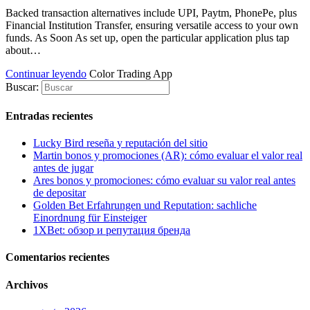
flavor.
Backed transaction alternatives include UPI, Paytm, PhonePe, plus
www.smartwatchesdeal.com
Financial Institution Transfer, ensuring versatile access to your own
are
funds. As Soon As set up, open the particular application plus tap
considered
about…
to
be
Continuar leyendo
Color Trading App
their
Buscar:
number
one
accessory.
Entradas recientes
any
communication
Lucky Bird reseña y reputación del sitio
somewhere
Martin bonos y promociones (AR): cómo evaluar el valor real
between
antes de jugar
lightweight
Ares bonos y promociones: cómo evaluar su valor real antes
together
de depositar
with
Golden Bet Erfahrungen und Reputation: sachliche
system
Einordnung für Einsteiger
demonstrates
1XBet: обзор и репутация бренда
any
system
Comentarios recientes
within
the
Archivos
circulation
is