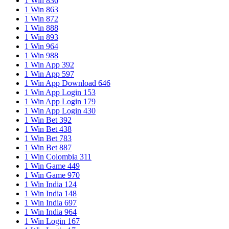
1 Win 836
lovers.
1 Win 863
1 Win 872
1 Win 888
1 Win 893
1 Win 964
1 Win 988
1 Win App 392
1 Win App 597
1 Win App Download 646
1 Win App Login 153
1 Win App Login 179
1 Win App Login 430
1 Win Bet 392
1 Win Bet 438
1 Win Bet 783
1 Win Bet 887
1 Win Colombia 311
1 Win Game 449
1 Win Game 970
1 Win India 124
1 Win India 148
1 Win India 697
1 Win India 964
1 Win Login 167