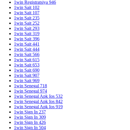
1win Registratsiya 946
1win Sait 102
1win Sait 107
1win Sait 235
1win Sait 252
1win Sait 293
1win Sait 319
1win Sait 396
1win Sait 441
1win Sait 444
1win Sait 566
1win Sait 615
1win Sait 653
1win Sait 690
1win Sait 907
1win Sait 969
1win Senegal 718
1win Senegal 974
1win Senegal Apk Ios 532
1win Senegal Apk Ios 842
1win Senegal Apk Ios 919
1win Sign In 237
1win Sign In 309
1win Sign In 426
1win Sign In 504