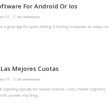
ftware For Android Or Ios
ana 177
Sin comentarios
es a great app for sports betting. It hosting companies an unique on-
 Las Mejores Cuotas
ana 177
Sin comentarios
eat regarding typically the newest chances, costs, market segments,
ecific provide may bring…