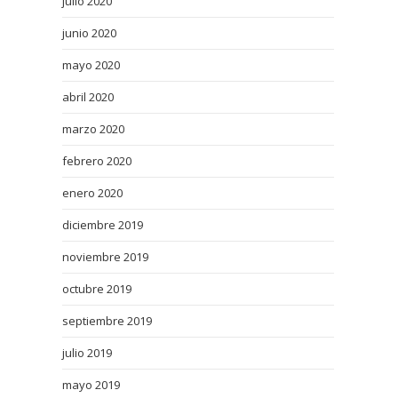
julio 2020
junio 2020
mayo 2020
abril 2020
marzo 2020
febrero 2020
enero 2020
diciembre 2019
noviembre 2019
octubre 2019
septiembre 2019
julio 2019
mayo 2019