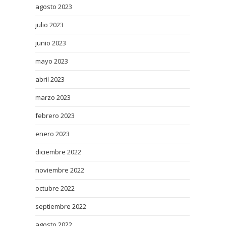
agosto 2023
julio 2023
junio 2023
mayo 2023
abril 2023
marzo 2023
febrero 2023
enero 2023
diciembre 2022
noviembre 2022
octubre 2022
septiembre 2022
agosto 2022