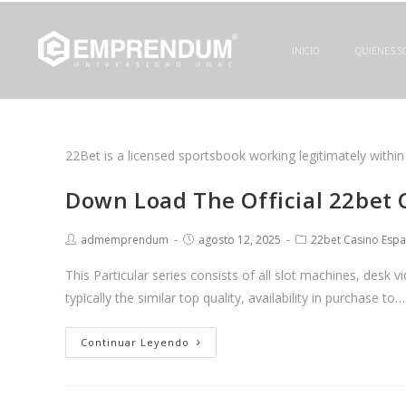
b
y
INICIO
QUIÉNES 
f
a
r
t
h
22Bet is a licensed sportsbook working legitimately withi
e
w
Down Load The Official 22bet 
o
r
admemprendum
agosto 12, 2025
22bet Casino Esp
l
This Particular series consists of all slot machines, desk 
d
typically the similar top quality, availability in purchase to…
'
s
Continuar Leyendo
m
o
s