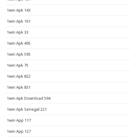
.
1win Apk 143
c
o
1win Apk 161
m
1win Apk 33
a
1win Apk 495
r
e
1win Apk 595
c
1win Apk 75
o
n
1win Apk 822
s
1win Apk 831
i
d
1win Apk Download 594
e
1win Apk Senegal 221
r
e
1win App 117
d
1win App 127
t