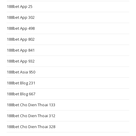
e
188bet App 25
s
t
188bet App 302
h
188bet App 498
t
188bet App 802
t
p
188bet App 841
s
188bet App 932
:
/
188bet Asia 950
/
188bet Blog 231
r
e
188bet Blog 667
p
188bet Cho Dien Thoai 133
l
i
188bet Cho Dien Thoai 312
c
188bet Cho Dien Thoai 328
a