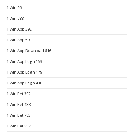
n
1 Win 964
e
1 Win 988
e
d
1 Win App 392
s
1 Win App 597
o
f
1 Win App Download 646
t
1 Win App Login 153
h
1 Win App Login 179
e
m
1 Win App Login 430
a
1 Win Bet 392
n
y
1 Win Bet 438
p
1 Win Bet 783
e
o
1 Win Bet 887
p