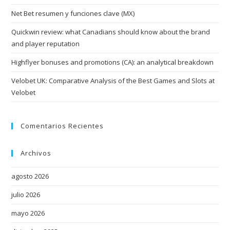
a
Net Bet resumen y funciones clave (MX)
w
Quickwin review: what Canadians should know about the brand
a
and player reputation
t
c
Highflyer bonuses and promotions (CA): an analytical breakdown
h
Velobet UK: Comparative Analysis of the Best Games and Slots at
e
Velobet
s
.
a
Comentarios Recientes
r
t
Archivos
i
agosto 2026
s
a
julio 2026
n
mayo 2026
s
o