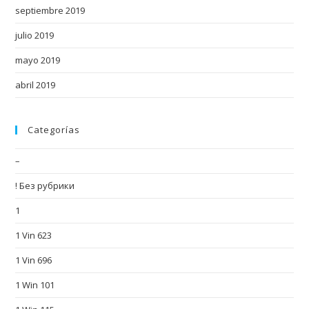
b
septiembre 2019
e
julio 2019
s
t
mayo 2019
b
abril 2019
u
y
b
Categorías
e
–
s
t
! Без рубрики
r
1
e
p
1 Vin 623
l
1 Vin 696
i
c
1 Win 101
a