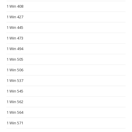
c
1 Win 408
h
1 Win 427
e
a
1 Win 445
p
1 Win 473
f
a
1 Win 494
k
1 Win 505
e
1 Win 506
w
a
1 Win 537
t
1 Win 545
c
h
1 Win 562
e
1 Win 564
s
.
1 Win 571
e