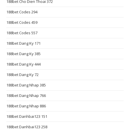
188bet Cho Dien Thoai 372
c
o
188bet Codes 294
p
188bet Codes 459
y
.
188bet Codes 557
c
188bet Dang Ky 171
o
m
188bet Dang Ky 385
/
188bet Dang Ky 444
.
188bet Dang Ky 72
c
h
188bet Dang Nhap 385
e
188bet Dang Nhap 766
a
p
188bet Dang Nhap 886
h
188bet Danhbai123 151
t
t
188bet Danhbai123 258