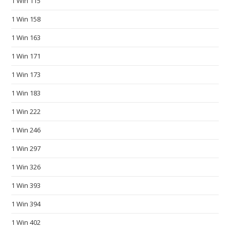
1 Win 115
s
o
1 Win 158
n
1 Win 163
l
1 Win 171
i
n
1 Win 173
e
1 Win 183
s
h
1 Win 222
o
1 Win 246
p
.
1 Win 297
s
1 Win 326
u
p
1 Win 393
p
1 Win 394
l
1 Win 402
y