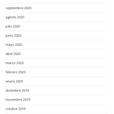
s
septiembre 2020
c
h
agosto 2020
e
julio 2020
a
p
junio 2020
f
mayo 2020
a
k
abril 2020
e
marzo 2020
w
a
febrero 2020
t
enero 2020
c
diciembre 2019
h
e
noviembre 2019
s
octubre 2019
.