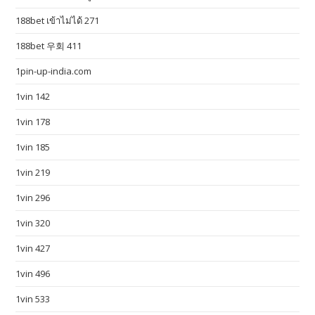
n
188bet เข้าไม่ได้ 271
g
o
188bet 우회 411
r
1pin-up-india.com
g
1vin 142
e
o
1vin 178
u
1vin 185
s
f
1vin 219
l
1vin 296
a
v
1vin 320
o
1vin 427
r
.
1vin 496
w
1vin 533
w