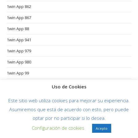
1win App 862
i
c
1win App 867
a
1win App 88
t
i
1win App 941
o
1win App 979
n
s
1win App 980
o
1win App 99
m
1win App Download 74
e
Uso de Cookies
w
1win App Download 964
h
Este sitio web utiliza cookies para mejorar su experiencia.
1win App Download 970
e
Asumiremos que está de acuerdo con esto, pero puede
r
1win App Login 439
optar por no participar si lo desea.
e
Configuración de cookies
1win App Login 488
Acepto
b