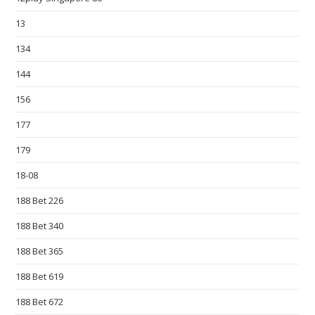
o
l
13
e
134
x
r
144
e
156
p
l
177
i
179
k
18-08
i
.
188 Bet 226
p
188 Bet 340
l
.
188 Bet 365
e
188 Bet 619
x
q
188 Bet 672