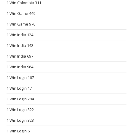
1 Win Colombia 311
l
e
1 Win Game 449
t
1 Win Game 970
o
1 Win India 124
d
a
1 Win India 148
y
1 Win India 697
s
o
1 Win India 964
c
1 Win Login 167
i
e
1 Win Login 17
t
1 Win Login 284
y
s
1 Win Login 322
t
1 Win Login 323
a
1 Win Login 6
n