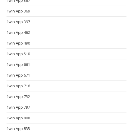
1win App 367
c
1win App 369
c
e
1win App 397
s
1win App 462
s
1win App 490
o
r
1win App 510
y
1win App 661
.
a
1win App 671
n
1win App 716
y
c
1win App 752
o
1win App 797
m
m
1win App 808
u
1win App 835
n