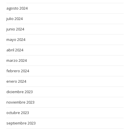
a
agosto 2024
r
julio 2024
n
.
junio 2024
c
mayo 2024
o
abril 2024
m
/
marzo 2024
f
febrero 2024
o
r
enero 2024
s
diciembre 2023
a
l
noviembre 2023
e
octubre 2023
h
a
septiembre 2023