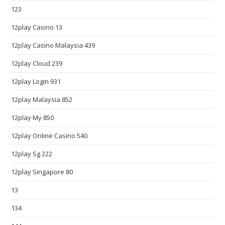
123
e
s
12play Casino 13
t
12play Casino Malaysia 439
s
w
12play Cloud 239
i
12play Login 931
s
s
12play Malaysia 852
z
12play My 850
e
12play Online Casino 540
g
a
12play Sg 222
r
12play Singapore 80
k
o
13
w
134
r