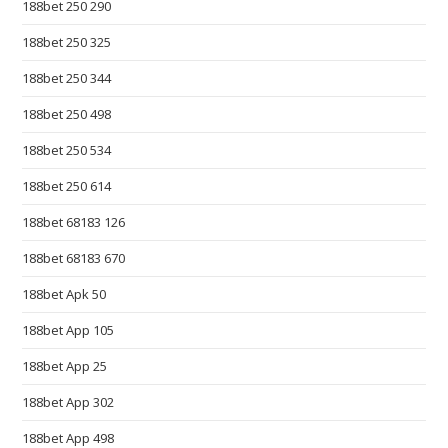
p
188bet 250 290
i
188bet 250 325
s
188bet 250 344
t
h
188bet 250 498
e
188bet 250 534
c
o
188bet 250 614
r
188bet 68183 126
e
v
188bet 68183 670
a
188bet Apk 50
l
u
188bet App 105
e
188bet App 25
o
188bet App 302
f
b
188bet App 498