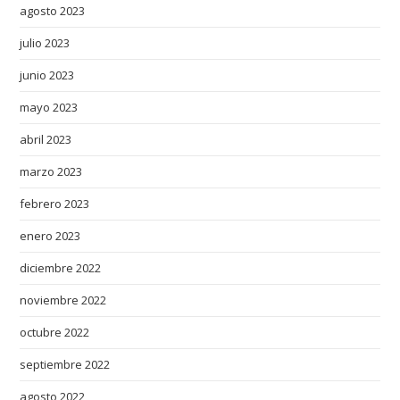
v
agosto 2023
e
julio 2023
p
r
junio 2023
a
mayo 2023
c
t
abril 2023
i
marzo 2023
c
e
febrero 2023
d
enero 2023
c
diciembre 2022
r
a
noviembre 2022
f
octubre 2022
t
s
septiembre 2022
m
agosto 2022