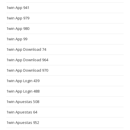
i
1win App 941
c
1win App 979
a
1win App 980
t
i
1win App 99
o
1win App Download 74
n
s
1win App Download 964
o
1win App Download 970
m
e
1win App Login 439
w
1win App Login 488
h
e
1win Apuestas 508
r
1win Apuestas 64
e
1win Apuestas 952
b