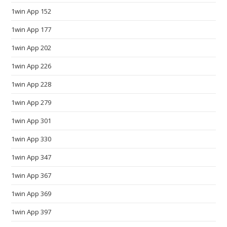
o
1win App 152
b
1win App 177
e
1win App 202
t
h
1win App 226
e
1win App 228
i
r
1win App 279
n
1win App 301
u
m
1win App 330
b
1win App 347
e
r
1win App 367
o
1win App 369
n
1win App 397
e
a