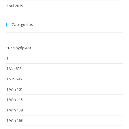
b
abril 2019
e
s
t
Categorías
b
–
u
y
! Без рубрики
b
1
e
s
1 Vin 623
t
1 Vin 696
r
e
1 Win 101
p
1 Win 115
l
1 Win 158
i
c
1 Win 163
a