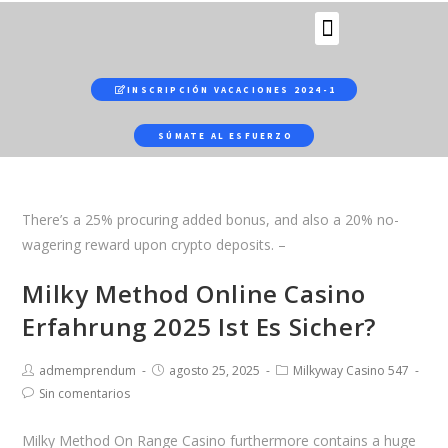
b
y
f
a
INSCRIPCIÓN VACACIONES 2024-1
r
t
SÚMATE AL ESFUERZO
h
e
w
There’s a 25% procuring added bonus, and also a 20% no-
o
wagering reward upon crypto deposits. –
r
Milky Method Online Casino
l
d
Erfahrung 2025 Ist Es Sicher?
'
s
admemprendum
agosto 25, 2025
Milkyway Casino 547
m
Sin comentarios
o
s
Milky Method On Range Casino furthermore contains a huge