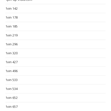
n
1vin 142
g
o
1vin 178
r
1vin 185
g
e
1vin 219
o
1vin 296
u
s
1vin 320
f
1vin 427
l
1vin 496
a
v
1vin 533
o
1vin 534
r
.
1vin 652
w
1vin 657
w