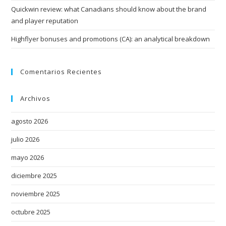
Quickwin review: what Canadians should know about the brand
a
and player reputation
w
a
Highflyer bonuses and promotions (CA): an analytical breakdown
t
c
Comentarios Recientes
h
e
s
Archivos
.
agosto 2026
a
r
julio 2026
t
mayo 2026
i
s
diciembre 2025
a
noviembre 2025
n
s
octubre 2025
o