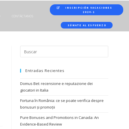
INSCRIPCIÓN VACACIONES
2024-1
O
CONTÁCTANOS
SÚMATE AL ESFUERZO
Entradas Recientes
Domus Bet: recensione e reputazione dei
giocatori in Italia
Fortuna în România: ce se poate verifica despre
bonusuri și promoții
Pure Bonuses and Promotions in Canada: An
Evidence-Based Review