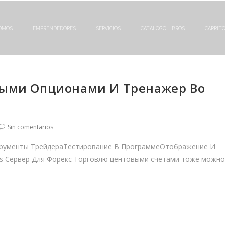
SOMOS
EMPRENDEDORES
SERVICIOS
CATALOGO LIBROS
CARRIT
ными Опционами И Тренажер Bo
Sin comentarios
трументы ТрейдераТестирование В ПрограммеОтображение И
Vps Сервер Для Форекс Торговлю центовыми счетами тоже можно