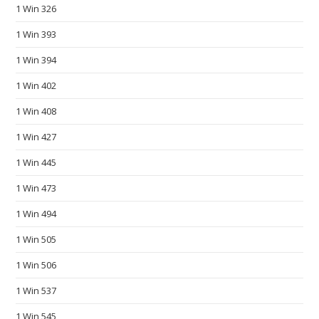
1 Win 326
c
h
1 Win 393
e
1 Win 394
a
p
1 Win 402
f
1 Win 408
a
k
1 Win 427
e
1 Win 445
w
a
1 Win 473
t
1 Win 494
c
1 Win 505
h
e
1 Win 506
s
1 Win 537
.
e
1 Win 545