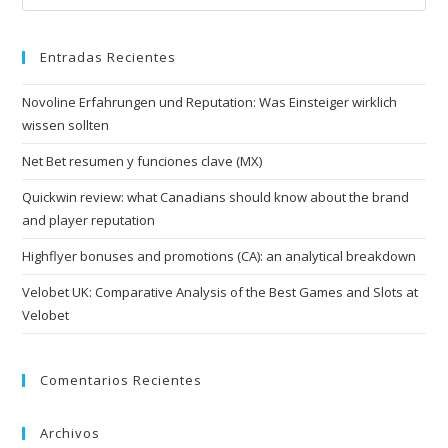
a
w
Entradas Recientes
a
t
Novoline Erfahrungen und Reputation: Was Einsteiger wirklich
c
wissen sollten
h
Net Bet resumen y funciones clave (MX)
e
s
Quickwin review: what Canadians should know about the brand
.
and player reputation
a
Highflyer bonuses and promotions (CA): an analytical breakdown
r
Velobet UK: Comparative Analysis of the Best Games and Slots at
t
Velobet
i
s
a
Comentarios Recientes
n
s
Archivos
o