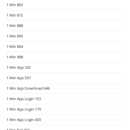
1 Win 863
n
e
1 Win 872
e
1 Win 888
d
s
1 Win 893
o
1 Win 964
f
t
1 Win 988
h
1 Win App 392
e
m
1 Win App 597
a
1 Win App Download 646
n
1 Win App Login 153
y
p
1 Win App Login 179
e
1 Win App Login 430
o
p