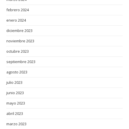
v
e
febrero 2024
p
enero 2024
r
a
diciembre 2023
c
noviembre 2023
t
i
octubre 2023
c
septiembre 2023
e
agosto 2023
d
c
julio 2023
r
junio 2023
a
f
mayo 2023
t
abril 2023
s
m
marzo 2023