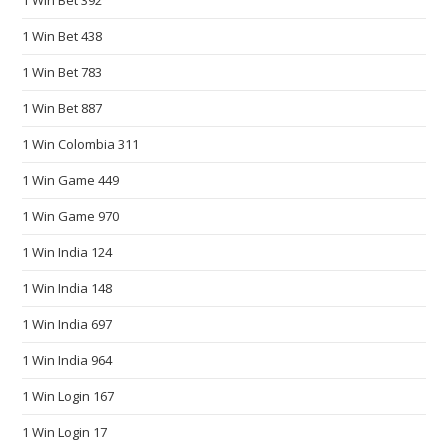
1 Win Bet 392
l
1 Win Bet 438
e
t
1 Win Bet 783
o
1 Win Bet 887
d
a
1 Win Colombia 311
y
1 Win Game 449
s
1 Win Game 970
o
c
1 Win India 124
i
1 Win India 148
e
t
1 Win India 697
y
1 Win India 964
s
t
1 Win Login 167
a
1 Win Login 17
n