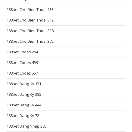
c
188bet Cho Dien Thoai 133
o
p
188bet Cho Dien Thoai 312
y
188bet Cho Dien Thoai 328
.
c
188bet Cho Dien Thoai 372
o
188bet Codes 294
m
/
188bet Codes 459
.
188bet Codes 557
c
h
188bet Dang Ky 171
e
188bet Dang Ky 385
a
188bet Dang Ky 444
p
h
188bet Dang Ky 72
t
188bet Dang Nhap 385
t