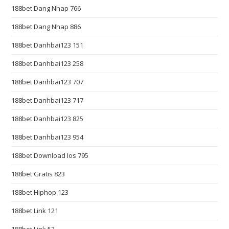
p
188bet Dang Nhap 766
s
188bet Dang Nhap 886
:
/
188bet Danhbai123 151
/
188bet Danhbai123 258
w
a
188bet Danhbai123 707
t
188bet Danhbai123 717
c
188bet Danhbai123 825
h
e
188bet Danhbai123 954
s
188bet Download Ios 795
f
a
188bet Gratis 823
k
188bet Hiphop 123
e
.
188bet Link 121
n