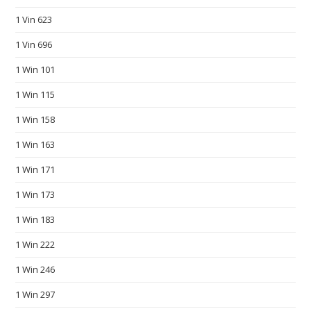
s
1 Vin 623
o
n
1 Vin 696
l
1 Win 101
i
n
1 Win 115
e
1 Win 158
s
1 Win 163
h
o
1 Win 171
p
1 Win 173
.
s
1 Win 183
u
1 Win 222
p
p
1 Win 246
l
1 Win 297
y