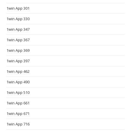
c
1win App 301
c
1win App 330
e
s
1win App 347
s
1win App 367
o
r
1win App 369
y
1win App 397
.
1win App 462
a
n
1win App 490
y
1win App 510
c
o
1win App 661
m
1win App 671
m
u
1win App 716
n