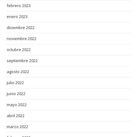
a
febrero 2023
n
s
enero 2023
h
diciembre 2022
i
noviembre 2022
p
.
octubre 2022
m
septiembre 2022
a
s
agosto 2022
t
julio 2022
e
r
junio 2022
m
mayo 2022
a
s
abril 2022
t
marzo 2022
e