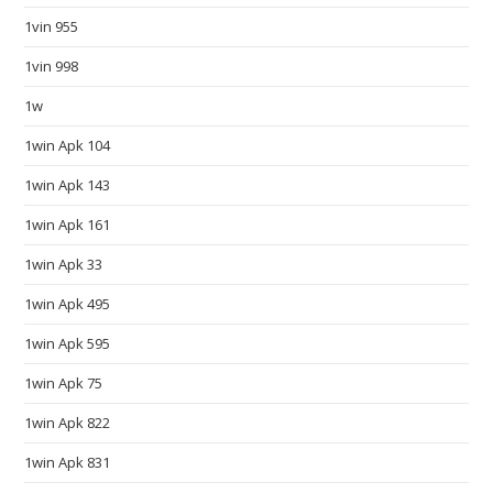
.
1vin 955
c
1vin 998
o
m
1w
a
1win Apk 104
r
e
1win Apk 143
c
1win Apk 161
o
1win Apk 33
n
s
1win Apk 495
i
1win Apk 595
d
e
1win Apk 75
r
1win Apk 822
e
d
1win Apk 831
t