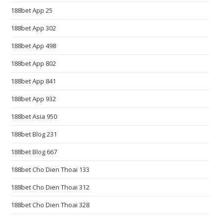
e
188bet App 25
s
t
188bet App 302
h
188bet App 498
t
188bet App 802
t
p
188bet App 841
s
188bet App 932
:
/
188bet Asia 950
/
188bet Blog 231
r
e
188bet Blog 667
p
188bet Cho Dien Thoai 133
l
i
188bet Cho Dien Thoai 312
c
188bet Cho Dien Thoai 328
a