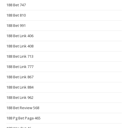
u
188 Bet 747
i
s
188 Bet 810
i
188 Bet 991
t
188 Bet Link 406
e
c
188 Bet Link 408
r
188 Bet Link 713
a
f
188 Bet Link 777
t
188 Bet Link 867
s
m
188 Bet Link 884
a
188 Bet Link 962
n
s
188 Bet Review 568
h
188 Pg Bet Paga 465
i