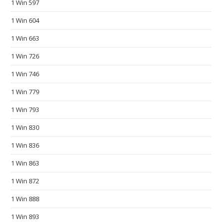
1 Win 597
s
.
1 Win 604
m
1 Win 663
a
1 Win 726
t
c
1 Win 746
h
1 Win 779
t
h
1 Win 793
e
1 Win 830
h
o
1 Win 836
p
1 Win 863
e
s
1 Win 872
a
1 Win 888
n
1 Win 893
d