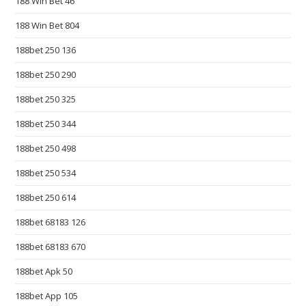
188 Win Bet 46
p
i
188 Win Bet 804
s
188bet 250 136
t
h
188bet 250 290
e
188bet 250 325
c
o
188bet 250 344
r
188bet 250 498
e
188bet 250 534
v
a
188bet 250 614
l
188bet 68183 126
u
e
188bet 68183 670
o
188bet Apk 50
f
b
188bet App 105