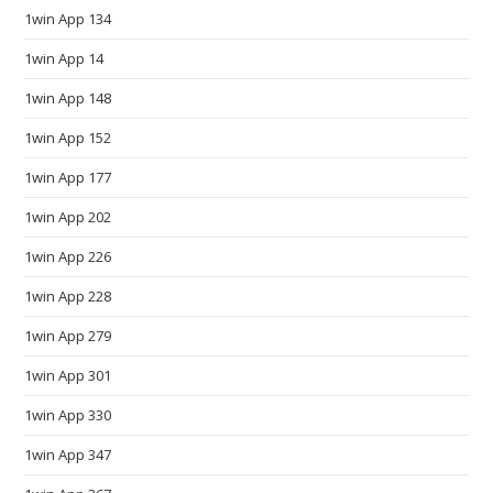
1win App 134
o
b
1win App 14
e
1win App 148
t
h
1win App 152
e
1win App 177
i
r
1win App 202
n
1win App 226
u
1win App 228
m
b
1win App 279
e
1win App 301
r
o
1win App 330
n
1win App 347
e
a