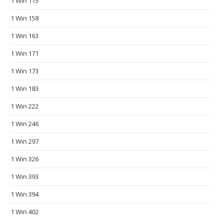
1 Win 115
s
o
1 Win 158
n
1 Win 163
l
1 Win 171
i
n
1 Win 173
e
1 Win 183
s
h
1 Win 222
o
1 Win 246
p
.
1 Win 297
s
1 Win 326
u
p
1 Win 393
p
1 Win 394
l
1 Win 402
y