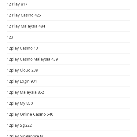
12 Play 817
e
s
12 Play Casino 425
t
12 Play Malaysia 484
s
123
w
i
12play Casino 13
s
12play Casino Malaysia 439
s
z
12play Cloud 239
e
12play Login 931
g
a
12play Malaysia 852
r
12play My 850
k
o
12play Online Casino 540
w
12play Sg 222
r
12play Singapore 80