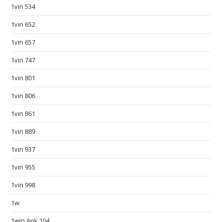
1vin 534
w
.
1vin 652
s
1vin 657
m
a
1vin 747
r
1vin 801
t
w
1vin 806
a
1vin 861
t
1vin 889
c
h
1vin 937
e
1vin 955
s
d
1vin 998
e
1w
a
l
1win Apk 104