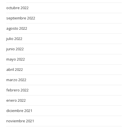
a
octubre 2022
n
s
septiembre 2022
h
agosto 2022
i
p
julio 2022
.
junio 2022
m
a
mayo 2022
s
abril 2022
t
e
marzo 2022
r
febrero 2022
m
enero 2022
a
s
diciembre 2021
t
noviembre 2021
e