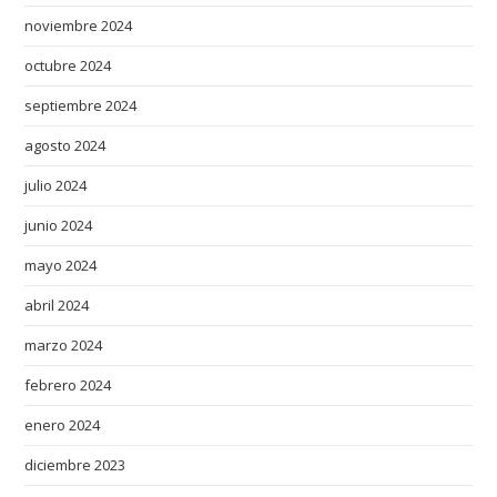
noviembre 2024
a
r
octubre 2024
n
septiembre 2024
.
c
agosto 2024
o
julio 2024
m
/
junio 2024
f
mayo 2024
o
r
abril 2024
s
marzo 2024
a
febrero 2024
l
e
enero 2024
h
diciembre 2023
a