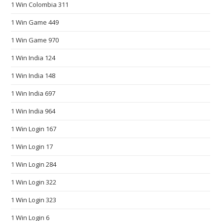
1 Win Colombia 311
l
e
1 Win Game 449
t
1 Win Game 970
o
1 Win India 124
d
a
1 Win India 148
y
1 Win India 697
s
o
1 Win India 964
c
1 Win Login 167
i
e
1 Win Login 17
t
1 Win Login 284
y
s
1 Win Login 322
t
1 Win Login 323
a
1 Win Login 6
n