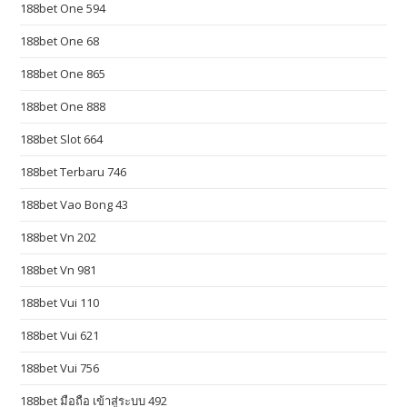
188bet One 594
e
t
188bet One 68
u
188bet One 865
n
d
188bet One 888
e
188bet Slot 664
r
$
188bet Terbaru 746
6
188bet Vao Bong 43
5
188bet Vn 202
f
i
188bet Vn 981
l
188bet Vui 110
l
i
188bet Vui 621
n
188bet Vui 756
g
i
188bet มือถือ เข้าสู่ระบบ 492