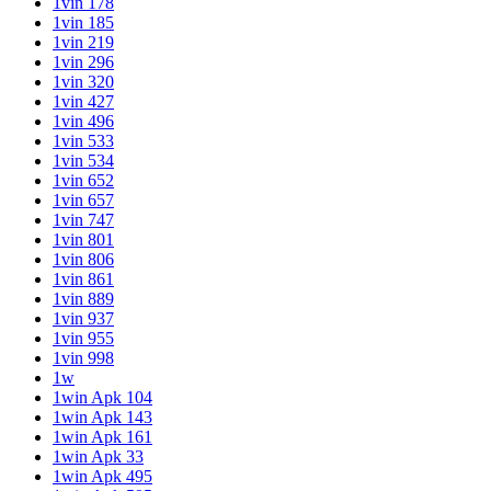
1vin 178
1vin 185
1vin 219
1vin 296
1vin 320
1vin 427
1vin 496
1vin 533
1vin 534
1vin 652
1vin 657
1vin 747
1vin 801
1vin 806
1vin 861
1vin 889
1vin 937
1vin 955
1vin 998
1w
1win Apk 104
1win Apk 143
1win Apk 161
1win Apk 33
1win Apk 495