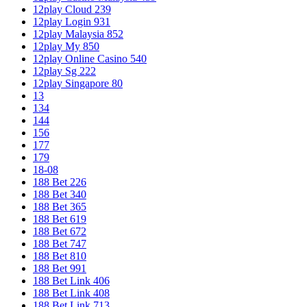
12play Cloud 239
12play Login 931
12play Malaysia 852
12play My 850
12play Online Casino 540
12play Sg 222
12play Singapore 80
13
134
144
156
177
179
18-08
188 Bet 226
188 Bet 340
188 Bet 365
188 Bet 619
188 Bet 672
188 Bet 747
188 Bet 810
188 Bet 991
188 Bet Link 406
188 Bet Link 408
188 Bet Link 713