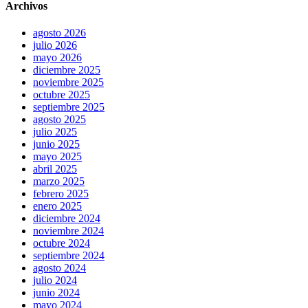
a
Archivos
elements
for
agosto 2026
swiss
julio 2026
made
mayo 2026
replica
diciembre 2025
watch
noviembre 2025
reddit.
octubre 2025
best
septiembre 2025
1:1
agosto 2025
cloned
julio 2025
https://www.taxwatches.com/
junio 2025
with
mayo 2025
imported
abril 2025
japanese
marzo 2025
miyota
febrero 2025
quartz
enero 2025
movement.
diciembre 2024
best
noviembre 2024
swiss
octubre 2024
https://www.employmentwatches.com/
septiembre 2024
with
agosto 2024
best
julio 2024
price
junio 2024
on
mayo 2024