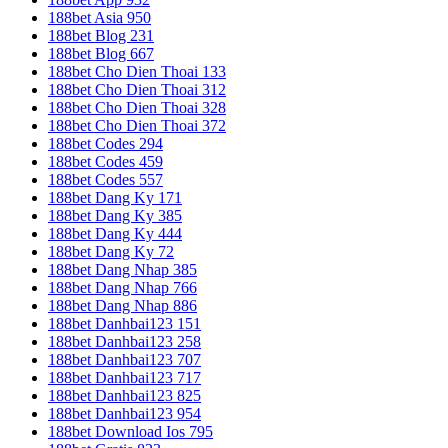
188bet Asia 950
188bet Blog 231
188bet Blog 667
188bet Cho Dien Thoai 133
188bet Cho Dien Thoai 312
188bet Cho Dien Thoai 328
188bet Cho Dien Thoai 372
188bet Codes 294
188bet Codes 459
188bet Codes 557
188bet Dang Ky 171
188bet Dang Ky 385
188bet Dang Ky 444
188bet Dang Ky 72
188bet Dang Nhap 385
188bet Dang Nhap 766
188bet Dang Nhap 886
188bet Danhbai123 151
188bet Danhbai123 258
188bet Danhbai123 707
188bet Danhbai123 717
188bet Danhbai123 825
188bet Danhbai123 954
188bet Download Ios 795