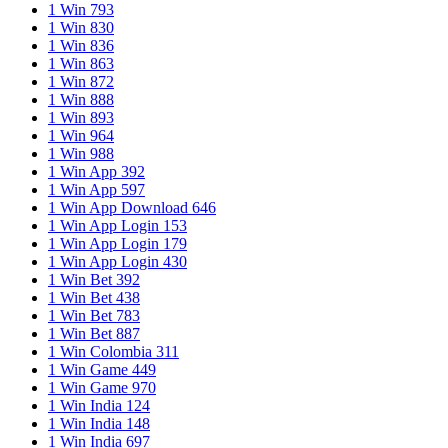
1 Win 793
lovers.
1 Win 830
1 Win 836
1 Win 863
1 Win 872
1 Win 888
1 Win 893
1 Win 964
1 Win 988
1 Win App 392
1 Win App 597
1 Win App Download 646
1 Win App Login 153
1 Win App Login 179
1 Win App Login 430
1 Win Bet 392
1 Win Bet 438
1 Win Bet 783
1 Win Bet 887
1 Win Colombia 311
1 Win Game 449
1 Win Game 970
1 Win India 124
1 Win India 148
1 Win India 697