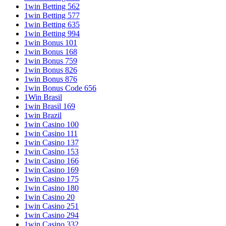
1win Betting 562
1win Betting 577
1win Betting 635
1win Betting 994
1win Bonus 101
1win Bonus 168
1win Bonus 759
1win Bonus 826
1win Bonus 876
1win Bonus Code 656
1Win Brasil
1win Brasil 169
1win Brazil
1win Casino 100
1win Casino 111
1win Casino 137
1win Casino 153
1win Casino 166
1win Casino 169
1win Casino 175
1win Casino 180
1win Casino 20
1win Casino 251
1win Casino 294
1win Casino 332