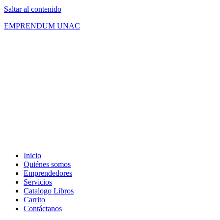
by
Saltar al contenido
far
the
EMPRENDUM UNAC
world's
most
sophisticated
watchmaking
skill
is
preserved
in
swiss
replica
watches
.
artisans
of
https://www.cozyearn.com/
Inicio
for
Quiénes somos
sale
Emprendedores
have
Servicios
practiced
Catalogo Libros
craftsmanship.
Carrito
master
Contáctanos
masterpiece