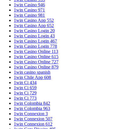
1win Casino 946
1win Casino 971
1win Casino 981
1win Casino App 552
1win Casino App 652
1win Casino Login 20
1win Casino Login 43
1win Casino Login 467
1win Casino Login 778
1win Casino Online 113
1win Casino Online 615
1win Casino Online 727
1win Casino Online 879
1win casino spanish
1win Chile App 608
1win Ci 434
1win Ci 659
1win Ci 729
1win Ci 773
1win Colombia 842
1win Colombia 963
1win Connexion 3
1win Connexion 507
1win Connexion 612