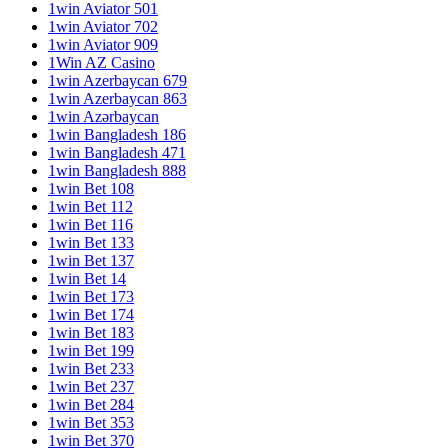
1win Aviator 501
1win Aviator 702
1win Aviator 909
1Win AZ Casino
1win Azerbaycan 679
1win Azerbaycan 863
1win Azərbaycan
1win Bangladesh 186
1win Bangladesh 471
1win Bangladesh 888
1win Bet 108
1win Bet 112
1win Bet 116
1win Bet 133
1win Bet 137
1win Bet 14
1win Bet 173
1win Bet 174
1win Bet 183
1win Bet 199
1win Bet 233
1win Bet 237
1win Bet 284
1win Bet 353
1win Bet 370