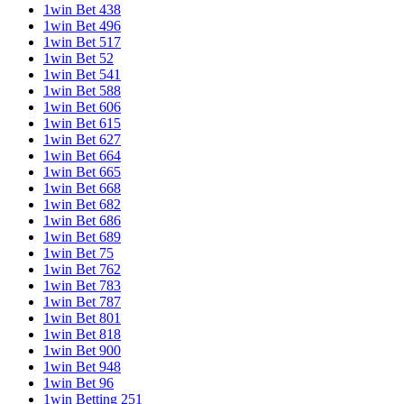
1win Bet 438
1win Bet 496
1win Bet 517
1win Bet 52
1win Bet 541
1win Bet 588
1win Bet 606
1win Bet 615
1win Bet 627
1win Bet 664
1win Bet 665
1win Bet 668
1win Bet 682
1win Bet 686
1win Bet 689
1win Bet 75
1win Bet 762
1win Bet 783
1win Bet 787
1win Bet 801
1win Bet 818
1win Bet 900
1win Bet 948
1win Bet 96
1win Betting 251