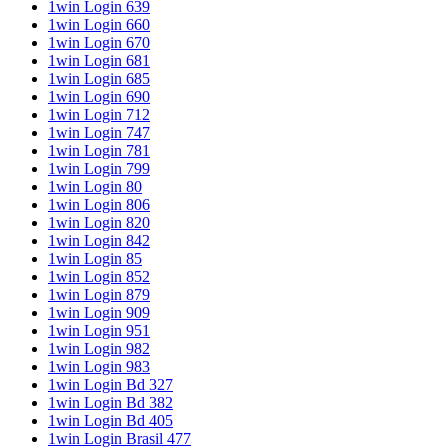
1win Login 639
1win Login 660
1win Login 670
1win Login 681
1win Login 685
1win Login 690
1win Login 712
1win Login 747
1win Login 781
1win Login 799
1win Login 80
1win Login 806
1win Login 820
1win Login 842
1win Login 85
1win Login 852
1win Login 879
1win Login 909
1win Login 951
1win Login 982
1win Login 983
1win Login Bd 327
1win Login Bd 382
1win Login Bd 405
1win Login Brasil 477