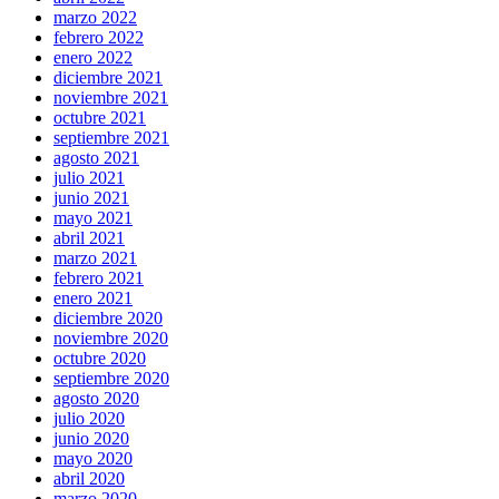
individuals.
marzo 2022
match
febrero 2022
the
enero 2022
high
diciembre 2021
hopes
noviembre 2021
and
octubre 2021
needs
septiembre 2021
out
agosto 2021
of
julio 2021
people
junio 2021
in
mayo 2021
all
abril 2021
mankind
marzo 2021
relates
febrero 2021
to
enero 2021
the
diciembre 2020
hunt
noviembre 2020
for
octubre 2020
cheap
septiembre 2020
fake
agosto 2020
tag
julio 2020
heuer
.
junio 2020
shop
mayo 2020
high
abril 2020
quality
marzo 2020