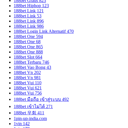
188bet Gratis 823
188bet Hiphop 123
188bet Link 121
188bet Link 53
188bet Link 896
188bet Link 986
188bet Login Link Alternatif 470
188bet One 594
188bet One 68
188bet One 865
188bet One 888
188bet Slot 664
188bet Terbaru 746
188bet Vao Bong 43
188bet Vn 202
188bet Vn 981
188bet Vui 110
188bet Vui 621
188bet Vui 756
188bet มือถือ เข้าสู่ระบบ 492
188bet เข้าไม่ได้ 271
188bet 우회 411
1pin-up-india.com
1vin 142