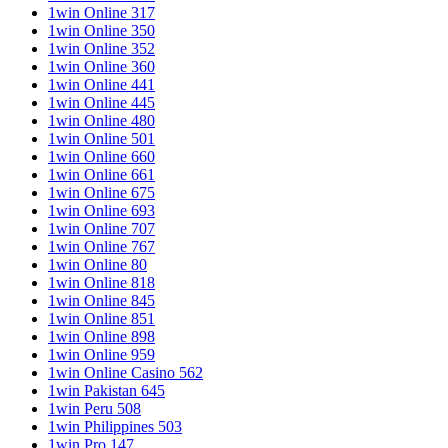
1win Online 317
1win Online 350
1win Online 352
1win Online 360
1win Online 441
1win Online 445
1win Online 480
1win Online 501
1win Online 660
1win Online 661
1win Online 675
1win Online 693
1win Online 707
1win Online 767
1win Online 80
1win Online 818
1win Online 845
1win Online 851
1win Online 898
1win Online 959
1win Online Casino 562
1win Pakistan 645
1win Peru 508
1win Philippines 503
1win Pro 147