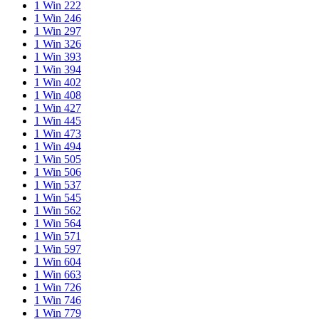
1 Win 222
special
1 Win 246
is
1 Win 297
effective
1 Win 326
passed
1 Win 393
on.
1 Win 394
as
1 Win 402
a
1 Win 408
possible
1 Win 427
unmatched
1 Win 445
product
1 Win 473
work
1 Win 494
of
1 Win 505
genius,
1 Win 506
who
1 Win 537
makes
1 Win 545
the
1 Win 562
best
1 Win 564
personalinjurywatches.com
1 Win 571
timepiece
1 Win 597
can
1 Win 604
become
1 Win 663
the
1 Win 726
newest
1 Win 746
favored
1 Win 779
assortment