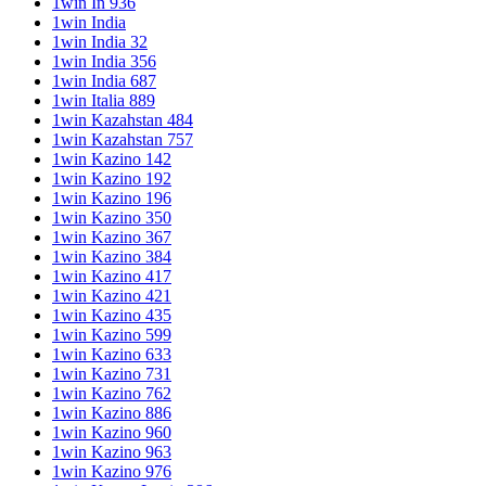
1win In 936
1win India
1win India 32
1win India 356
1win India 687
1win Italia 889
1win Kazahstan 484
1win Kazahstan 757
1win Kazino 142
1win Kazino 192
1win Kazino 196
1win Kazino 350
1win Kazino 367
1win Kazino 384
1win Kazino 417
1win Kazino 421
1win Kazino 435
1win Kazino 599
1win Kazino 633
1win Kazino 731
1win Kazino 762
1win Kazino 886
1win Kazino 960
1win Kazino 963
1win Kazino 976