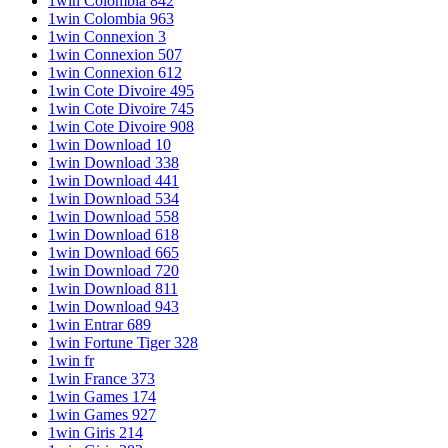
1win Colombia 842
1win Colombia 963
1win Connexion 3
1win Connexion 507
1win Connexion 612
1win Cote Divoire 495
1win Cote Divoire 745
1win Cote Divoire 908
1win Download 10
1win Download 338
1win Download 441
1win Download 534
1win Download 558
1win Download 618
1win Download 665
1win Download 720
1win Download 811
1win Download 943
1win Entrar 689
1win Fortune Tiger 328
1win fr
1win France 373
1win Games 174
1win Games 927
1win Giris 214