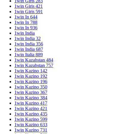
1win Giris 283
1win Giris 421
1win Giris 591
1win In 644
1win In 788
1win In 936
1win India
1win India 32
1win India 356
1win India 687
1win Italia 889
1win Kazahstan 484
1win Kazahstan 757
1win Kazino 142
1win Kazino 192
1win Kazino 196
1win Kazino 350
1win Kazino 367
1win Kazino 384
1win Kazino 417
1win Kazino 421
1win Kazino 435
1win Kazino 599
1win Kazino 633
1win Kazino 731