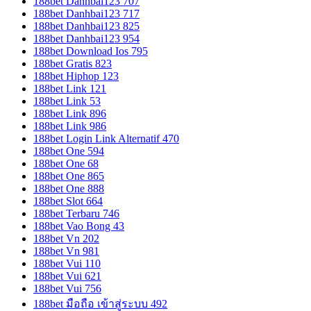
188bet Danhbai123 707
188bet Danhbai123 717
188bet Danhbai123 825
188bet Danhbai123 954
188bet Download Ios 795
188bet Gratis 823
188bet Hiphop 123
188bet Link 121
188bet Link 53
188bet Link 896
188bet Link 986
188bet Login Link Alternatif 470
188bet One 594
188bet One 68
188bet One 865
188bet One 888
188bet Slot 664
188bet Terbaru 746
188bet Vao Bong 43
188bet Vn 202
188bet Vn 981
188bet Vui 110
188bet Vui 621
188bet Vui 756
188bet มือถือ เข้าสู่ระบบ 492