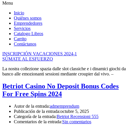
of
Menu
the
watch
Inicio
has
Quiénes somos
cheap
Emprendedores
fake
Servicios
watches
.
Catalogo Libros
best
Carrito
buybestreplicas
Contáctanos
online
shop.
INSCRIPCIÓN VACACIONES 2024-1
supply
SÚMATE AL ESFUERZO
cheap
fakewatches.es
.
La nostra collezione spazia dalle slot classiche e i dinamici giochi da
match
banco alle emozionanti sessioni mediante croupier dal vivo. –
the
hopes
Betriot Casino No Deposit Bonus Codes
and
For Free Spins 2024
needs
of
the
Autor de la entrada:
admemprendum
many
Publicación de la entrada:
octubre 5, 2025
people
Categoría de la entrada:
Betriot Recensioni 555
today
Comentarios de la entrada:
Sin comentarios
society