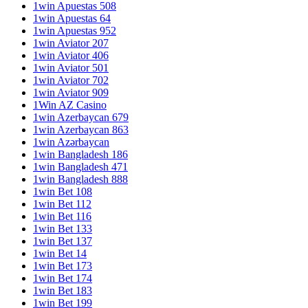
1win Apuestas 508
1win Apuestas 64
1win Apuestas 952
1win Aviator 207
1win Aviator 406
1win Aviator 501
1win Aviator 702
1win Aviator 909
1Win AZ Casino
1win Azerbaycan 679
1win Azerbaycan 863
1win Azərbaycan
1win Bangladesh 186
1win Bangladesh 471
1win Bangladesh 888
1win Bet 108
1win Bet 112
1win Bet 116
1win Bet 133
1win Bet 137
1win Bet 14
1win Bet 173
1win Bet 174
1win Bet 183
1win Bet 199