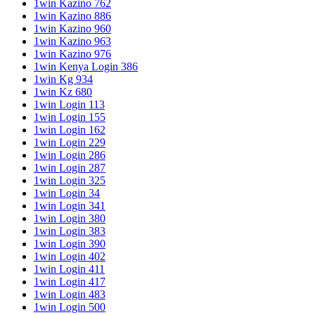
1win Kazino 762
1win Kazino 886
1win Kazino 960
1win Kazino 963
1win Kazino 976
1win Kenya Login 386
1win Kg 934
1win Kz 680
1win Login 113
1win Login 155
1win Login 162
1win Login 229
1win Login 286
1win Login 287
1win Login 325
1win Login 34
1win Login 341
1win Login 380
1win Login 383
1win Login 390
1win Login 402
1win Login 411
1win Login 417
1win Login 483
1win Login 500