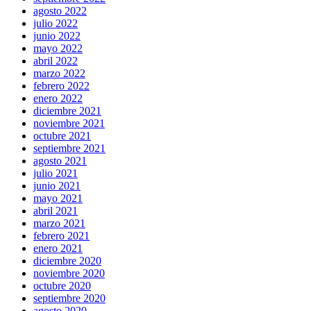
individuals.
agosto 2022
match
julio 2022
the
junio 2022
high
mayo 2022
hopes
abril 2022
and
marzo 2022
needs
febrero 2022
out
enero 2022
of
diciembre 2021
people
noviembre 2021
in
octubre 2021
all
septiembre 2021
mankind
agosto 2021
relates
julio 2021
to
junio 2021
the
mayo 2021
hunt
abril 2021
for
marzo 2021
cheap
febrero 2021
fake
enero 2021
tag
diciembre 2020
heuer
.
noviembre 2020
shop
octubre 2020
high
septiembre 2020
quality
agosto 2020