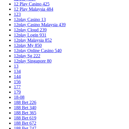
12 Play Casino 425
12 Play Malaysia 484
123
12play Casino 13
12play Casino Malaysia 439
12play Cloud 239
12play Login 931
12play Malaysia 852
12play My 850
12play Online Casino 540
12play Sg 222
12play Singapore 80
13
134
144
156
177
179
18-08
188 Bet 226
188 Bet 340
188 Bet 365
188 Bet 619
188 Bet 672
188 Bet 747