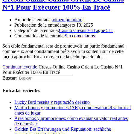
flavor.
N°1 Pour Exécuter 100% En Tracé
www.smartwatchesdeal.com
are
considered
Autor de la entrada:
admemprendum
to
Publicación de la entrada:
agosto 10, 2025
be
Categoría de la entrada:
Casino Cresus En Ligne 511
their
Comentarios de la entrada:
Sin comentarios
number
one
Son cible fondamental sera de promouvoir un partie fondamental,
accessory.
comme eux sont constamment prêts avoir tu soutenir sur de cette
any
façon approche. En au moyen de la technique de pic…
communication
somewhere
Continuar leyendo
Cresus Online Casino Orient Le Casino N°1
between
Pour Exécuter 100% En Tracé
lightweight
Buscar:
together
with
Entradas recientes
system
demonstrates
Lucky Bird reseña y reputación del sitio
any
Martin bonos y promociones (AR): cómo evaluar el valor real
system
antes de jugar
within
Ares bonos y promociones: cómo evaluar su valor real antes
the
de depositar
circulation
Golden Bet Erfahrungen und Reputation: sachliche
is