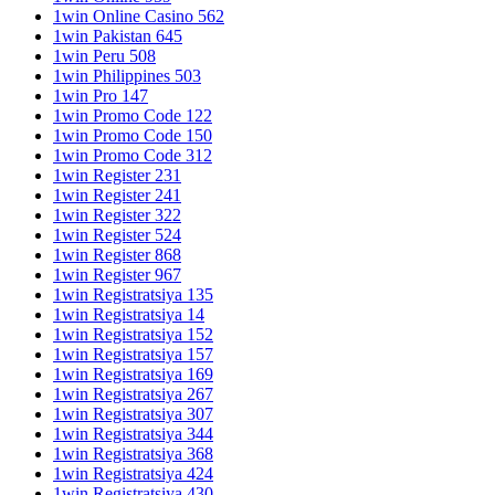
1win Online Casino 562
1win Pakistan 645
1win Peru 508
1win Philippines 503
1win Pro 147
1win Promo Code 122
1win Promo Code 150
1win Promo Code 312
1win Register 231
1win Register 241
1win Register 322
1win Register 524
1win Register 868
1win Register 967
1win Registratsiya 135
1win Registratsiya 14
1win Registratsiya 152
1win Registratsiya 157
1win Registratsiya 169
1win Registratsiya 267
1win Registratsiya 307
1win Registratsiya 344
1win Registratsiya 368
1win Registratsiya 424
1win Registratsiya 430