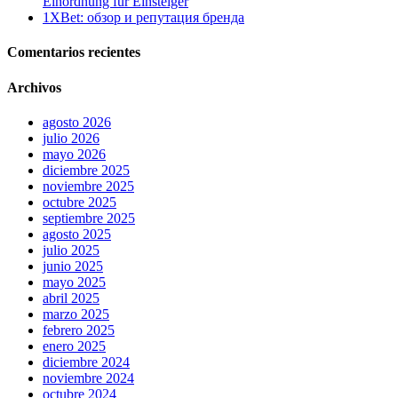
Einordnung für Einsteiger
a
1XBet: обзор и репутация бренда
elements
for
Comentarios recientes
swiss
made
replica
Archivos
watch
reddit.
agosto 2026
best
julio 2026
1:1
mayo 2026
cloned
diciembre 2025
https://www.taxwatches.com/
noviembre 2025
with
octubre 2025
imported
septiembre 2025
japanese
agosto 2025
miyota
julio 2025
quartz
junio 2025
movement.
mayo 2025
best
abril 2025
swiss
marzo 2025
https://www.employmentwatches.com/
febrero 2025
with
enero 2025
best
diciembre 2024
price
noviembre 2024
on
octubre 2024