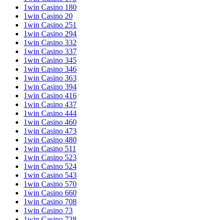
1win Casino 180
1win Casino 20
1win Casino 251
1win Casino 294
1win Casino 332
1win Casino 337
1win Casino 345
1win Casino 346
1win Casino 363
1win Casino 394
1win Casino 416
1win Casino 437
1win Casino 444
1win Casino 460
1win Casino 473
1win Casino 480
1win Casino 511
1win Casino 523
1win Casino 524
1win Casino 543
1win Casino 570
1win Casino 660
1win Casino 708
1win Casino 73
1win Casino 738