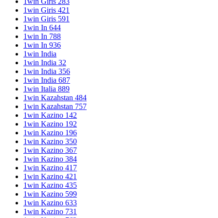
1win Giris 283
1win Giris 421
1win Giris 591
1win In 644
1win In 788
1win In 936
1win India
1win India 32
1win India 356
1win India 687
1win Italia 889
1win Kazahstan 484
1win Kazahstan 757
1win Kazino 142
1win Kazino 192
1win Kazino 196
1win Kazino 350
1win Kazino 367
1win Kazino 384
1win Kazino 417
1win Kazino 421
1win Kazino 435
1win Kazino 599
1win Kazino 633
1win Kazino 731