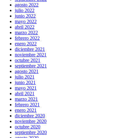
individuals.
agosto 2022
match
julio 2022
the
junio 2022
high
mayo 2022
hopes
abril 2022
and
marzo 2022
needs
febrero 2022
out
enero 2022
of
diciembre 2021
people
noviembre 2021
in
octubre 2021
all
septiembre 2021
mankind
agosto 2021
relates
julio 2021
to
junio 2021
the
mayo 2021
hunt
abril 2021
for
marzo 2021
cheap
febrero 2021
fake
enero 2021
tag
diciembre 2020
heuer
.
noviembre 2020
shop
octubre 2020
high
septiembre 2020
quality
agosto 2020