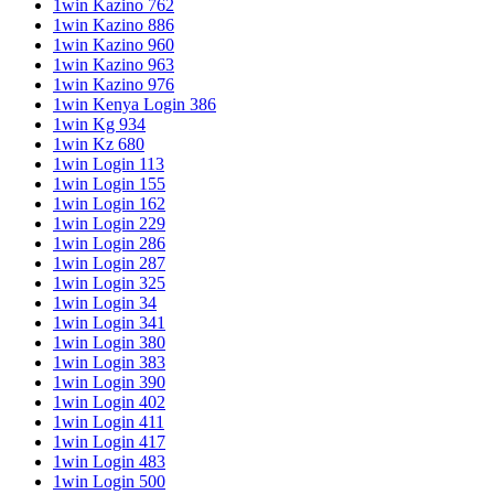
1win Kazino 762
1win Kazino 886
1win Kazino 960
1win Kazino 963
1win Kazino 976
1win Kenya Login 386
1win Kg 934
1win Kz 680
1win Login 113
1win Login 155
1win Login 162
1win Login 229
1win Login 286
1win Login 287
1win Login 325
1win Login 34
1win Login 341
1win Login 380
1win Login 383
1win Login 390
1win Login 402
1win Login 411
1win Login 417
1win Login 483
1win Login 500