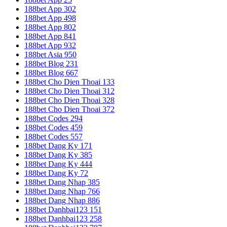
188bet App 302
188bet App 498
188bet App 802
188bet App 841
188bet App 932
188bet Asia 950
188bet Blog 231
188bet Blog 667
188bet Cho Dien Thoai 133
188bet Cho Dien Thoai 312
188bet Cho Dien Thoai 328
188bet Cho Dien Thoai 372
188bet Codes 294
188bet Codes 459
188bet Codes 557
188bet Dang Ky 171
188bet Dang Ky 385
188bet Dang Ky 444
188bet Dang Ky 72
188bet Dang Nhap 385
188bet Dang Nhap 766
188bet Dang Nhap 886
188bet Danhbai123 151
188bet Danhbai123 258