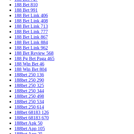
188 Bet 810
188 Bet 991
188 Bet Link 406
188 Bet Link 408
188 Bet Link 713
188 Bet Link 777
188 Bet Link 867
188 Bet Link 884
188 Bet Link 962
188 Bet Review 568
188 Pg Bet Paga 465
188 Win Bet 46
188 Win Bet 804
188bet 250 136
188bet 250 290
188bet 250 325
188bet 250 344
188bet 250 498
188bet 250 534
188bet 250 614
188bet 68183 126
188bet 68183 670
188bet Apk 50
188bet App 105
188bet App 25