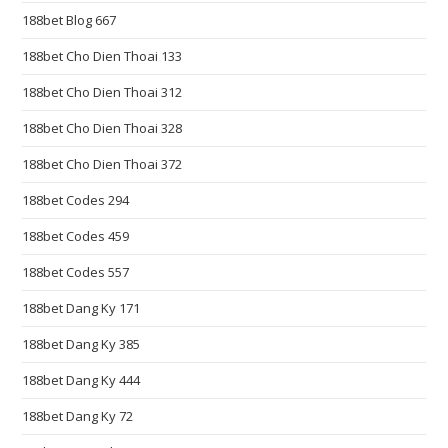
e
188bet Blog 667
s
t
188bet Cho Dien Thoai 133
h
188bet Cho Dien Thoai 312
t
188bet Cho Dien Thoai 328
t
p
188bet Cho Dien Thoai 372
s
188bet Codes 294
:
/
188bet Codes 459
/
188bet Codes 557
r
e
188bet Dang Ky 171
p
188bet Dang Ky 385
l
188bet Dang Ky 444
i
c
188bet Dang Ky 72
a