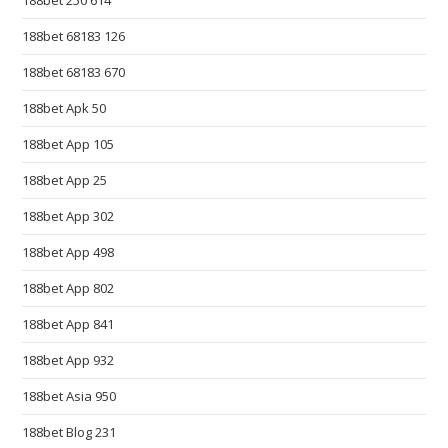
188bet 250 614
p
i
188bet 68183 126
s
188bet 68183 670
t
h
188bet Apk 50
e
188bet App 105
c
o
188bet App 25
r
188bet App 302
e
188bet App 498
v
a
188bet App 802
l
188bet App 841
u
e
188bet App 932
o
188bet Asia 950
f
b
188bet Blog 231