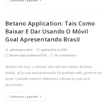
Continuar Leyendo
h
m
a
Betano Application: Tais Como
k
i
Baixar E Dar Usando O Móvil
n
Goal Apresentando Brasil
g
s
admemprendum
septiembre 4, 2025
k
Betano App Download 558
Sin comentarios
i
l
Através De isso, o internet site não tem bônus de boas-
l
vindas, já la cual esta promoção foi proibida vello governo do
i
brasil. Contudo existem diferentes ofertas la cual você
s
encontrará…
p
r
Continuar Leyendo
e
s