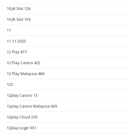
d
10 Jili Slot 126
s
10 Jili Slot 159
o
u
11
t
11-11-2025
a
s
12 Play 817
t
12 Play Casino 425
h
12 Play Malaysia 484
e
h
123
u
12play Casino 13
n
t
12play Casino Malaysia 439
f
12play Cloud 239
o
r
12play Login 931
b