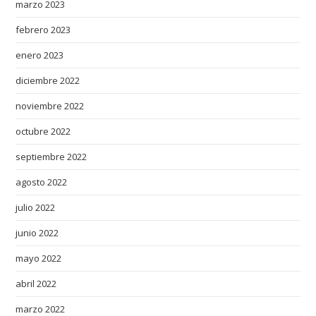
v
marzo 2023
e
febrero 2023
p
r
enero 2023
a
diciembre 2022
c
noviembre 2022
t
i
octubre 2022
c
septiembre 2022
e
d
agosto 2022
c
julio 2022
r
a
junio 2022
f
mayo 2022
t
s
abril 2022
m
marzo 2022