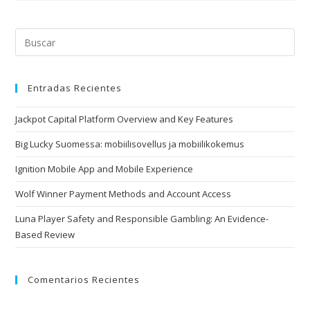
e
r
v
e
d
Entradas Recientes
i
n
Jackpot Capital Platform Overview and Key Features
s
Big Lucky Suomessa: mobiilisovellus ja mobiilikokemus
w
i
Ignition Mobile App and Mobile Experience
s
Wolf Winner Payment Methods and Account Access
s
Luna Player Safety and Responsible Gambling: An Evidence-
r
Based Review
e
p
l
Comentarios Recientes
i
c