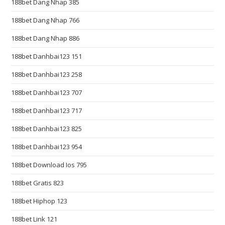
188bet Dang Nhap 385
c
o
188bet Dang Nhap 766
p
188bet Dang Nhap 886
y
.
188bet Danhbai123 151
c
188bet Danhbai123 258
o
m
188bet Danhbai123 707
/
188bet Danhbai123 717
.
188bet Danhbai123 825
c
h
188bet Danhbai123 954
e
188bet Download Ios 795
a
p
188bet Gratis 823
h
188bet Hiphop 123
t
t
188bet Link 121