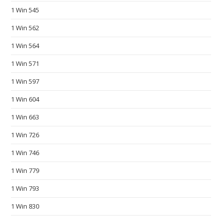
c
1 Win 545
h
1 Win 562
e
a
1 Win 564
p
1 Win 571
f
a
1 Win 597
k
1 Win 604
e
1 Win 663
w
a
1 Win 726
t
1 Win 746
c
h
1 Win 779
e
1 Win 793
s
.
1 Win 830
e