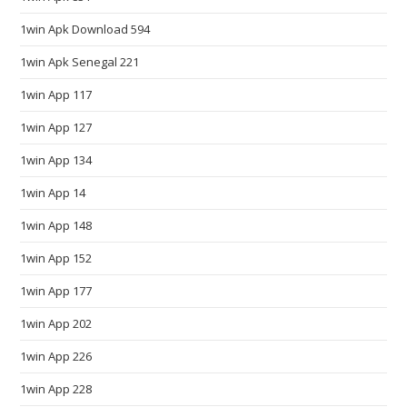
.
1win Apk Download 594
c
o
1win Apk Senegal 221
m
1win App 117
a
1win App 127
r
e
1win App 134
c
1win App 14
o
n
1win App 148
s
1win App 152
i
d
1win App 177
e
1win App 202
r
1win App 226
e
d
1win App 228
t