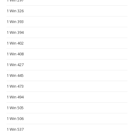
1 Win 297
s
o
1 Win 326
n
1 Win 393
l
1 Win 394
i
n
1 Win 402
e
1 Win 408
s
h
1 Win 427
o
1 Win 445
p
.
1 Win 473
s
1 Win 494
u
1 Win 505
p
p
1 Win 506
l
1 Win 537
y