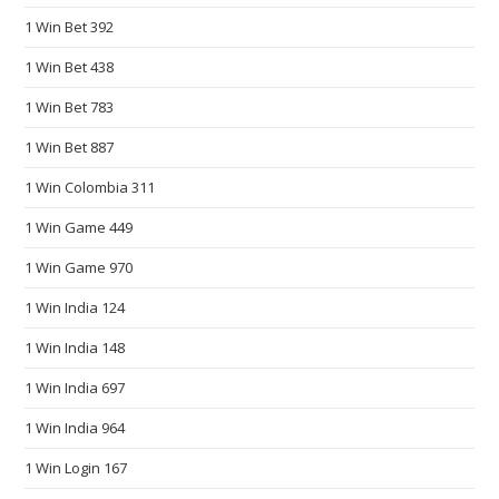
n
1 Win Bet 392
e
1 Win Bet 438
e
d
1 Win Bet 783
s
1 Win Bet 887
o
f
1 Win Colombia 311
t
1 Win Game 449
h
1 Win Game 970
e
m
1 Win India 124
a
1 Win India 148
n
y
1 Win India 697
p
1 Win India 964
e
o
1 Win Login 167
p