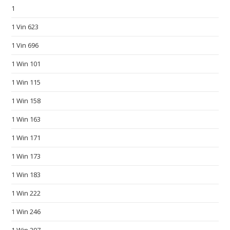
b
1
e
1 Vin 623
s
t
1 Vin 696
b
1 Win 101
u
y
1 Win 115
b
1 Win 158
e
1 Win 163
s
t
1 Win 171
r
1 Win 173
e
p
1 Win 183
l
1 Win 222
i
c
1 Win 246
a