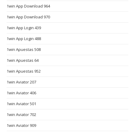
1win App Download 964
i
c
1win App Download 970
a
1win App Login 439
t
i
1win App Login 488
o
1win Apuestas 508
n
s
1win Apuestas 64
o
1win Apuestas 952
m
1win Aviator 207
e
w
1win Aviator 406
h
1win Aviator 501
e
r
1win Aviator 702
e
1win Aviator 909
b