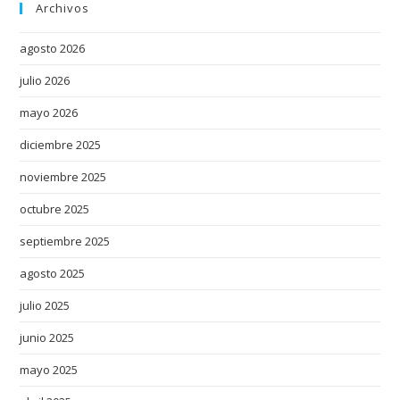
Archivos
a
w
agosto 2026
a
julio 2026
t
c
mayo 2026
h
diciembre 2025
e
s
noviembre 2025
.
octubre 2025
a
r
septiembre 2025
t
agosto 2025
i
julio 2025
s
a
junio 2025
n
mayo 2025
s
o