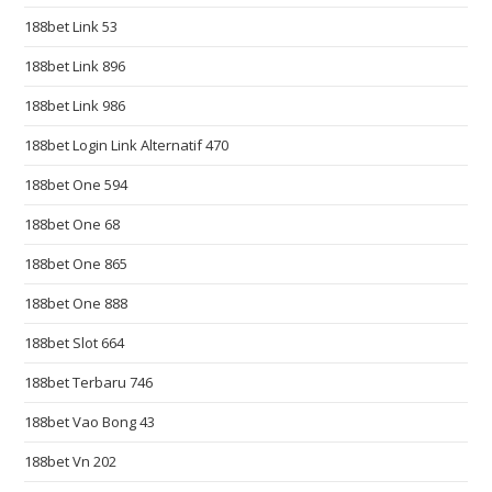
p
188bet Link 53
s
:
188bet Link 896
/
188bet Link 986
/
188bet Login Link Alternatif 470
w
a
188bet One 594
t
188bet One 68
c
h
188bet One 865
e
188bet One 888
s
f
188bet Slot 664
a
188bet Terbaru 746
k
188bet Vao Bong 43
e
.
188bet Vn 202
n