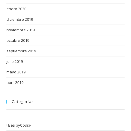
s
enero 2020
c
h
diciembre 2019
e
noviembre 2019
a
p
octubre 2019
f
septiembre 2019
a
k
julio 2019
e
mayo 2019
w
a
abril 2019
t
c
Categorías
h
e
–
s
! Без рубрики
.