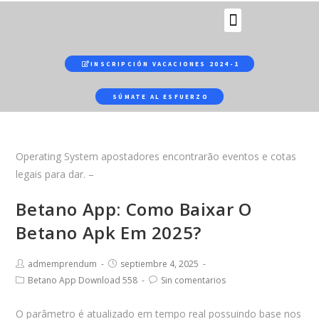
b
y
f
a
INSCRIPCIÓN VACACIONES 2024-1
r
t
SÚMATE AL ESFUERZO
h
e
w
Operating System apostadores encontrarão eventos e cotas
o
legais para dar. –
r
Betano App: Como Baixar O
l
d
Betano Apk Em 2025?
'
s
admemprendum
septiembre 4, 2025
m
Betano App Download 558
Sin comentarios
o
s
O parâmetro é atualizado em tempo real possuindo base nos