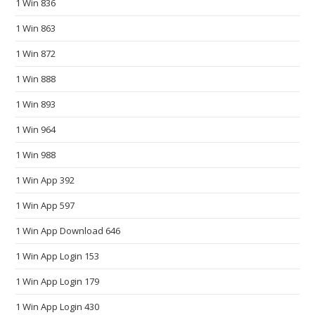
1 Win 836
s
.
1 Win 863
m
1 Win 872
a
1 Win 888
t
c
1 Win 893
h
1 Win 964
t
h
1 Win 988
e
1 Win App 392
h
o
1 Win App 597
p
1 Win App Download 646
e
1 Win App Login 153
s
a
1 Win App Login 179
n
1 Win App Login 430
d