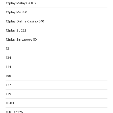
12play Malaysia 852
e
s
12play My 850
t
12play Online Casino 540
s
12play Sg 222
w
i
12play Singapore 80
s
13
s
z
134
e
144
g
a
156
r
177
k
179
o
w
18-08
r
188 Bet 226