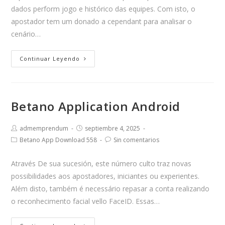
t
dados perform jogo e histórico das equipes. Com isto, o
s
apostador tem um donado a cependant para analisar o
o
cenário…
p
h
Continuar Leyendo
i
s
t
Betano Application Android
i
c
admemprendum
septiembre 4, 2025
a
Betano App Download 558
Sin comentarios
t
e
Através De sua sucesión, este número culto traz novas
d
possibilidades aos apostadores, iniciantes ou experientes.
w
Além disto, também é necessário repasar a conta realizando
a
o reconhecimento facial vello FaceID. Essas…
t
c