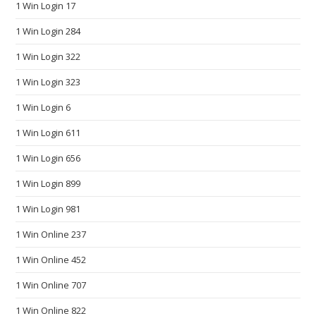
1 Win Login 17
l
e
1 Win Login 284
t
1 Win Login 322
o
1 Win Login 323
d
a
1 Win Login 6
y
1 Win Login 611
s
o
1 Win Login 656
c
1 Win Login 899
i
e
1 Win Login 981
t
1 Win Online 237
y
1 Win Online 452
s
t
1 Win Online 707
a
1 Win Online 822
n