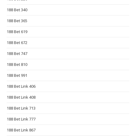
o
l
188 Bet 340
e
188 Bet 365
x
r
188 Bet 619
e
188 Bet 672
p
l
188 Bet 747
i
188 Bet 810
k
188 Bet 991
i
.
188 Bet Link 406
p
188 Bet Link 408
l
.
188 Bet Link 713
e
188 Bet Link 777
x
q
188 Bet Link 867