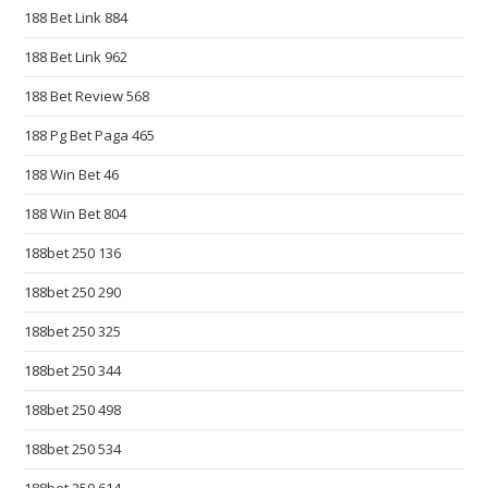
u
188 Bet Link 884
i
s
188 Bet Link 962
i
188 Bet Review 568
t
188 Pg Bet Paga 465
e
c
188 Win Bet 46
r
188 Win Bet 804
a
f
188bet 250 136
t
188bet 250 290
s
m
188bet 250 325
a
188bet 250 344
n
188bet 250 498
s
h
188bet 250 534
i