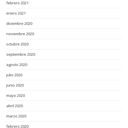
r
febrero 2021
p
enero 2021
i
e
diciembre 2020
c
noviembre 2020
e
octubre 2020
o
f
septiembre 2020
t
agosto 2020
h
e
julio 2020
w
junio 2020
a
t
mayo 2020
c
abril 2020
h
h
marzo 2020
a
febrero 2020