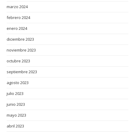
marzo 2024
a
r
febrero 2024
n
enero 2024
.
c
diciembre 2023
o
noviembre 2023
m
/
octubre 2023
f
septiembre 2023
o
r
agosto 2023
s
julio 2023
a
junio 2023
l
e
mayo 2023
h
abril 2023
a