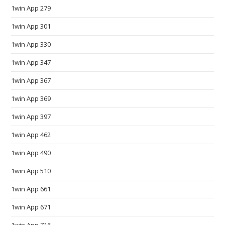
1win App 279
o
b
1win App 301
e
1win App 330
t
h
1win App 347
e
1win App 367
i
r
1win App 369
n
1win App 397
u
1win App 462
m
b
1win App 490
e
1win App 510
r
o
1win App 661
n
1win App 671
e
a