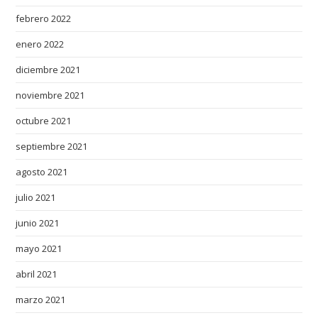
a
febrero 2022
n
s
enero 2022
h
diciembre 2021
i
p
noviembre 2021
.
octubre 2021
m
a
septiembre 2021
s
agosto 2021
t
e
julio 2021
r
junio 2021
m
mayo 2021
a
s
abril 2021
t
marzo 2021
e