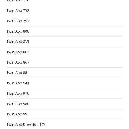
1win App 716
c
1win App 752
c
e
1win App 797
s
1win App 808
s
1win App 835
o
r
1win App 862
y
1win App 867
.
a
1win App 88
n
1win App 941
y
c
1win App 979
o
1win App 980
m
1win App 99
m
u
1win App Download 74
n