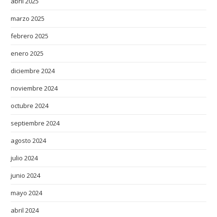
abril 2025
f
marzo 2025
h
t
febrero 2025
t
enero 2025
p
diciembre 2024
s
:
noviembre 2024
/
octubre 2024
/
w
septiembre 2024
w
agosto 2024
w
.
julio 2024
c
junio 2024
o
z
mayo 2024
y
abril 2024
e