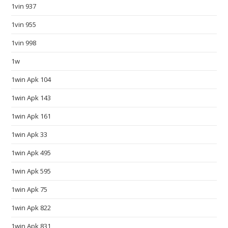
1vin 937
w
.
1vin 955
s
1vin 998
m
a
1w
r
1win Apk 104
t
w
1win Apk 143
a
1win Apk 161
t
1win Apk 33
c
h
1win Apk 495
e
1win Apk 595
s
d
1win Apk 75
e
1win Apk 822
a
l
1win Apk 831