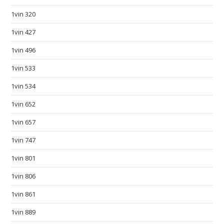
n
1vin 320
g
o
1vin 427
r
1vin 496
g
1vin 533
e
o
1vin 534
u
1vin 652
s
f
1vin 657
l
1vin 747
a
v
1vin 801
o
1vin 806
r
1vin 861
.
w
1vin 889
w