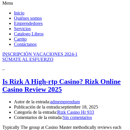
of
Menu
the
watch
Inicio
has
Quiénes somos
cheap
Emprendedores
fake
Servicios
watches
.
Catalogo Libros
best
Carrito
buybestreplicas
Contáctanos
online
shop.
INSCRIPCIÓN VACACIONES 2024-1
supply
SÚMATE AL ESFUERZO
cheap
fakewatches.es
.
–
match
the
Is Rizk A High-rtp Casino? Rizk Online
hopes
Casino Review 2025
and
needs
of
Autor de la entrada:
admemprendum
the
Publicación de la entrada:
septiembre 18, 2025
many
Categoría de la entrada:
Rizk Casino Hr 933
people
Comentarios de la entrada:
Sin comentarios
today
society
Typically The group at Casino Master methodically reviews each