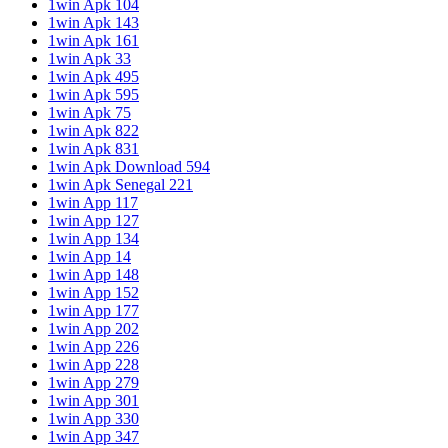
1win Apk 104
1win Apk 143
1win Apk 161
1win Apk 33
1win Apk 495
1win Apk 595
1win Apk 75
1win Apk 822
1win Apk 831
1win Apk Download 594
1win Apk Senegal 221
1win App 117
1win App 127
1win App 134
1win App 14
1win App 148
1win App 152
1win App 177
1win App 202
1win App 226
1win App 228
1win App 279
1win App 301
1win App 330
1win App 347