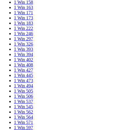
1 Win 158
special
1 Win 163
is
1 Win 171
effective
1 Win 173
passed
1 Win 183
on.
1 Win 222
as
1 Win 246
a
1 Win 297
possible
1 Win 326
unmatched
1 Win 393
product
1 Win 394
work
1 Win 402
of
1 Win 408
genius,
1 Win 427
who
1 Win 445
makes
1 Win 473
the
1 Win 494
best
1 Win 505
personalinjurywatches.com
1 Win 506
timepiece
1 Win 537
can
1 Win 545
become
1 Win 562
the
1 Win 564
newest
1 Win 571
favored
1 Win 597
assortment