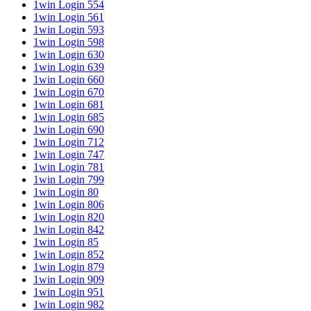
1win Login 554
1win Login 561
1win Login 593
1win Login 598
1win Login 630
1win Login 639
1win Login 660
1win Login 670
1win Login 681
1win Login 685
1win Login 690
1win Login 712
1win Login 747
1win Login 781
1win Login 799
1win Login 80
1win Login 806
1win Login 820
1win Login 842
1win Login 85
1win Login 852
1win Login 879
1win Login 909
1win Login 951
1win Login 982