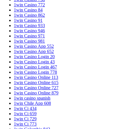
1win Casino 772
1win Casino 84
1win Casino 862
1win Casino 91
1win Casino 933
1win Casino 946
1win Casino 971
1win Casino 981
1win Casino App 552
1win Casino App 652
1win Casino Login 20
1win Casino Login 43
1win Casino Login 467
1win Casino Login 778
1win Casino Online 113
1win Casino Online 615
1win Casino Online 727
1win Casino Online 879
1win casino spanish
1win Chile App 608
1win Ci 434
1win Ci 659
1win Ci 729
1win Ci 773