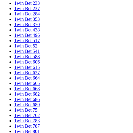
1win Bet 233
1win Bet 237
1win Bet 284
1win Bet 353
1win Bet 370
1win Bet 438
1win Bet 496
1win Bet 517
1win Bet 52
1win Bet 541
1win Bet 588
1win Bet 606
1win Bet 615
1win Bet 627
1win Bet 664
1win Bet 665
1win Bet 668
1win Bet 682
1win Bet 686
1win Bet 689
1win Bet 75
1win Bet 762
1win Bet 783
1win Bet 787
1win Bet 801