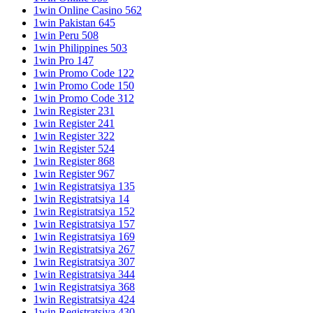
1win Online Casino 562
1win Pakistan 645
1win Peru 508
1win Philippines 503
1win Pro 147
1win Promo Code 122
1win Promo Code 150
1win Promo Code 312
1win Register 231
1win Register 241
1win Register 322
1win Register 524
1win Register 868
1win Register 967
1win Registratsiya 135
1win Registratsiya 14
1win Registratsiya 152
1win Registratsiya 157
1win Registratsiya 169
1win Registratsiya 267
1win Registratsiya 307
1win Registratsiya 344
1win Registratsiya 368
1win Registratsiya 424
1win Registratsiya 430