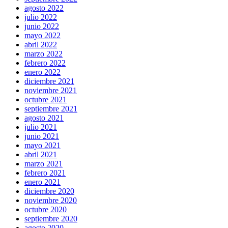
individuals.
agosto 2022
match
julio 2022
the
junio 2022
high
mayo 2022
hopes
abril 2022
and
marzo 2022
needs
febrero 2022
out
enero 2022
of
diciembre 2021
people
noviembre 2021
in
octubre 2021
all
septiembre 2021
mankind
agosto 2021
relates
julio 2021
to
junio 2021
the
mayo 2021
hunt
abril 2021
for
marzo 2021
cheap
febrero 2021
fake
enero 2021
tag
diciembre 2020
heuer
.
noviembre 2020
shop
octubre 2020
high
septiembre 2020
quality
agosto 2020