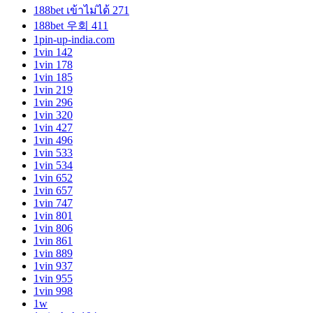
188bet เข้าไม่ได้ 271
188bet 우회 411
1pin-up-india.com
1vin 142
1vin 178
1vin 185
1vin 219
1vin 296
1vin 320
1vin 427
1vin 496
1vin 533
1vin 534
1vin 652
1vin 657
1vin 747
1vin 801
1vin 806
1vin 861
1vin 889
1vin 937
1vin 955
1vin 998
1w