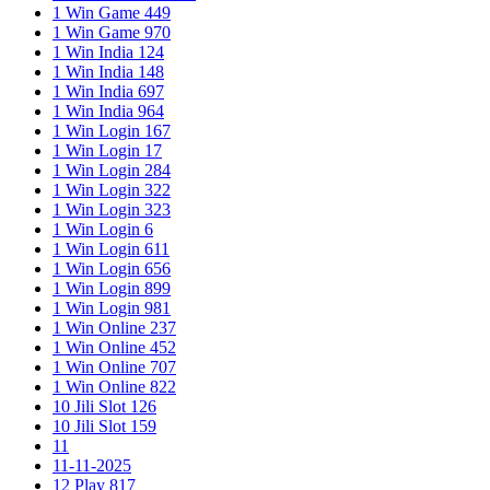
1 Win Game 449
1 Win Game 970
1 Win India 124
1 Win India 148
1 Win India 697
1 Win India 964
1 Win Login 167
1 Win Login 17
1 Win Login 284
1 Win Login 322
1 Win Login 323
1 Win Login 6
1 Win Login 611
1 Win Login 656
1 Win Login 899
1 Win Login 981
1 Win Online 237
1 Win Online 452
1 Win Online 707
1 Win Online 822
10 Jili Slot 126
10 Jili Slot 159
11
11-11-2025
12 Play 817