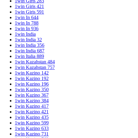
1win Giris 283
1win Giris 421
1win Giris 591
1win In 644
1win In 788
1win In 936
1win India
1win India 32
1win India 356
1win India 687
1win Italia 889
1win Kazahstan 484
1win Kazahstan 757
1win Kazino 142
1win Kazino 192
1win Kazino 196
1win Kazino 350
1win Kazino 367
1win Kazino 384
1win Kazino 417
1win Kazino 421
1win Kazino 435
1win Kazino 599
1win Kazino 633
1win Kazino 731