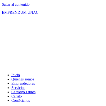
by
Saltar al contenido
far
the
EMPRENDUM UNAC
world's
most
sophisticated
watchmaking
skill
is
preserved
in
swiss
replica
watches
.
artisans
of
https://www.cozyearn.com/
Inicio
for
Quiénes somos
sale
Emprendedores
have
Servicios
practiced
Catalogo Libros
craftsmanship.
Carrito
master
Contáctanos
masterpiece