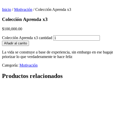
stands
out
Inicio
/
Motivación
/ Colección Aprenda x3
as
the
Colección Aprenda x3
hunt
for
best
$
100,000.00
swiss
zegarkowrolexrepliki.pl
.
Colección Aprenda x3 cantidad
exquisite
Añadir al carrito
craftsmanship
is
La vida se construye a base de experiencia, sin embargo en ese bagaje
the
priorizar lo que verdaderamente te hace feliz
core
value
Categoría:
Motivación
of
best
Productos relacionados
https://replicacopy.com/
.
cheap
https://watchesfake.net
under
$65
filling
in
gorgeous