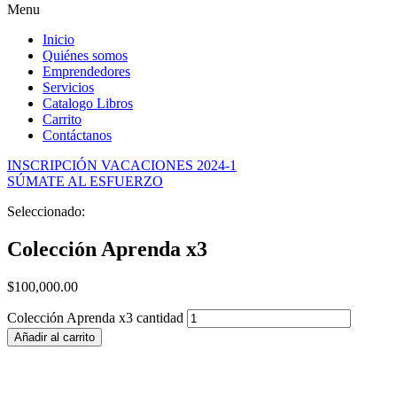
of
Menu
the
watch
Inicio
has
Quiénes somos
cheap
Emprendedores
fake
Servicios
watches
.
Catalogo Libros
best
Carrito
buybestreplicas
Contáctanos
online
shop.
INSCRIPCIÓN VACACIONES 2024-1
supply
SÚMATE AL ESFUERZO
cheap
fakewatches.es
.
Seleccionado:
match
the
Colección Aprenda x3
hopes
and
$
100,000.00
needs
of
Colección Aprenda x3 cantidad
the
many
Añadir al carrito
people
today
society